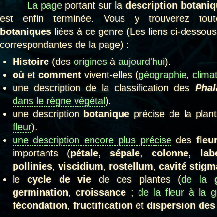
La page
portant sur la
description botani
est enfin terminée. Vous y trouverez toute
botaniques
liées à ce genre (Les liens ci-dessous
correspondantes de la page) :
Histoire
(des
origines
à
aujourd'hui
).
où
et
comment
vivent-elles (
géographie
,
clima
une description de la classification des
Pha
dans le règne végétal
).
une description
botanique
précise de la plant
fleur
).
une description encore plus précise
des
fleu
importants (
pétale
,
sépale
,
colonne
,
lab
pollinies
,
viscidium
,
rostellum
,
cavité stigm
le
cycle de vie
de ces plantes (
de la
germination
,
croissance
;
de la fleur à la g
fécondation
,
fructification
et
dispersion des