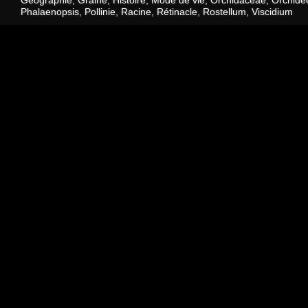
Géographie
,
Graine
,
Histoire
,
Mode de vie
,
Orchidaceae
,
Orchidé
Phalaenopsis
,
Pollinie
,
Racine
,
Rétinacle
,
Rostellum
,
Viscidium