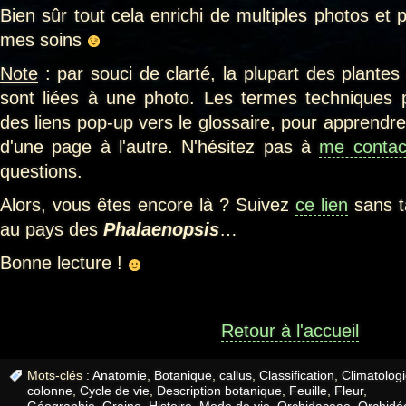
Bien sûr tout cela enrichi de multiples photos et 
mes soins
Note
: par souci de clarté, la plupart des plantes
sont liées à une photo. Les termes techniques 
des liens pop-up vers le glossaire, pour apprendr
d'une page à l'autre. N'hésitez pas à
me contac
questions.
Alors, vous êtes encore là ? Suivez
ce lien
sans t
au pays des
Phalaenopsis
…
Bonne lecture !
Retour à l'accueil
Mots-clés :
Anatomie
,
Botanique
,
callus
,
Classification
,
Climatolog
colonne
,
Cycle de vie
,
Description botanique
,
Feuille
,
Fleur
,