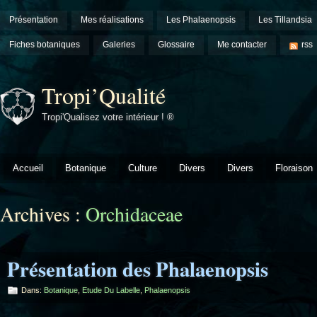
Présentation
Mes réalisations
Les Phalaenopsis
Les Tillandsia
Fiches botaniques
Galeries
Glossaire
Me contacter
rss
Tropi’Qualité
Tropi'Qualisez votre intérieur ! ®
Accueil
Botanique
Culture
Divers
Divers
Floraison
Archives :
Orchidaceae
Présentation des Phalaenopsis
Dans:
Botanique
,
Etude Du Labelle
,
Phalaenopsis