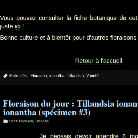
Vous pouvez consulter la fiche botanique de cett
juste
ici
!
Bonne culture et à bientôt pour d'autres floraison
Retour à l'accueil
Mots-clés :
Floraison
,
ionantha
,
Tillandsia
,
Variété
Floraison du jour : Tillandsia ionan
ionantha (spécimen #3)
Dans:
Floraison
,
Tillandsia
Je pensais devoir attendre 6 mois 