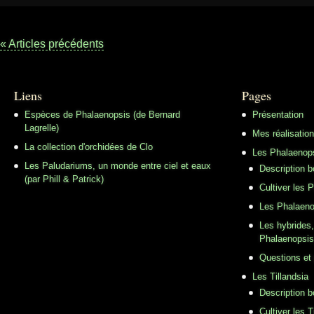
« Articles précédents
Liens
Pages
Espèces de Phalaenopsis (de Bernard
Présentation
Lagrelle)
Mes réalisatio
La collection d'orchidées de Clo
Les Phalaenop
Les Paludariums, un monde entre ciel et eaux
Description 
(par Phill & Patrick)
Cultiver les 
Les Phalaeno
Les hybrides,
Phalaenopsis
Questions et
Les Tillandsia
Description b
Cultiver les T