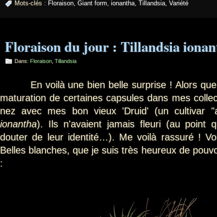
Mots-clés :
Floraison
,
Giant form
,
ionantha
,
Tillandsia
,
Variété
Floraison du jour : Tillandsia iona
Dans:
Floraison
,
Tillandsia
En voilà une bien belle surprise ! Alors que j
maturation de certaines capsules dans mes collec
nez avec mes bon vieux 'Druid' (un cultivar 
ionantha
). Ils n'avaient jamais fleuri (au poin
douter de leur identité…). Me voilà rassuré ! Vo
Belles blanches, que je suis très heureux de pouv
: