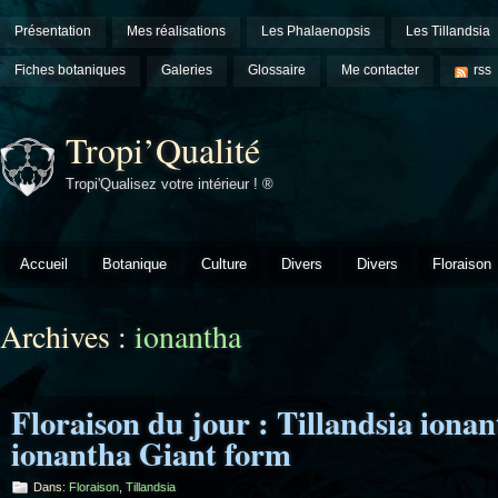
Présentation
Mes réalisations
Les Phalaenopsis
Les Tillandsia
Fiches botaniques
Galeries
Glossaire
Me contacter
rss
Tropi’Qualité
Tropi'Qualisez votre intérieur ! ®
Accueil
Botanique
Culture
Divers
Divers
Floraison
Archives :
ionantha
Floraison du jour : Tillandsia ionan
ionantha Giant form
Dans:
Floraison
,
Tillandsia