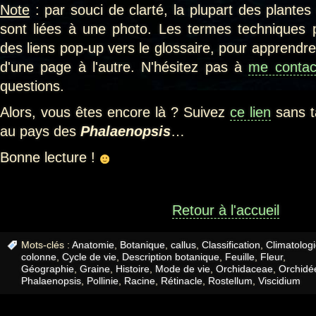
Note
: par souci de clarté, la plupart des plantes
sont liées à une photo. Les termes techniques 
des liens pop-up vers le glossaire, pour apprendr
d'une page à l'autre. N'hésitez pas à
me contac
questions.
Alors, vous êtes encore là ? Suivez
ce lien
sans t
au pays des
Phalaenopsis
…
Bonne lecture !
Retour à l'accueil
Mots-clés :
Anatomie
,
Botanique
,
callus
,
Classification
,
Climatolog
colonne
,
Cycle de vie
,
Description botanique
,
Feuille
,
Fleur
,
Géographie
,
Graine
,
Histoire
,
Mode de vie
,
Orchidaceae
,
Orchidé
Phalaenopsis
,
Pollinie
,
Racine
,
Rétinacle
,
Rostellum
,
Viscidium