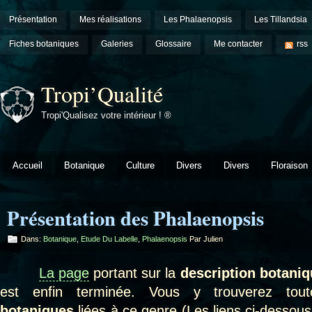
Présentation
Mes réalisations
Les Phalaenopsis
Les Tillandsia
Fiches botaniques
Galeries
Glossaire
Me contacter
rss
Tropi’Qualité
Tropi'Qualisez votre intérieur ! ®
Accueil
Botanique
Culture
Divers
Divers
Floraison
Présentation des Phalaenopsis
Dans:
Botanique
,
Etude Du Labelle
,
Phalaenopsis
Par Julien
La page
portant sur la
description botani
est enfin terminée. Vous y trouverez toute
botaniques
liées à ce genre (Les liens ci-dessous