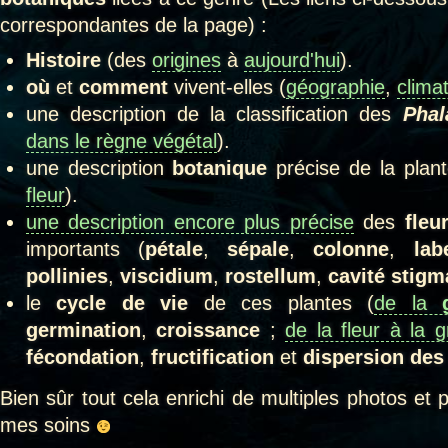
correspondantes de la page) :
Histoire
(des
origines
à
aujourd'hui
).
où
et
comment
vivent-elles (
géographie
,
clima
une description de la classification des
Pha
dans le règne végétal
).
une description
botanique
précise de la plant
fleur
).
une description encore plus précise
des
fleu
importants (
pétale
,
sépale
,
colonne
,
lab
pollinies
,
viscidium
,
rostellum
,
cavité stigm
le
cycle de vie
de ces plantes (
de la
germination
,
croissance
;
de la fleur à la g
fécondation
,
fructification
et
dispersion des
Bien sûr tout cela enrichi de multiples photos et 
mes soins