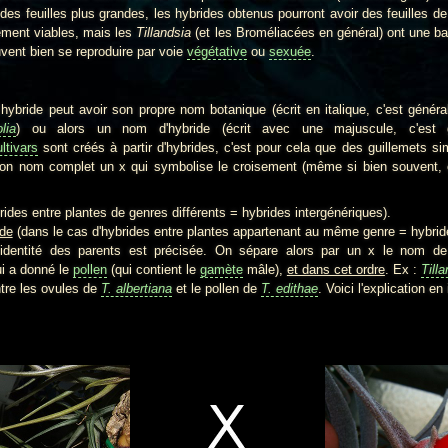
es feuilles plus grandes, les hybrides obtenus pourront avoir des feuilles de
cément viables, mais les
Tillandsia
(et les Broméliacées en général) ont une barriè
uvent bien se reproduire par voie
végétative
ou
sexuée
.
e peut avoir son propre nom botanique (écrit en italique, c'est général
lia
) ou alors un nom d'hybride (écrit avec une majuscule, c'est g
ltivars
sont créés à partir d'hybrides, c'est pour cela que des guillemets s
son nom complet un x qui symbolise le croisement (même si bien souvent, ce
ides entre plantes de genres différents = hybrides intergénériques).
ide
(dans le cas d'hybrides entre plantes appartenant au même genre = hybride
l'identité des parents est précisée. On sépare alors par un x le nom de
ui a donné le
pollen
(qui contient le
gamète
mâle),
et dans cet ordre
. Ex :
Till
tre les ovules de
T. albertiana
et le pollen de
T. edithae
. Voici l'explication en