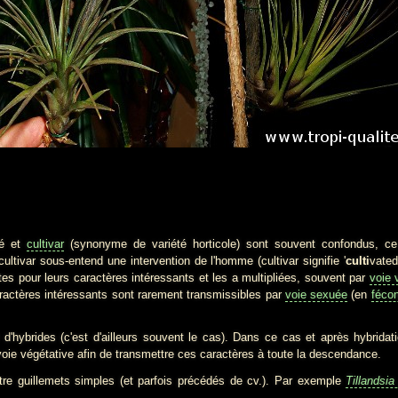
é et
cultivar
(synonyme de variété horticole) sont souvent confondus, c
ultivar sous-entend une intervention de l'homme (cultivar signifie '
culti
vate
s pour leurs caractères intéressants et les a multipliées, souvent par
voie 
ractères intéressants sont rarement transmissibles par
voie sexuée
(en
féco
rides (c'est d'ailleurs souvent le cas). Dans ce cas et après hybridatio
 voie végétative afin de transmettre ces caractères à toute la descendance.
uillemets simples (et parfois précédés de cv.). Par exemple
Tillandsia