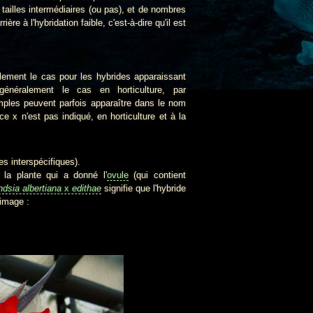
 tailles intermédiaires (ou pas), et de nombres
re à l'hybridation faible, c'est-à-dire qu'il est
ement le cas pour les hybrides apparaissant
énéralement le cas en horticulture, par
imples peuvent parfois apparaître dans le nom
 x n'est pas indiqué, en horticulture et à la
s interspécifiques).
 la plante qui a donné l'
ovule
(qui contient
andsia
albertiana
x
edithae
signifie que l'hybride
 image :