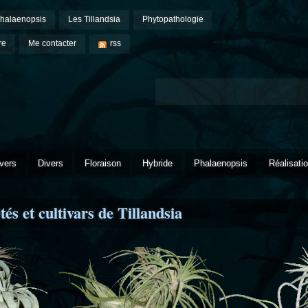
halaenopsis
Les Tillandsia
Phytopathologie
re
Me contacter
rss
vers
Divers
Floraison
Hybride
Phalaenopsis
Réalisati
és et cultivars de Tillandsia