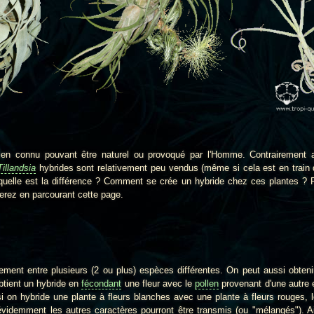
onnu pouvant être naturel ou provoqué par l'Homme. Contrairement
Tillandsia
hybrides sont relativement peu vendus (même si cela est en train 
 quelle est la différence ? Comment se crée un hybride chez ces plantes ? P
erez en parcourant cette page.
 entre plusieurs (2 ou plus) espèces différentes. On peut aussi obteni
btient un hybride en
fécondant
une fleur avec le
pollen
provenant d'une autre
 on hybride une plante à fleurs blanches avec une plante à fleurs rouges, 
idemment les autres caractères pourront être transmis (ou "mélangés"). Ai