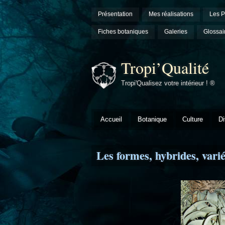
Présentation
Mes réalisations
Les P
Fiches botaniques
Galeries
Glossai
Tropi’Qualité
Tropi'Qualisez votre intérieur ! ®
Accueil
Botanique
Culture
Di
Les formes, hybrides, variét