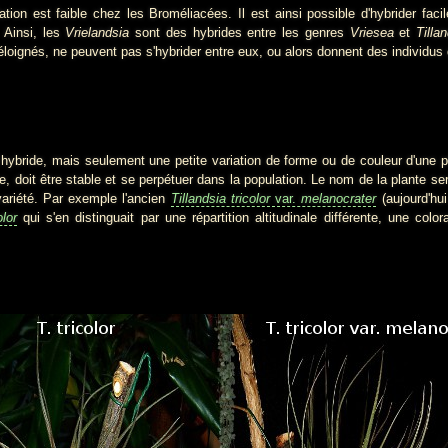
 est faible chez les Broméliacées. Il est ainsi possible d'hybrider faci
. Ainsi, les
Vrielandsia
sont des hybrides entre les genres
Vriesea
et
Tilla
 éloignés, ne peuvent pas s'hybrider entre eux, ou alors donnent des individus
ide, mais seulement une petite variation de forme ou de couleur d'une pla
e, doit être stable et se perpétuer dans la population. Le nom de la plante se
variété. Par exemple l'ancien
Tillandsia tricolor
var.
melanocrater
(aujourd'hu
olor
qui s'en distinguait par une répartition altitudinale différente, une colo