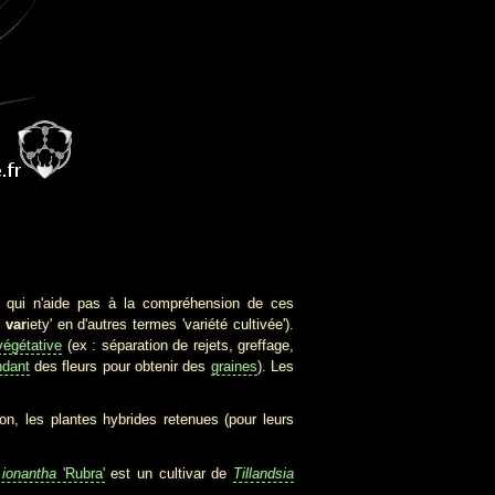
e qui n'aide pas à la compréhension de ces
d
var
iety' en d'autres termes 'variété cultivée').
végétative
(ex : séparation de rejets, greffage,
ndant
des fleurs pour obtenir des
graines
). Les
n, les plantes hybrides retenues (pour leurs
 ionantha
'Rubra'
est un cultivar de
Tillandsia