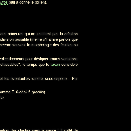
aulos
(qui a donné le pollen).
s mineures qui ne justifient pas la création
ivision possible (même s'il arrive parfois que
oncerne souvent la morphologie des feuilles ou
ollectionneurs pour désigner toutes variations
nclassables", le temps que le
taxon
considéré
 et les éventuelles variété, sous-espèce… Par
e nomme
T. fuchsii f. gracilis
)
ba
.
is des plantes sans le savoir ! Il suffit de