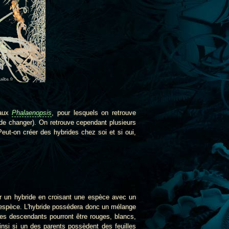
 aux
Phalaenopsis
, pour lesquels on retrouve
de changer). On retrouve cependant plusieurs
eut-on créer des hybrides chez soi et si oui,
r un hybride en croisant une espèce avec un
 espèce. L'hybride possédera donc un mélange
les descendants pourront être rouges, blancs,
nsi si un des parents possèdent des feuilles