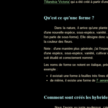
Tillandsia
'Victoria'
qui a été créé à partir d'u
Qu'est ce qu'une forme ?
Dans la nature, il arrive qu'une plante pré
d'une nouvelle espèce, sous-espèce, variété… 
l'on parle de sous-forme). Elle désigne donc 
la couleur des fleurs.
Note : d'une manière plus générale, j'ai l'im
d'une espèce, sous-espèce, variété, cultiva
soit étudié et correctement nommé.
Les noms de forme se notent en italique, pré
exemple :
il existait une forme à feuilles très fines 
de même, il existe une forme de
T. aeran
Comment sont créés les hybrides
Nous l'avons vu juste au-dessus, créer un h