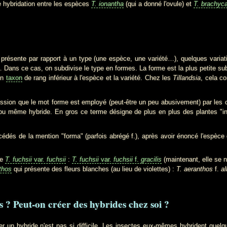
ne hybridation entre les espèces
T. ionantha
(qui a donné l'ovule) et
T. brachyc
sente par rapport à un type (une espèce, une variété…), quelques variation
Dans ce cas, on subdivise le type en formes. La forme est la plus petite subd
un
taxon
de rang inférieur à l'espèce et la variété. Chez les
Tillandsia
, cela c
pression que le mot forme est employé (peut-être un peu abusivement) par les c
r ou même hybride. En gros ce terme désigne de plus en plus des plantes "i
cédés de la mention "forma" (parfois abrégé f.), après avoir énoncé l'espèce
de
T. fuchsii
var.
fuchsii
:
T. fuchsii
var.
fuchsii
f.
gracilis
(maintenant, elle s
thos
qui présente des fleurs blanches (au lieu de violettes) :
T. aeranthos
f.
al
 ? Peut-on créer des hybrides chez soi ?
ybride n'est pas si difficile. Les insectes eux-mêmes hybrident quelquefo