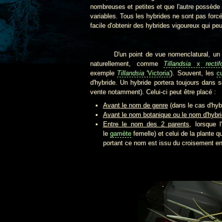
nombreuses et petites et que l'autre possède d
variables. Tous les hybrides ne sont pas for
facile d'obtenir des hybrides vigoureux qui pe
D'un point de vue nomenclatural, un hybrid
naturellement, comme
Tillandsia
x
rectifo
exemple
Tillandsia
'Victoria'
). Souvent, les
cu
d'hybride. Un hybride portera toujours dans 
vente notamment). Celui-ci peut être placé :
Avant le nom de genre
(dans le cas d'hybr
Avant le nom botanique ou le nom d'hybr
Entre le nom des 2 parents
, lorsque 
le
gamète
femelle) et celui de la plante q
portant ce nom est issu du croisement en