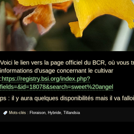
Voici le lien vers la page officiel du BCR, où vous 
informations d’usage concernant le cultivar
:
https://registry.bsi.org/index.php?
fields=&id=18078&search=sweet%20angel
ps : il y aura quelques disponibilités mais il va fal
Mots-clés :
Floraison
,
Hybride
,
Tillandsia