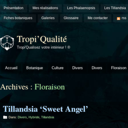
Présentation
Mes réalisations
Les Phalaenopsis
Les Tillandsia
Fiches botaniques
Galeries
Glossaire
Me contacter
rss
Tropi’Qualité
Tropi'Qualisez votre intérieur ! ®
Accueil
Botanique
Culture
Divers
Divers
Floraison
Archives :
Floraison
Tillandsia ‘Sweet Angel’
Dans:
Divers
,
Hybride
,
Tillandsia