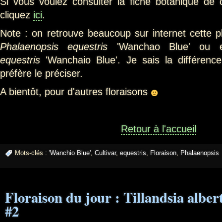
Si vous voulez consulter la fiche botanique de c
cliquez
ici
.
Note : on retrouve beaucoup sur internet cette 
Phalaenopsis equestris
'Wanchao Blue' ou
equestris
'Wanchaio Blue'. Je sais la différenc
préfère le préciser.
A bientôt, pour d'autres floraisons
Retour à l'accueil
Mots-clés :
'Wanchio Blue'
,
Cultivar
,
equestris
,
Floraison
,
Phalaenopsis
Floraison du jour : Tillandsia albe
#2