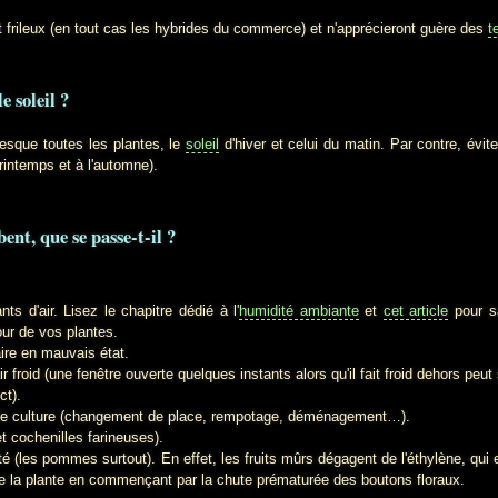
 frileux (en tout cas les hybrides du commerce) et n'apprécieront guère des
t
e soleil ?
ue toutes les plantes, le
soleil
d'hiver et celui du matin. Par contre, év
 printemps et à l'automne).
ent, que se passe-t-il ?
s d'air. Lisez le chapitre dédié à l'
humidité ambiante
et
cet article
pour s
our de vos plantes.
ire en mauvais état.
 froid (une fenêtre ouverte quelques instants alors qu'il fait froid dehors peut s
ct).
de culture (changement de place, rempotage, déménagement…).
t cochenilles farineuses).
té (les pommes surtout). En effet, les fruits mûrs dégagent de l'éthylène, qu
e la plante en commençant par la chute prématurée des boutons floraux.