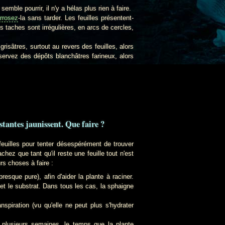
 semble pourrir, il n'y a hélas plus rien à faire.
rrosez
-la sans tarder. Les feuilles présentent-
 taches sont irrégulières, en arcs de cercles,
grisâtres, surtout au revers des feuilles, alors
servez des dépôts blanchâtres farineux, alors
estantes jaunissent. Que faire ?
feuilles pour tenter désespérément de trouver
hez que tant qu'il reste une feuille tout n'est
rs choses à faire :
sque pure), afin d'aider la plante à raciner.
et le substrat. Dans tous les cas, la sphaigne
nspiration (vu qu'elle ne peut plus s'hydrater
nt plusieurs semaines, le temps que la plante