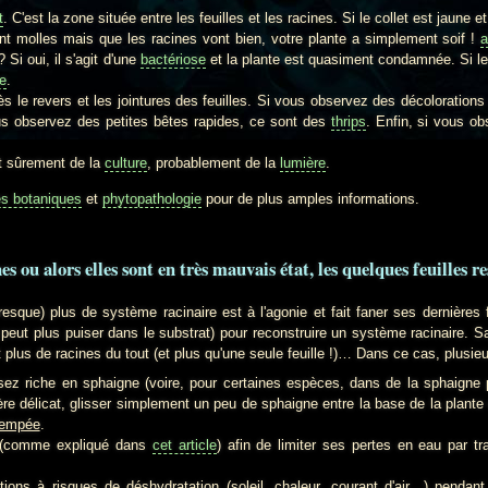
t
. C'est la zone située entre les feuilles et les racines. Si le collet est jaune et
sont molles mais que les racines vont bien, votre plante a simplement soif !
a
Si oui, il s'agit d'une
bactériose
et la plante est quasiment condamnée. Si les
e
.
rès le revers et les jointures des feuilles. Si vous observez des décolorations 
us observez des petites bêtes rapides, ce sont des
thrips
. Enfin, si vous ob
nt sûrement de la
culture
, probablement de la
lumière
.
es botaniques
et
phytopathologie
pour de plus amples informations.
es ou alors elles sont en très mauvais état, les quelques feuilles r
sque) plus de système racinaire est à l'agonie et fait faner ses dernières 
 peut plus puiser dans le substrat) pour reconstruire un système racinaire. Sac
 plus de racines du tout (et plus qu'une seule feuille !)… Dans ce cas, plusieu
 riche en sphaigne (voire, pour certaines espèces, dans de la sphaigne pre
e délicat, glisser simplement un peu de sphaigne entre la base de la plante 
rempée
.
e (comme expliqué dans
cet article
) afin de limiter ses pertes en eau par tra
ations à risques de déshydratation (soleil, chaleur, courant d'air…) penda