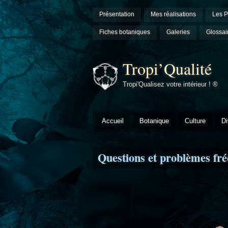
Présentation
Mes réalisations
Les P
Fiches botaniques
Galeries
Glossai
Tropi’Qualité
Tropi'Qualisez votre intérieur ! ®
Accueil
Botanique
Culture
Di
Questions et problèmes fr