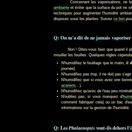
Concernant les vaporisations, ne le faite
ambiante
et éviter que la surface du pot ne sèc
techniques pour augmenter l'humidité ambiant
disposez sous les plantes. Suivez
ce lien
pour
Q: On m'a dit de ne jamais vaporiser le
Non ! Dites-vous bien que quand il pleut da
mouiller les feuilles. Quelques règles cependa
N'humidifiez le feuillage que le matin,
il 
journée).
N'humidifiez pas trop, il ne doit pas s'agi
N'humidifiez que si vous avez une bonne r
acariens
…).
N'humidifiez qu'avec de l'eau peu minéral
N'oubliez pas, si vous manquez d'
humi
comment fabriquer cela) ou un bac d'eau
informations sur la gestion de l'humidité.
Q: Les
vont-ils dehors l'é
Phalaenopsis