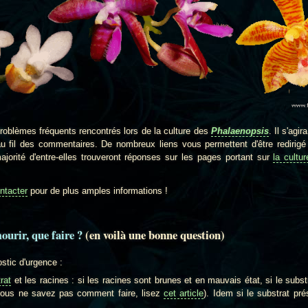
lèmes fréquents rencontrés lors de la culture des
Phalaenopsis
. Il s'agi
au fil des commentaires. De nombreux liens vous permettent d'être redirigé 
orité d'entre-elles trouveront réponses sur les pages portant sur
la cultu
ntacter
pour de plus amples informations !
ourir, que faire ?
(en voilà une bonne question)
tic d'urgence :
rat
et les racines : si les racines sont brunes et en mauvais état, si le sub
vous ne savez pas comment faire, lisez
cet article
). Idem si le substrat pr