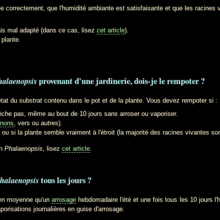
rectement, que l'humidité ambiante est satisfaisante et que les racines vo
ais mal adapté (dans ce cas, lisez
cet article
).
 plante.
provenant d'une jardinerie, dois-je le rempoter ?
halaenopsis
du substrat contenu dans le pot et de la plante. Vous devez rempoter si :
sèche pas, même au bout de 10 jours sans arroser ou vaporiser.
nons
, vers ou autres).
ou si la plante semble vraiment à l'étroit (la majorité des racines vivantes son
un
Phalaenopsis
, lisez
cet article
.
tous les jours ?
halaenopsis
 en moyenne qu'un
arrosage
hebdomadaire l'été et une fois tous les 10 jours l
porisations journalières en guise d'arrosage.