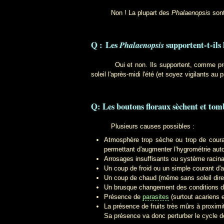
Non ! La plupart des
Phalaenopsis
sont
Q : Les
supportent-t-ils l
Phalaenopsis
Oui et non. Ils supportent, comme presq
soleil l'après-midi l'été (et soyez vigilants au
Q: Les boutons floraux sèchent et tomb
Plusieurs causes possibles :
Atmosphère trop sèche ou trop de courant
permettant d'augmenter l'hygrométrie aut
Arrosages insuffisants ou système racina
Un coup de froid ou un simple courant d'air
Un coup de chaud (même sans soleil dire
Un brusque changement des conditions 
Présence de
parasites
(surtout acariens e
La présence de fruits très mûrs à proximi
Sa présence va donc perturber le cycle d