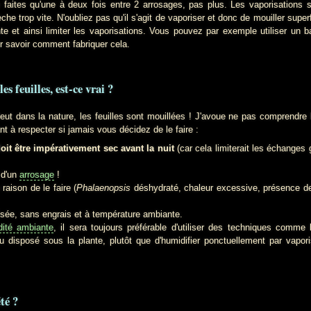
s qu'une à deux fois entre 2 arrosages, pas plus. Les vaporisations so
he trop vite. N'oubliez pas qu'il s'agit de vaporiser et donc de mouiller superfi
e et ainsi limiter les vaporisations. Vous pouvez par exemple utiliser un 
 savoir comment fabriquer cela.
s feuilles, est-ce vrai ?
ns la nature, les feuilles sont mouillées ! J'avoue ne pas comprendre le
nt à respecter si jamais vous décidez de le faire :
doit être impérativement sec avant la nuit
(car cela limiterait les échanges 
r d'un
arrosage
!
aison de le faire (
Phalaenopsis
déshydraté, chaleur excessive, présence de
isée, sans engrais et à température ambiante.
dité ambiante
, il sera toujours préférable d'utiliser des techniques comme l
 disposé sous la plante, plutôt que d'humidifier ponctuellement par vapor
té ?