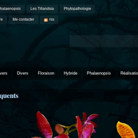
halaenopsis
Les Tillandsia
Phytopathologie
re
Me contacter
rss
vers
Divers
Floraison
Hybride
Phalaenopsis
Réalisati
équents