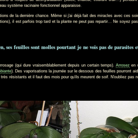
eau système racinaire fonctionnel apparaisse.
ons de la dernière chance. Même si j'ai déjà fait des miracles avec ces so
ations), il est parfois trop tard et la plante ne peut pas repartir… Ne soyez p
en, ses feuilles sont molles pourtant je ne vois pas de parasites 
ge (qui dure vraisemblablement depuis un certain temps).
Arrosez
en u
biante
). Des vaporisations la journée sur le dessous des feuilles pourront aid
très résistants et il faut des mois pour qu'ils meurent de soif. N'oubliez pas n