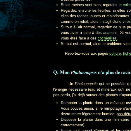
Si les racines vont bien, regardez le
colle
Regardez ensuite les feuilles, si elles 
elles des taches jaunes et malodorantes ? 
comme en relief, alors il s'agit d'une
viros
Si tout à l'air normal, regardez de plus p
vous avez à faire à des
acariens
. Si vo
vous êtes face à des
cochenilles
.
Si tout est normal, alors le problème vie
Reportez-vous aux pages
culture
,
fich
Q: Mon
n'a plus de racin
Phalaenopsis
Un
Phalaenopsis
qui ne possède (pre
l'énergie nécessaire (eau et minéraux qu'il ne
pas perdu, j'ai déjà sauver des plantes n'ayant
Rempoter la plante dans un mélange assez
Vous pouvez aussi, si le rempotage s'avèr
devra rester légèrement humide,
pas dét
Disposez la plante dans une mini-serr
correctement).
Evitez tout apport d'engrais et les situ