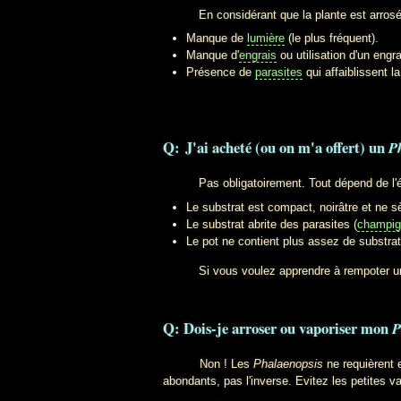
En considérant que la plante est arrosée cor
Manque de
lumière
(le plus fréquent).
Manque d'
engrais
ou utilisation d'un engr
Présence de
parasites
qui affaiblissent la
Q: J'ai acheté (ou on m'a offert) un
P
Pas obligatoirement. Tout dépend de l'état 
Le substrat est compact, noirâtre et ne 
Le substrat abrite des parasites (
champig
Le pot ne contient plus assez de substrat 
Si vous voulez apprendre à rempoter 
Q: Dois-je arroser ou vaporiser mon
P
Non ! Les
Phalaenopsis
ne requièrent
abondants, pas l'inverse. Evitez les petites va