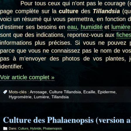
Pour tous ceux qui n’ont pas le courage (ou 
page complète sur la
culture
des
Tillandsia
(qu
voici un résumé qui vous permettra, en fonction de 
d’estimer ses besoins en
eau
,
humidité
et
lumière
sont que des indications, reportez-vous aux
fiche
informations plus précises. Si vous ne pouvez pa
parce que vous ne connaissez pas le nom de vo
pas à m’envoyer des photos de vos plantes, j
identifier.
Voir article complet »
Mots-clés :
Arrosage
,
Culture Tillandsia
,
Ecaille
,
Epiderme
,
Hygrométrie
,
Lumière
,
Tillandsia
Culture des Phalaenopsis (version a
Dans:
Culture
,
Hybride
,
Phalaenopsis