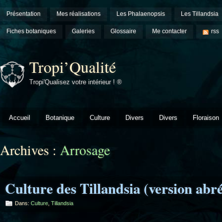
Présentation
Mes réalisations
Les Phalaenopsis
Les Tillandsia
Fiches botaniques
Galeries
Glossaire
Me contacter
rss
Tropi’Qualité
Tropi'Qualisez votre intérieur ! ®
Accueil
Botanique
Culture
Divers
Divers
Floraison
Archives :
Arrosage
Culture des Tillandsia (version abré
Dans:
Culture
,
Tillandsia