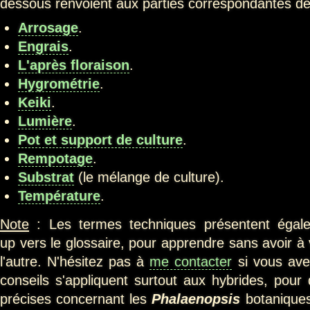
dessous renvoient aux parties correspondantes de 
Arrosage
.
Engrais
.
L'après floraison
.
Hygrométrie
.
Keiki
.
Lumière
.
Pot et support de culture
.
Rempotage
.
Substrat
(le mélange de culture).
Température
.
Note
: Les termes techniques présentent égale
up vers le glossaire, pour apprendre sans avoir à
l'autre. N'hésitez pas à
me contacter
si vous ave
conseils s'appliquent surtout aux hybrides, pour 
précises concernant les
Phalaenopsis
botaniques