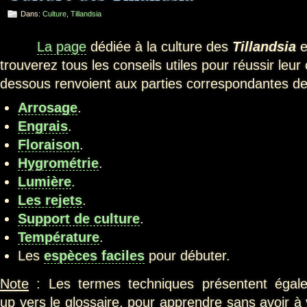
Dans:
Culture
,
Tillandsia
La page
dédiée à la culture des
Tillandsia
e
trouverez tous les conseils utiles pour réussir leur 
dessous renvoient aux parties correspondantes de 
Arrosage
.
Engrais
.
Floraison
.
Hygrométrie
.
Lumière
.
Les rejets
.
Support de culture
.
Température
.
Les
espèces faciles
pour débuter.
Note
: Les termes techniques présentent égale
up vers le glossaire, pour apprendre sans avoir à