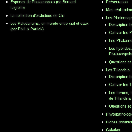
Espèces de Phalaenopsis (de Bernard
Présentation
Lagrelle)
Mes réalisatio
La collection d'orchidées de Clo
Les Phalaenop
Les Paludariums, un monde entre ciel et eaux
Description 
(par Phill & Patrick)
Cultiver les 
Les Phalaeno
Les hybrides,
Phalaenopsis
Questions et
Les Tillandsia
Description b
Cultiver les T
Les formes, h
de Tillandsia
Questions et
Phytopathologi
Fiches botaniq
Galeries