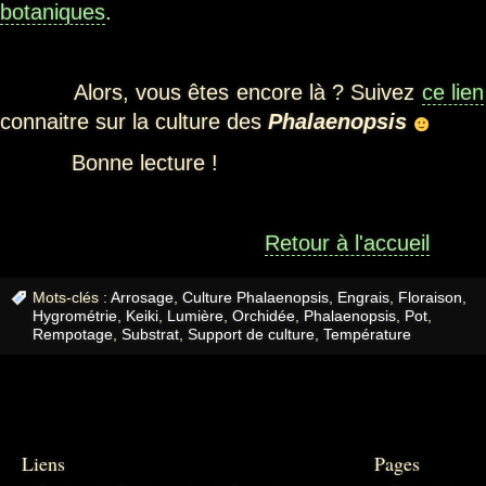
botaniques
.
Alors, vous êtes encore là ? Suivez
ce lien
connaitre sur la culture des
Phalaenopsis
Bonne lecture !
Retour à l'accueil
Mots-clés :
Arrosage
,
Culture Phalaenopsis
,
Engrais
,
Floraison
,
Hygrométrie
,
Keiki
,
Lumière
,
Orchidée
,
Phalaenopsis
,
Pot
,
Rempotage
,
Substrat
,
Support de culture
,
Température
Liens
Pages