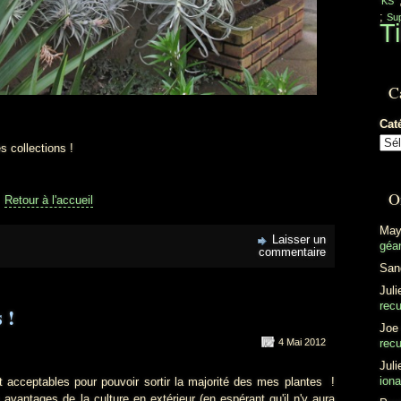
'KS'
;
Sup
Ti
C
Cat
collections !
O
Retour à l'accueil
May
Laisser un
géan
commentaire
San
Juli
recu
 !
Joe
4 Mai 2012
recu
Juli
ion
ptables pour pouvoir sortir la majorité des mes plantes !
 avantages de la culture en extérieur (en espérant qu'il n'y aura