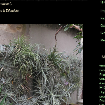
Que
 saison).
rs à
Tillandsia
:
Phy
Fic
Gal
Glo
Me 
M
'Mex
Cadr
Pha
Cult
durat
Fl
;
Hyb
lobbii
Pha