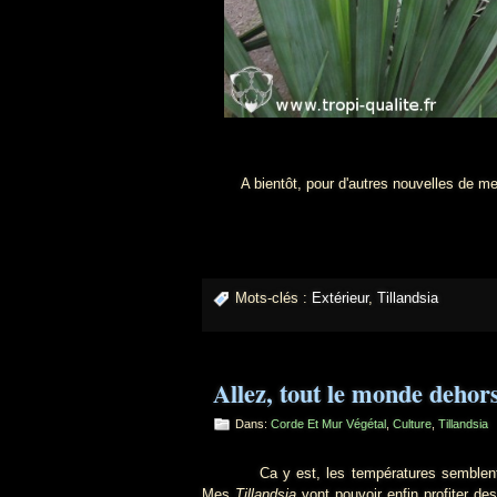
A bientôt, pour d'autres nouvelles de mes 
Mots-clés :
Extérieur
,
Tillandsia
Allez, tout le monde dehors
Dans:
Corde Et Mur Végétal
,
Culture
,
Tillandsia
Ca y est, les températures semblent acce
Mes
Tillandsia
vont pouvoir enfin profiter des