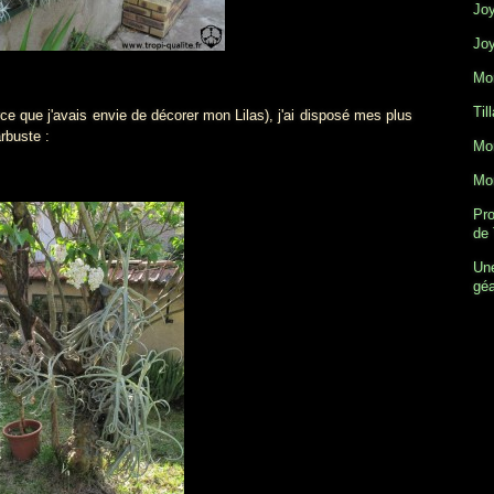
Joy
Joy
Mon
Til
ue j'avais envie de décorer mon Lilas), j'ai disposé mes plus
rbuste :
Mon
Mon
Pro
de 
Une
gé