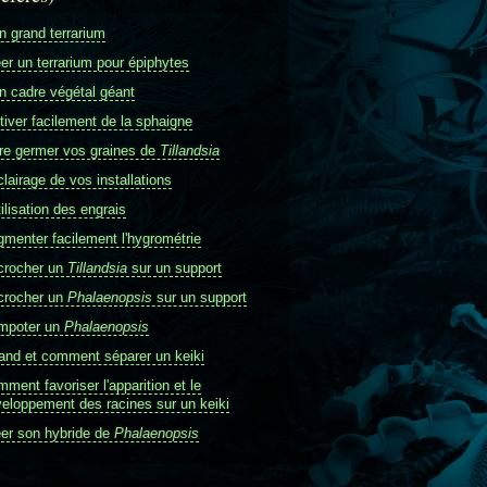
 grand terrarium
er un terrarium pour épiphytes
 cadre végétal géant
tiver facilement de la sphaigne
re germer vos graines de
Tillandsia
clairage de vos installations
tilisation des engrais
menter facilement l'hygrométrie
crocher un
Tillandsia
sur un support
crocher un
Phalaenopsis
sur un support
mpoter un
Phalaenopsis
nd et comment séparer un keiki
ment favoriser l'apparition et le
eloppement des racines sur un keiki
er son hybride de
Phalaenopsis