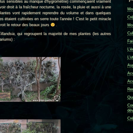
es plus sensibles au manque d'hygrométrie) commençaient vraiment
voir droit à
la fraîcheur nocturne, la rosée, la pluie et aussi à
une
Mon
antes vont rapidement reprendre du volume et dans quelques
Cré
es étaient cultivées en serre toute l'année ! C'est le petit miracle
croit le retour des beaux jours
.
Mon
Cul
illandsia
, qui regroupent la majorité de mes plantes (les autres
ariums)
:
Fai
L'é
L'u
Aug
Ac
Ac
Re
Qua
Com
dév
Cré