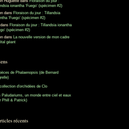
in Huguette
dans
Floraison du jour :
andsia ionantha ‘Fuego’ (spécimen #2)
en
dans
Floraison du jour : Tillandsia
antha ‘Fuego’ (spécimen #2)
dans
Floraison du jour : Tillandsia ionantha
ego’ (spécimen #2)
en
dans
La nouvelle version de mon cadre
tal géant
iens
pèces de Phalaenopsis (de Bernard
relle)
collection d'orchidées de Clo
 Paludariums, un monde entre ciel et eaux
r Phill & Patrick)
ticles récents