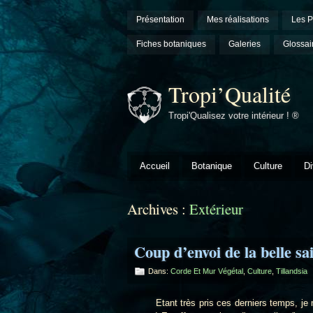
Présentation
Mes réalisations
Les P
Fiches botaniques
Galeries
Glossai
Tropi’Qualité
Tropi'Qualisez votre intérieur ! ®
Accueil
Botanique
Culture
Di
Archives :
Extérieur
Coup d’envoi de la belle sa
Dans:
Corde Et Mur Végétal
,
Culture
,
Tillandsia
Etant très pris ces derniers temps, je n'ai