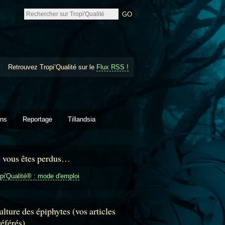
Retrouvez Tropi’Qualité sur le
Flux RSS !
ons
Reportage
Tillandsia
i vous êtes perdus…
pi'Qualité® : mode d'emploi
lture des épiphytes (vos articles
référés)