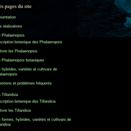
es pages du site
sentation
 réalisations
s Phalaenopsis
cription botanique des Phalaenopsis
tiver les Phalaenopsis
 Phalaenopsis botaniques
 hybrides, variétés et cultivars de
alaenopsis
stions et problèmes fréquents
 Tillandsia
cription botanique des Tillandsia
tiver les Tillandsia
 formes, hybrides, variétés et cultivars de
landsia