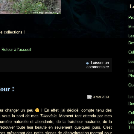
L
Pré
Mes
 collections !
Le
Des
Retour à l'accueil
Cul
Les
Laisser un
commentaire
Les
Ph
Que
our !
Les
3 Mai 2013
Des
r changer un peu
! En effet j'ai décidé, compte tenu des
Cul
c vous la sorti de mes
Tillandsia
. Moment tant attendu par mes
 lumière naturelle et abondante, de la fraîcheur nocturne, de la
Les
Til
etrouver toute leur beauté en seulement quelques jours. C'est
es présentant des petits signes de déshydratation (normal pour