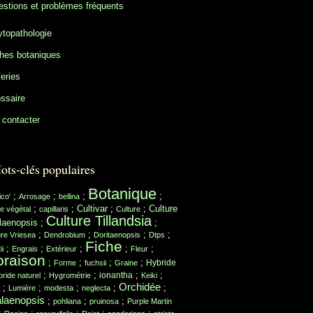
stions et problèmes fréquents
topathologie
hes botaniques
eries
ssaire
contacter
ots-clés populaires
Botanique
;
;
;
;
ico'
Arrosage
bellina
;
;
Cultivar
;
;
Culture
e végétal
capillaris
Culture
Culture Tillandsia
laenopsis
;
;
;
;
;
;
ure Vriesea
Dendrobium
Doritaenopsis
Dtps
Fiche
;
;
;
;
;
ii
Engrais
Extérieur
Fleur
oraison
;
;
;
;
Hybride
Forme
fuchsii
Graine
;
;
;
;
ionantha
ride naturel
Hygrométrie
Keiki
Orchidée
;
;
;
;
;
Lumière
modesta
neglecta
laenopsis
;
;
;
pohliana
pruinosa
Purple Martin