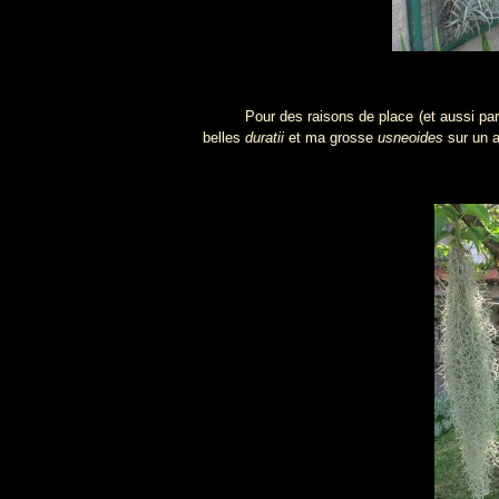
Pour des raisons de place (et aussi parce q
belles
duratii
et ma grosse
usneoides
sur un a