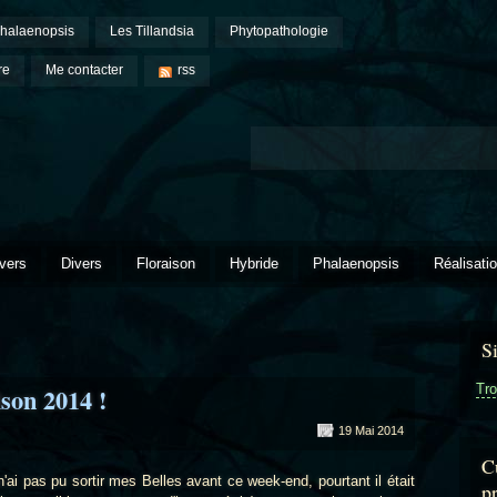
halaenopsis
Les Tillandsia
Phytopathologie
re
Me contacter
rss
vers
Divers
Floraison
Hybride
Phalaenopsis
Réalisati
S
Tro
ison 2014 !
19 Mai 2014
Cu
 pas pu sortir mes Belles avant ce week-end, pourtant il était
p