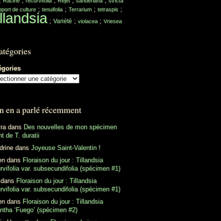
;
;
;
;
;
Racine
recurvifolia
Rejet
sanderiana
stricta
;
;
;
;
port de culture
tenuifolia
Terrarium
tetraspis
llandsia
;
;
;
Variété
violacea
Vriesea
atégories
égories
n en a parlé récemment
ra
dans
Des nouvelles de mon spécimen
t de T. duratii
drine
dans
Joyeuse Saint-Valentin !
en
dans
Floraison du jour : Tillandsia
rvifolia var. subsecundifolia (spécimen #1)
dans
Floraison du jour : Tillandsia
rvifolia var. subsecundifolia (spécimen #1)
en
dans
Floraison du jour : Tillandsia
antha ‘Fuego’ (spécimen #2)