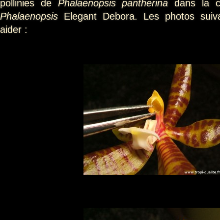
pollinies de
Phalaenopsis pantherina
dans la ca
Phalaenopsis
Elegant Debora.
Les photos suiv
aider :