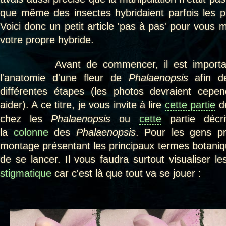
que même des insectes hybridaient parfois les pl
Voici donc un petit article 'pas à pas' pour vous
votre propre hybride.
Avant de commencer, il est important 
l'anatomie d'une fleur de
Phalaenopsis
afin de
différentes étapes (les photos devraient cep
aider). A ce titre, je vous invite à lire
cette partie
dé
chez les
Phalaenopsis
ou
cette
partie décri
la
colonne
des
Phalaenopsis
. Pour les gens pr
montage présentant les principaux termes botaniq
de se lancer. Il vous faudra surtout visualiser l
stigmatique
car c'est là que tout va se jouer :