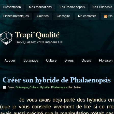
Présentation
Mes réalisations
Les Phalaenopsis
Les Tillandsia
Fiches botaniques
Galeries
Glossaire
Me contacter
rss
Tropi’Qualité
Tropi'Qualisez votre intérieur ! ®
Accueil
Botanique
Culture
Divers
Divers
Floraison
Créer son hybride de Phalaenopsis
Dans:
Botanique
,
Culture
,
Hybride
,
Phalaenopsis
Par Julien
Je vous avais déjà parlé des hybrides en 
(que je vous conseille vivement de lire si ce n'e
avais aussi précisé que la manipulation n'était pas s