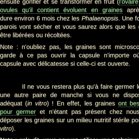
ensuite gonfler et se transformer en fruit (
l'ovair
ovules qu'il contient évoluent en graines
apr
dure environ 6 mois chez les
Phalaenopsis
. Une fo
parois vont sécher et vous saurez alors que les 
être libérées ou récoltées.
Note : n'oubliez pas, les graines sont microsc
garde à ce pas ouvrir la capsule n'importe o
capsule avec délicatesse si celle-ci est ouverte.
Il ne vous restera plus qu'à faire germer les
une autre paire de manche si vous ne dispo
adéquat (
in vitro
) ! En effet, les graines
ont be
pour germer
et n'étant pas présent chez nous
déposer les graines sur un milieu nutritif stérile po
vitro
).