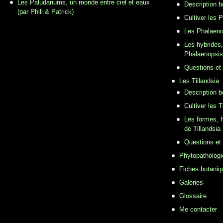
Les Paludariums, un monde entre ciel et eaux
Description 
(par Phill & Patrick)
Cultiver les 
Les Phalaeno
Les hybrides,
Phalaenopsis
Questions et
Les Tillandsia
Description b
Cultiver les T
Les formes, h
de Tillandsia
Questions et
Phytopathologi
Fiches botaniq
Galeries
Glossaire
Me contacter