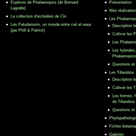
Espèces de Phalaenopsis (de Bernard
Présentation
Lagrelle)
Mes réalisatio
La collection d'orchidées de Clo
Les Phalaenop
Les Paludariums, un monde entre ciel et eaux
Description 
(par Phill & Patrick)
Cultiver les 
Les Phalaeno
Les hybrides,
Phalaenopsis
Questions et
Les Tillandsia
Description b
Cultiver les T
Les formes, h
de Tillandsia
Questions et
Phytopathologi
Fiches botaniq
Galeries