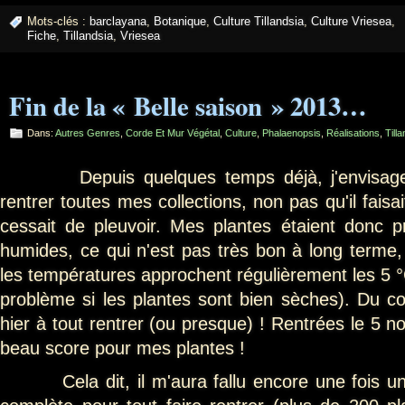
Mots-clés :
barclayana
,
Botanique
,
Culture Tillandsia
,
Culture Vriesea
,
Fiche
,
Tillandsia
,
Vriesea
Fin de la « Belle saison » 2013…
Dans:
Autres Genres
,
Corde Et Mur Végétal
,
Culture
,
Phalaenopsis
,
Réalisations
,
Till
Depuis quelques temps déjà, j'envisagea
rentrer toutes mes collections, non pas qu'il faisait
cessait de pleuvoir. Mes plantes étaient donc 
humides, ce qui n'est pas très bon à long terme, 
les températures approchent régulièrement les 5 °
problème si les plantes sont bien sèches). Du c
hier à tout rentrer (ou presque) ! Rentrées le 5 n
beau score pour mes plantes !
Cela dit, il m'aura fallu encore une fois une