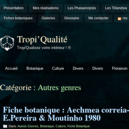
Présentation
Mes réalisations
Les Phalaenopsis
Les Tillandsia
Fiches botaniques
Galeries
Glossaire
Me contacter
rss
Tropi’Qualité
Tropi'Qualisez votre intérieur ! ®
Accueil
Botanique
Culture
Divers
Divers
Floraison
Catégorie :
Autres genres
Fiche botanique : Aechmea correia-
E.Pereira & Moutinho 1980
Dans:
Autres Genres
,
Botanique
,
Culture
,
Fiche Botanique