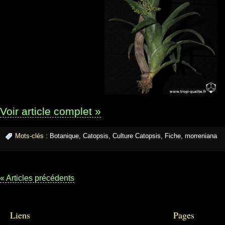
Voir article complet »
Mots-clés :
Botanique
,
Catopsis
,
Culture Catopsis
,
Fiche
,
morreniana
« Articles précédents
Liens
Pages