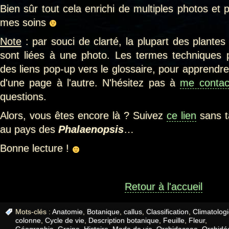
Bien sûr tout cela enrichi de multiples photos et 
mes soins
Note
: par souci de clarté, la plupart des plantes
sont liées à une photo. Les termes techniques 
des liens pop-up vers le glossaire, pour apprendr
d'une page à l'autre. N'hésitez pas à
me contac
questions.
Alors, vous êtes encore là ? Suivez
ce lien
sans t
au pays des
Phalaenopsis
…
Bonne lecture !
Retour à l'accueil
Mots-clés :
Anatomie
,
Botanique
,
callus
,
Classification
,
Climatolog
colonne
,
Cycle de vie
,
Description botanique
,
Feuille
,
Fleur
,