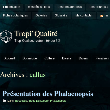
Présentation
Mes réalisations
Les Phalaenopsis
Les Tillandsia
Fiches botaniques
Galeries
Glossaire
Me contacter
rss
Tropi’Qualité
Tropi'Qualisez votre intérieur ! ®
Accueil
Botanique
Culture
Divers
Divers
Floraison
Archives :
callus
Présentation des Phalaenopsis
Dans:
Botanique
,
Etude Du Labelle
,
Phalaenopsis