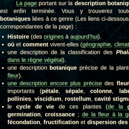
La page
portant sur la
description botani
est enfin terminée. Vous y trouverez toute
botaniques
liées à ce genre (Les liens ci-dessous
correspondantes de la page) :
Histoire
(des
origines
à
aujourd'hui
).
où
et
comment
vivent-elles (
géographie
,
clima
une description de la classification des
Pha
dans le règne végétal
).
une description
botanique
précise de la plant
fleur
).
une description encore plus précise
des
fleu
importants (
pétale
,
sépale
,
colonne
,
lab
pollinies
,
viscidium
,
rostellum
,
cavité stigm
le
cycle de vie
de ces plantes (
de la
germination
,
croissance
;
de la fleur à la g
fécondation
,
fructification
et
dispersion des