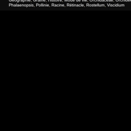
Géographie
,
Graine
,
Histoire
,
Mode de vie
,
Orchidaceae
,
Orchidé
Phalaenopsis
,
Pollinie
,
Racine
,
Rétinacle
,
Rostellum
,
Viscidium