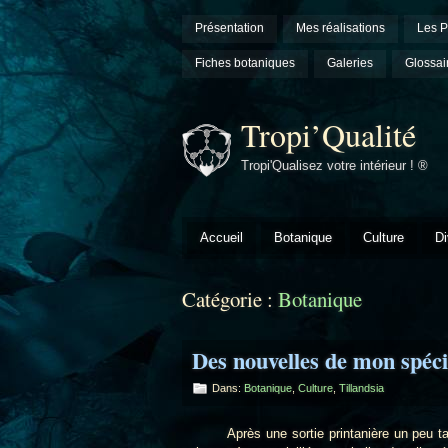
Présentation
Mes réalisations
Les P
Fiches botaniques
Galeries
Glossai
Tropi’Qualité
Tropi'Qualisez votre intérieur ! ®
Accueil
Botanique
Culture
Di
Catégorie :
Botanique
Des nouvelles de mon spéci
Dans:
Botanique
,
Culture
,
Tillandsia
Après une sortie printanière un peu tardi