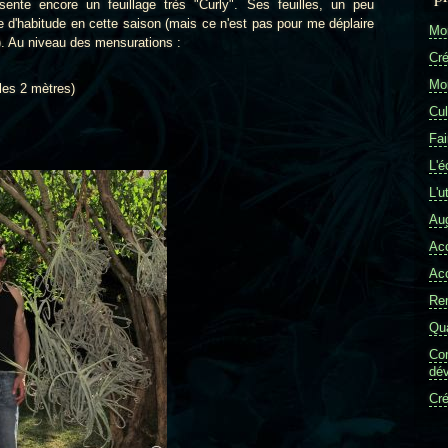
ente encore un feuillage très "Curly". Ses feuilles, un peu
 d'habitude en cette saison (mais ce n'est pas pour me déplaire
Mon
). Au niveau des mensurations :
Cré
Mon
 les 2 mètres)
Cul
Fai
L'é
L'u
Aug
Ac
Ac
Re
Qua
Com
dév
Cré