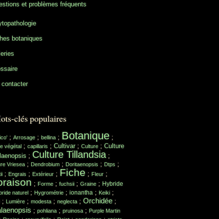
stions et problèmes fréquents
topathologie
hes botaniques
eries
ssaire
contacter
ots-clés populaires
Botanique
;
;
;
;
ico'
Arrosage
bellina
;
;
Cultivar
;
;
Culture
e végétal
capillaris
Culture
Culture Tillandsia
laenopsis
;
;
;
;
;
;
ure Vriesea
Dendrobium
Doritaenopsis
Dtps
Fiche
;
;
;
;
;
ii
Engrais
Extérieur
Fleur
oraison
;
;
;
;
Hybride
Forme
fuchsii
Graine
;
;
;
;
ionantha
ride naturel
Hygrométrie
Keiki
Orchidée
;
;
;
;
;
Lumière
modesta
neglecta
laenopsis
;
;
;
pohliana
pruinosa
Purple Martin