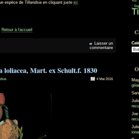
'KS'
ique espèce de
Tillandsia
en cliquant juste
ici
.
;
Sup
Ti
Retour à l'accueil
C
Cat
Laisser un
commentaire
a loliacea, Mart. ex Schult.f. 1830
O
ndsia
4 Mai 2016
May
géan
San
Juli
recu
Joe
recu
Juli
ion