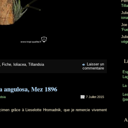
Perr
Till
Juli
ion
Joe
‘Fu
Juli
végé
L
Laisser un
,
Fiche
,
loliacea
,
Tillandsia
commentaire
Es
Lag
La 
ia angulosa, Mez 1896
Les
ndsia
7 Juillet 2015
(pa
en grâce à Lieselotte Hromadnik, que je remercie vivement
Ar