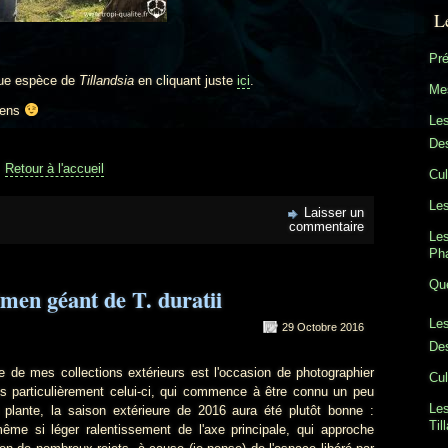
L
Pré
ique espèce de
Tillandsia
en cliquant juste
ici
.
Mes
imens
Le
Des
Retour à l'accueil
Cul
Les
Laisser un
commentaire
Les
Ph
Que
men géant de T. duratii
Les
29 Octobre 2016
Des
 collections extérieurs est l'occasion de photographier
Cul
 particulièrement celui-ci, qui commence à être connu un peu
Les
plante, la saison extérieure de 2016 aura été plutôt bonne :
Til
ême si léger ralentissement de l'axe principale, qui approche