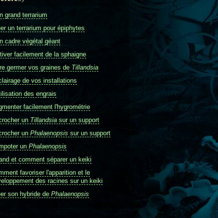
 grand terrarium
er un terrarium pour épiphytes
 cadre végétal géant
tiver facilement de la sphaigne
re germer vos graines de
Tillandsia
clairage de vos installations
tilisation des engrais
menter facilement l'hygrométrie
crocher un
Tillandsia
sur un support
crocher un
Phalaenopsis
sur un support
mpoter un
Phalaenopsis
nd et comment séparer un keiki
ment favoriser l'apparition et le
eloppement des racines sur un keiki
er son hybride de
Phalaenopsis