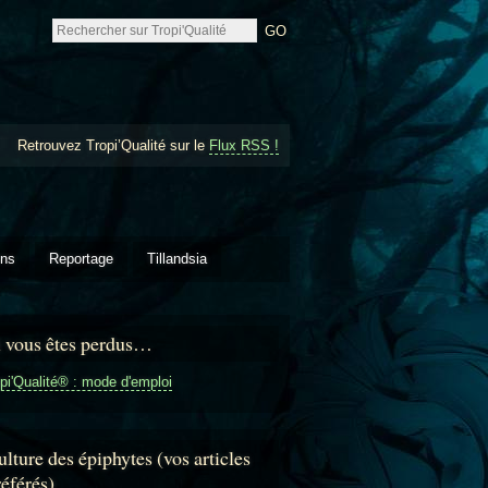
Retrouvez Tropi’Qualité sur le
Flux RSS !
ons
Reportage
Tillandsia
i vous êtes perdus…
pi'Qualité® : mode d'emploi
lture des épiphytes (vos articles
référés)