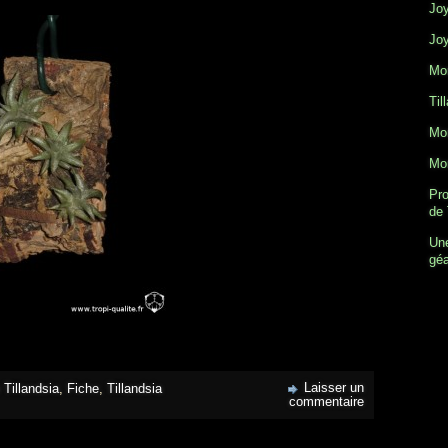
Joy
Joy
Mon
Til
Mon
Mon
Pro
de 
Une
gé
Laisser un
 Tillandsia
,
Fiche
,
Tillandsia
commentaire