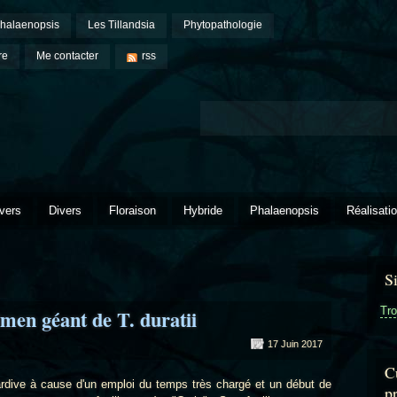
halaenopsis
Les Tillandsia
Phytopathologie
re
Me contacter
rss
vers
Divers
Floraison
Hybride
Phalaenopsis
Réalisati
S
Tro
men géant de T. duratii
17 Juin 2017
Cu
ve à cause d'un emploi du temps très chargé et un début de
p