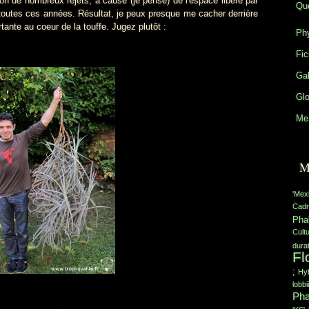
ion de nombreux rejets, à cause (je pense) de l'espace libéré par
Que
 toutes ces années. Résultat, je peux presque me cacher derrière
rtante au coeur de la touffe. Jugez plutôt :
Phy
Fic
Gal
Glo
Me 
M
'Mex
Cadr
Pha
Cult
durat
Fl
;
Hyb
lobbii
Pha