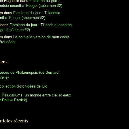
in Huguette
dans
Floraison du jour :
andsia ionantha ‘Fuego’ (spécimen #2)
en
dans
Floraison du jour : Tillandsia
antha ‘Fuego’ (spécimen #2)
dans
Floraison du jour : Tillandsia ionantha
ego’ (spécimen #2)
en
dans
La nouvelle version de mon cadre
tal géant
iens
pèces de Phalaenopsis (de Bernard
relle)
collection d'orchidées de Clo
 Paludariums, un monde entre ciel et eaux
r Phill & Patrick)
ticles récents