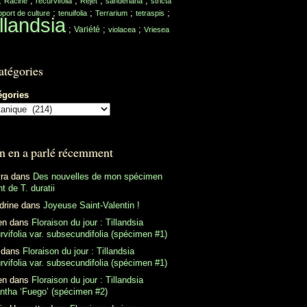
;
;
;
;
;
Racine
recurvifolia
Rejet
sanderiana
stricta
;
;
;
;
port de culture
tenuifolia
Terrarium
tetraspis
llandsia
;
;
;
Variété
violacea
Vriesea
atégories
égories
n en a parlé récemment
ra
dans
Des nouvelles de mon spécimen
t de T. duratii
drine
dans
Joyeuse Saint-Valentin !
en
dans
Floraison du jour : Tillandsia
rvifolia var. subsecundifolia (spécimen #1)
dans
Floraison du jour : Tillandsia
rvifolia var. subsecundifolia (spécimen #1)
en
dans
Floraison du jour : Tillandsia
antha ‘Fuego’ (spécimen #2)