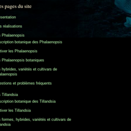
es pages du site
sentation
 réalisations
s Phalaenopsis
cription botanique des Phalaenopsis
tiver les Phalaenopsis
 Phalaenopsis botaniques
 hybrides, variétés et cultivars de
alaenopsis
stions et problèmes fréquents
 Tillandsia
cription botanique des Tillandsia
tiver les Tillandsia
 formes, hybrides, variétés et cultivars de
landsia