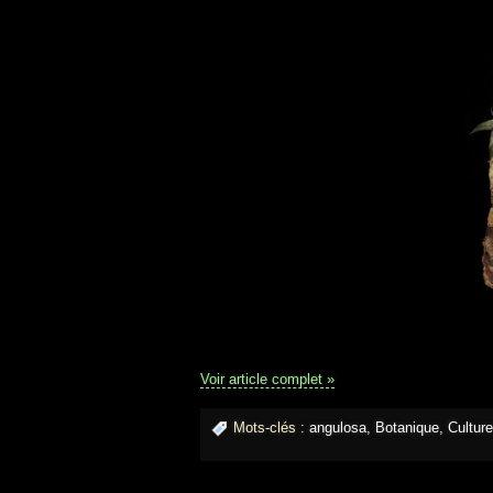
Voir article complet »
Mots-clés :
angulosa
,
Botanique
,
Culture