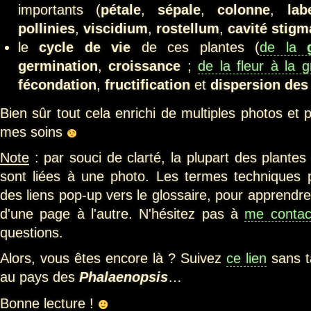
importants (
pétale
,
sépale
,
colonne
,
lab
pollinies
,
viscidium
,
rostellum
,
cavité stigm
le
cycle de vie
de ces plantes (
de la
germination
,
croissance
;
de la fleur à la g
fécondation
,
fructification
et
dispersion des
Bien sûr tout cela enrichi de multiples photos et 
mes soins
Note
: par souci de clarté, la plupart des plantes
sont liées à une photo. Les termes techniques 
des liens pop-up vers le glossaire, pour apprendr
d'une page à l'autre. N'hésitez pas à
me contac
questions.
Alors, vous êtes encore là ? Suivez
ce lien
sans t
au pays des
Phalaenopsis
…
Bonne lecture !