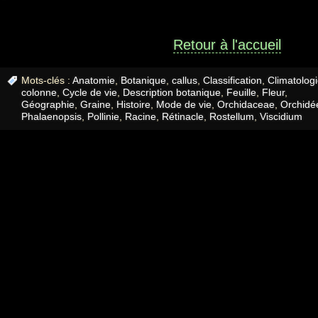
Retour à l'accueil
Mots-clés :
Anatomie
,
Botanique
,
callus
,
Classification
,
Climatolog
colonne
,
Cycle de vie
,
Description botanique
,
Feuille
,
Fleur
,
Géographie
,
Graine
,
Histoire
,
Mode de vie
,
Orchidaceae
,
Orchidé
Phalaenopsis
,
Pollinie
,
Racine
,
Rétinacle
,
Rostellum
,
Viscidium