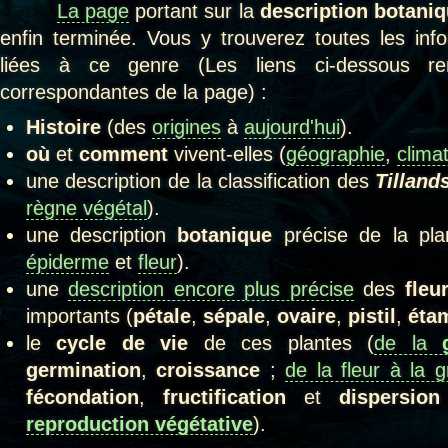
La page
portant sur la
description botani
enfin terminée. Vous y trouverez toutes les in
liées à ce genre (Les liens ci-dessous ren
correspondantes de la page) :
Histoire
(des
origines
à
aujourd'hui
).
où
et
comment
vivent-elles (
géographie
,
clima
une description de la classification des
Tilland
règne végétal
).
une description
botanique
précise de la pla
épiderme
et
fleur
).
une
description encore plus précise
des
fleu
importants (
pétale
,
sépale
,
ovaire
,
pistil
,
éta
le
cycle de vie
de ces plantes (
de la
germination
,
croissance
;
de la fleur à la g
fécondation
,
fructification
et
dispersio
reproduction végétative
).