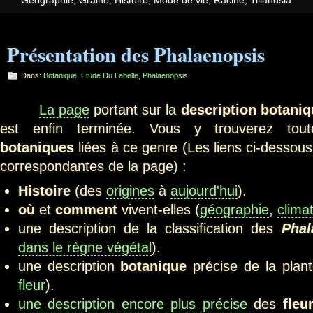
Géographie
,
Graine
,
Histoire
,
Mode de vie
,
Racine
,
Tillandsia
Présentation des Phalaenopsis
Dans:
Botanique
,
Etude Du Labelle
,
Phalaenopsis
La page
portant sur la
description botani
est enfin terminée. Vous y trouverez toute
botaniques
liées à ce genre (Les liens ci-dessous
correspondantes de la page) :
Histoire
(des
origines
à
aujourd'hui
).
où
et
comment
vivent-elles (
géographie
,
clima
une description de la classification des
Pha
dans le règne végétal
).
une description
botanique
précise de la plant
fleur
).
une description encore plus précise
des
fleu