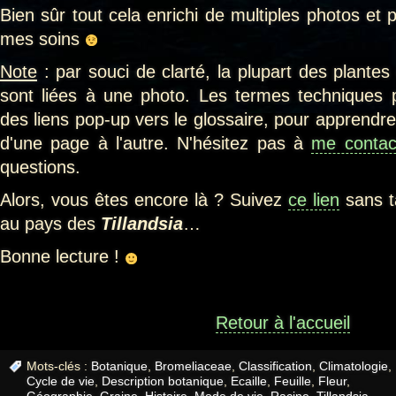
Bien sûr tout cela enrichi de multiples photos et 
mes soins
Note
: par souci de clarté, la plupart des plantes
sont liées à une photo. Les termes techniques 
des liens pop-up vers le glossaire, pour apprendr
d'une page à l'autre. N'hésitez pas à
me contac
questions.
Alors, vous êtes encore là ? Suivez
ce lien
sans t
au pays des
Tillandsia
…
Bonne lecture !
Retour à l'accueil
Mots-clés :
Botanique
,
Bromeliaceae
,
Classification
,
Climatologie
,
Cycle de vie
,
Description botanique
,
Ecaille
,
Feuille
,
Fleur
,