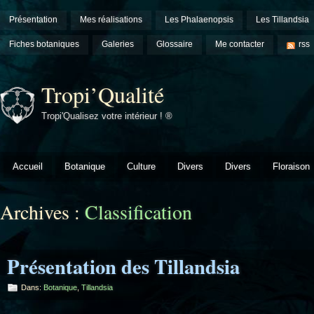
Présentation
Mes réalisations
Les Phalaenopsis
Les Tillandsia
Fiches botaniques
Galeries
Glossaire
Me contacter
rss
Tropi’Qualité
Tropi'Qualisez votre intérieur ! ®
Accueil
Botanique
Culture
Divers
Divers
Floraison
Archives :
Classification
Présentation des Tillandsia
Dans:
Botanique
,
Tillandsia