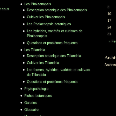
Les Phalaenopsis
3
t eaux
Description botanique des Phalaenopsis
10
Cultiver les Phalaenopsis
17
Les Phalaenopsis botaniques
24
Les hybrides, variétés et cultivars de
31
Phalaenopsis
« Fé
Questions et problèmes fréquents
Les Tillandsia
Description botanique des Tillandsia
Archi
Cultiver les Tillandsia
Archiv
Les formes, hybrides, variétés et cultivars
de Tillandsia
Questions et problèmes fréquents
Phytopathologie
Fiches botaniques
Galeries
Glossaire