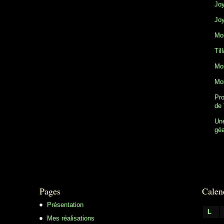
Joy
Joy
Mon
Til
Mon
Mon
Pro
de 
Une
gé
Pages
Calen
Présentation
L
Mes réalisations