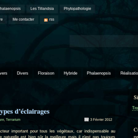
halaenopsis
Les Tillandsia
Phytopathologie
re
Me contacter
rss
vers
Divers
Floraison
Hybride
Phalaenopsis
Réalisati
S
Tro
types d’éclairages
ure
,
Terrarium
3 Février 2012
Cu
important pour tous les végétaux, car indispensable au
p
e naturelle est bien sûr la meilleure mais il n'est pas toujours