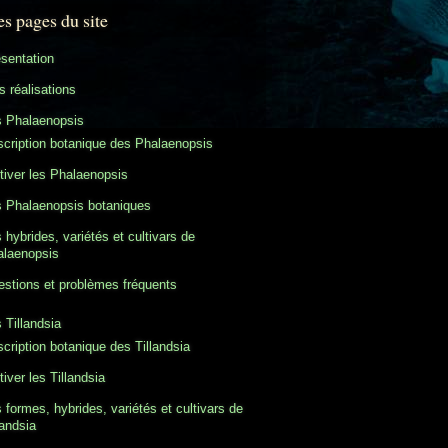
es pages du site
sentation
 réalisations
s Phalaenopsis
cription botanique des Phalaenopsis
tiver les Phalaenopsis
 Phalaenopsis botaniques
 hybrides, variétés et cultivars de
alaenopsis
stions et problèmes fréquents
 Tillandsia
cription botanique des Tillandsia
tiver les Tillandsia
 formes, hybrides, variétés et cultivars de
landsia