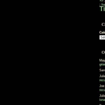
'KS'
;
Sup
Ti
C
Cat
O
May
géan
San
Juli
recu
Joe
recu
Juli
ion