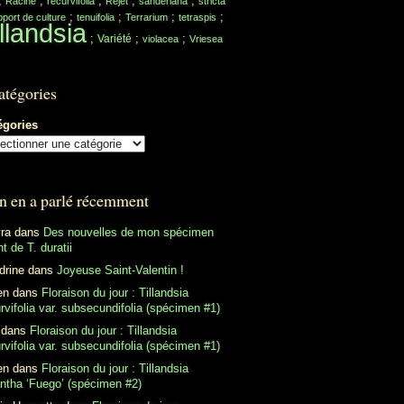
;
;
;
;
;
Racine
recurvifolia
Rejet
sanderiana
stricta
;
;
;
;
port de culture
tenuifolia
Terrarium
tetraspis
llandsia
;
;
;
Variété
violacea
Vriesea
atégories
égories
n en a parlé récemment
ra
dans
Des nouvelles de mon spécimen
t de T. duratii
drine
dans
Joyeuse Saint-Valentin !
en
dans
Floraison du jour : Tillandsia
rvifolia var. subsecundifolia (spécimen #1)
dans
Floraison du jour : Tillandsia
rvifolia var. subsecundifolia (spécimen #1)
en
dans
Floraison du jour : Tillandsia
antha ‘Fuego’ (spécimen #2)