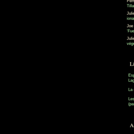
Perr
Till
Juli
ion
Joe
‘Fu
Juli
végé
L
Es
Lag
La 
Les
(pa
Ar