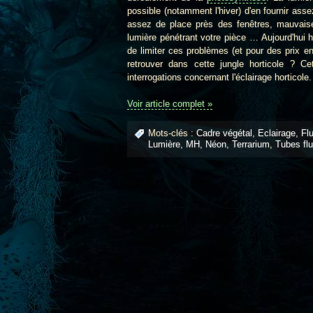
possible (notamment l'hiver) d'en fournir ass
assez de place près des fenêtres, mauvaise 
lumière pénétrant votre pièce … Aujourd'hui
de limiter ces problèmes (et pour des prix 
retrouver dans cette jungle horticole ? Ce
interrogations concernant l'éclairage horticole.
Voir article complet »
Mots-clés :
Cadre végétal
,
Eclairage
,
Fl
Lumière
,
MH
,
Néon
,
Terrarium
,
Tubes fl