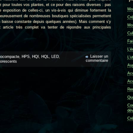
ez pour toutes vos plantes, et ce pour des raisons diverses : pas
Mon
exposition de celles-ci, un vis-à-vis qui diminue fortement la
 heureusement de nombreuses boutiques spécialisées permettent
Cré
en baisse constante depuis quelques années). Mais comment s'y
Mon
t article très complet va tenter de répondre aux principales
Cul
Fai
L'é
Laisser un
uocompacte
,
HPS
,
HQI
,
HQL
,
LED
,
L'u
commentaire
uorescents
Aug
Ac
Ac
Re
Qua
Com
dév
Cré