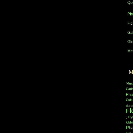
Que
Phy
Fic
Gal
Glo
Me 
M
'Mex
Cadr
Pha
Cult
durat
Fl
;
Hyb
lobbii
Pha