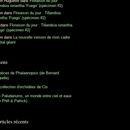
in Huguette
dans
Floraison du jour :
andsia ionantha ‘Fuego’ (spécimen #2)
en
dans
Floraison du jour : Tillandsia
antha ‘Fuego’ (spécimen #2)
dans
Floraison du jour : Tillandsia ionantha
ego’ (spécimen #2)
en
dans
La nouvelle version de mon cadre
tal géant
iens
pèces de Phalaenopsis (de Bernard
relle)
collection d'orchidées de Clo
 Paludariums, un monde entre ciel et eaux
r Phill & Patrick)
ticles récents