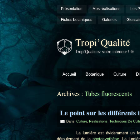
Présentation
Mes réalisations
Les P
Fiches botaniques
Galeries
Glossai
Tropi’Qualité
Tropi'Qualisez votre intérieur ! ®
Accueil
Botanique
Culture
Di
Archives :
Tubes fluorescents
Le point sur les différents 
Dans:
Culture
,
Réalisations
,
Techniques De Cult
La lumière est évidemment un facteur 
déroulement de la
photosynthèse
. La lumièr