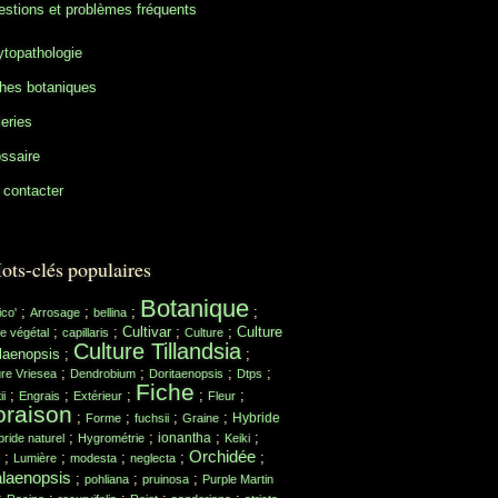
stions et problèmes fréquents
topathologie
hes botaniques
eries
ssaire
contacter
ots-clés populaires
Botanique
;
;
;
;
ico'
Arrosage
bellina
;
;
Cultivar
;
;
Culture
e végétal
capillaris
Culture
Culture Tillandsia
laenopsis
;
;
;
;
;
;
ure Vriesea
Dendrobium
Doritaenopsis
Dtps
Fiche
;
;
;
;
;
ii
Engrais
Extérieur
Fleur
oraison
;
;
;
;
Hybride
Forme
fuchsii
Graine
;
;
;
;
ionantha
ride naturel
Hygrométrie
Keiki
Orchidée
;
;
;
;
;
Lumière
modesta
neglecta
laenopsis
;
;
;
pohliana
pruinosa
Purple Martin