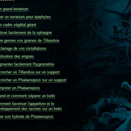
 grand terrarium
er un terrarium pour épiphytes
 cadre végétal géant
tiver facilement de la sphaigne
re germer vos graines de
Tillandsia
clairage de vos installations
tilisation des engrais
menter facilement l'hygrométrie
crocher un
Tillandsia
sur un support
crocher un
Phalaenopsis
sur un support
mpoter un
Phalaenopsis
nd et comment séparer un keiki
ment favoriser l'apparition et le
eloppement des racines sur un keiki
er son hybride de
Phalaenopsis