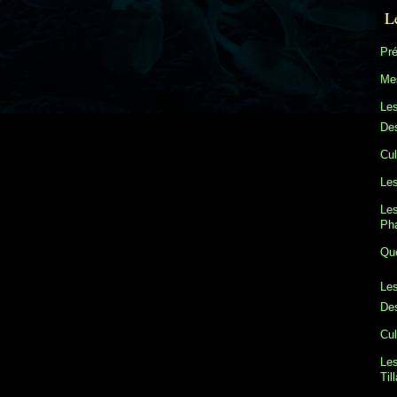
L
Pré
Mes
Le
Des
Cul
Les
Les
Ph
Que
Les
Des
Cul
Les
Til