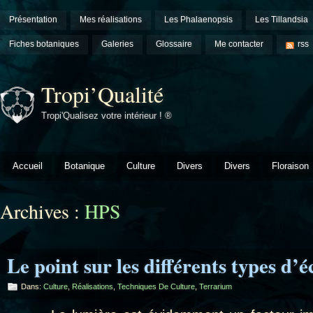
Présentation
Mes réalisations
Les Phalaenopsis
Les Tillandsia
Fiches botaniques
Galeries
Glossaire
Me contacter
rss
Tropi’Qualité
Tropi'Qualisez votre intérieur ! ®
Accueil
Botanique
Culture
Divers
Divers
Floraison
Archives :
HPS
Le point sur les différents types d’é
Dans:
Culture
,
Réalisations
,
Techniques De Culture
,
Terrarium