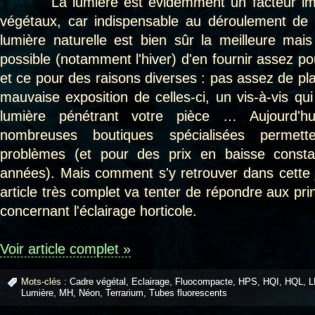
La lumière est évidemment un facteur impor
végétaux, car indispensable au déroulement de
lumière naturelle est bien sûr la meilleure mais 
possible (notamment l'hiver) d'en fournir assez po
et ce pour des raisons diverses : pas assez de pl
mauvaise exposition de celles-ci, un vis-à-vis qu
lumière pénétrant votre pièce … Aujourd'h
nombreuses boutiques spécialisées permett
problèmes (et pour des prix en baisse consta
années). Mais comment s'y retrouver dans cette j
article très complet va tenter de répondre aux prin
concernant l'éclairage horticole.
Voir article complet »
Mots-clés :
Cadre végétal
,
Eclairage
,
Fluocompacte
,
HPS
,
HQI
,
HQL
,
L
Lumière
,
MH
,
Néon
,
Terrarium
,
Tubes fluorescents