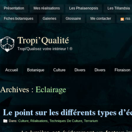
Présentation
Mes réalisations
Les Phalaenopsis
Les Tillandsia
Fiches botaniques
Galeries
Glossaire
Me contacter
rss
Tropi’Qualité
Tropi'Qualisez votre intérieur ! ®
Accueil
Botanique
Culture
Divers
Divers
Floraison
Archives :
Eclairage
Le point sur les différents types d’é
Dans:
Culture
,
Réalisations
,
Techniques De Culture
,
Terrarium