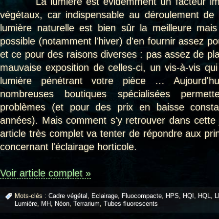
La lumière est évidemment un facteur impor
végétaux, car indispensable au déroulement de
lumière naturelle est bien sûr la meilleure mais 
possible (notamment l'hiver) d'en fournir assez po
et ce pour des raisons diverses : pas assez de pl
mauvaise exposition de celles-ci, un vis-à-vis qu
lumière pénétrant votre pièce … Aujourd'h
nombreuses boutiques spécialisées permett
problèmes (et pour des prix en baisse consta
années). Mais comment s'y retrouver dans cette j
article très complet va tenter de répondre aux prin
concernant l'éclairage horticole.
Voir article complet »
Mots-clés :
Cadre végétal
,
Eclairage
,
Fluocompacte
,
HPS
,
HQI
,
HQL
,
L
Lumière
,
MH
,
Néon
,
Terrarium
,
Tubes fluorescents