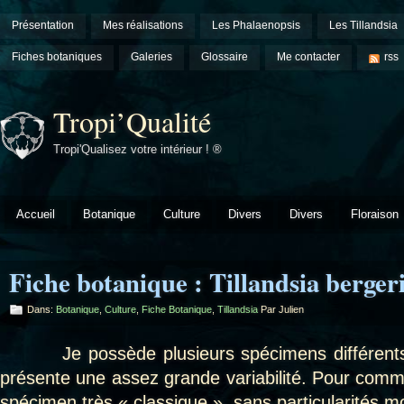
Présentation
Mes réalisations
Les Phalaenopsis
Les Tillandsia
Fiches botaniques
Galeries
Glossaire
Me contacter
rss
Tropi’Qualité
Tropi'Qualisez votre intérieur ! ®
Accueil
Botanique
Culture
Divers
Divers
Floraison
Fiche botanique : Tillandsia berger
Dans:
Botanique
,
Culture
,
Fiche Botanique
,
Tillandsia
Par Julien
Je possède plusieurs spécimens différents 
présente une assez grande variabilité. Pour comm
spécimen très « classique », sans particularités m