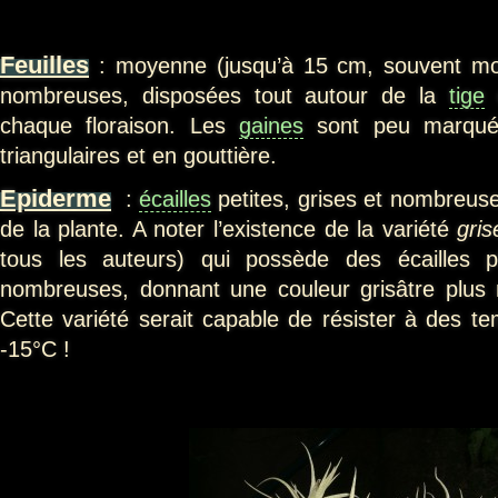
Feuilles
: moyenne (jusqu’à 15 cm, souvent moi
nombreuses, disposées tout autour de la
tige
q
chaque floraison. Les
gaines
sont peu marqu
triangulaires et en gouttière.
Epiderme
:
écailles
petites, grises et nombreuse
de la plante. A noter l’existence de la variété
gris
tous les auteurs) qui possède des écailles p
nombreuses, donnant une couleur grisâtre plus 
Cette variété serait capable de résister à des te
-15°C !