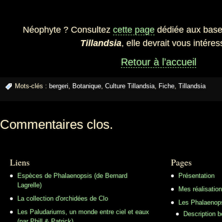
Néophyte ? Consultez
cette page
dédiée aux bases
Tillandsia
, elle devrait vous intéres
Retour à l’accueil
Mots-clés :
bergeri
,
Botanique
,
Culture Tillandsia
,
Fiche
,
Tillandsia
Commentaires clos.
Liens
Pages
Espèces de Phalaenopsis (de Bernard
Présentation
Lagrelle)
Mes réalisatio
La collection d'orchidées de Clo
Les Phalaenop
Les Paludariums, un monde entre ciel et eaux
Description 
(par Phill & Patrick)