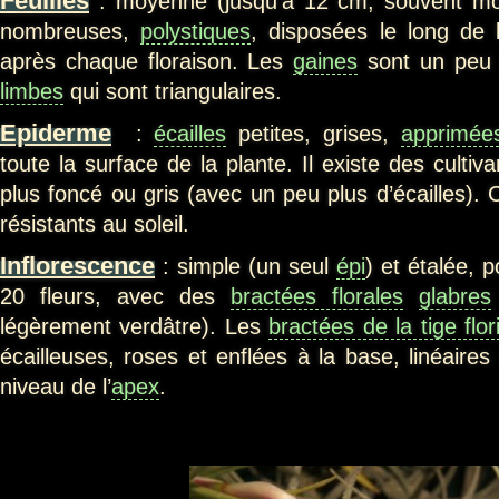
Feuilles
: moyenne (jusqu’à 12 cm, souvent moi
nombreuses,
polystiques
, disposées le long de
après chaque floraison. Les
gaines
sont un peu 
limbes
qui sont triangulaires.
Epiderme
:
écailles
petites, grises,
apprimée
toute la surface de la plante. Il existe des culti
plus foncé ou gris (avec un peu plus d’écailles). C
résistants au soleil.
Inflorescence
: simple (un seul
épi
) et étalée, 
20 fleurs, avec des
bractées florales
glabres
légèrement verdâtre). Les
bractées de la tige flor
écailleuses, roses et enflées à la base, linéaire
niveau de l’
apex
.