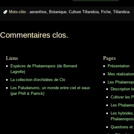
Mots-clés :
aeranthos
,
Botanique
,
Culture Tillandsia
,
Fiche
,
Tillandsia
Commentaires clos.
Liens
Pages
Espèces de Phalaenopsis (de Bernard
Présentation
Lagrelle)
Mes réalisatio
La collection d'orchidées de Clo
Les Phalaenop
Les Paludariums, un monde entre ciel et eaux
Description 
(par Phill & Patrick)
Cultiver les 
Les Phalaeno
Les hybrides,
Phalaenopsis
Questions et