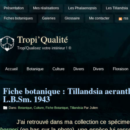
Présentation
Mes réalisations
Les Phalaenopsis
Les Tillandsia
Fiches botaniques
Galeries
Glossaire
Me contacter
rss
Tropi’Qualité
Tropi'Qualisez votre intérieur ! ®
Accueil
Botanique
Culture
Divers
Divers
Floraison
Fiche botanique : Tillandsia aeranth
L.B.Sm. 1943
Dans:
Botanique
,
Culture
,
Fiche Botanique
,
Tillandsia
Par Julien
J’ai retrouvé dans ma collection ce spécime
bergeri
(en bas sur la photo), une espèce lui res