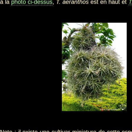
à la
photo ci-dessus
,
T. aeranthos
est en haut et
T
Note : il existe une cultivar miniature de cette