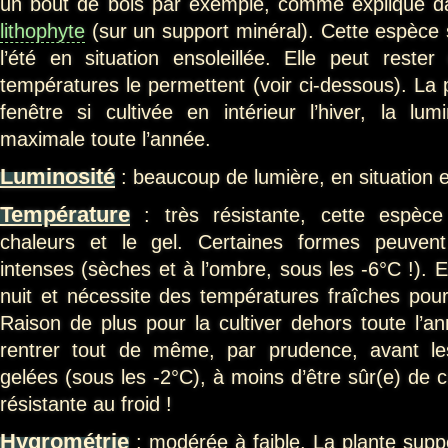
un bout de bois par exemple, comme expliqué 
lithophyte
(sur un support minéral). Cette espèce se
l’été en situation ensoleillée. Elle peut rester 
températures le permettent (voir ci-dessous). La 
fenêtre si cultivée en intérieur l’hiver, la lum
maximale toute l’année.
Luminosité
: beaucoup de lumière, en situation en
Température
: très résistante, cette espèce
chaleurs et le gel. Certaines formes peuvent
intenses (sèches et à l’ombre, sous les -6°C !). El
nuit et nécessite des températures fraîches pour 
Raison de plus pour la cultiver dehors toute l’a
rentrer tout de même, par prudence, avant le
gelées (sous les -2°C), à moins d’être sûr(e) de c
résistante au froid !
Hygrométrie
: modérée à faible. La plante supp