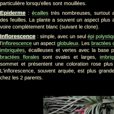
particulière lorsqu'elles sont mouillées.
Epiderme
:
écailles
très nombreuses, surtout 
des feuilles. La plante a souvent un aspect plus
voire complètement blanc (suivant le clone).
Inflorescence
: simple, avec un seul
épi
polystiq
l'
inflorescence
un aspect
globuleux
. Les
bractées d
imbriquées
, écailleuses et vertes avec la base p
bractées florales
sont ovales et larges,
imbri
sommet et présentent une coloration rose plu
L'inflorescence, souvent arquée, est plus gran
chez les 2 parents.