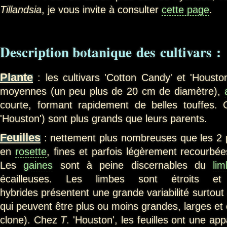
Tillandsia
, je vous invite à consulter
cette page
.
Description botanique des cultivars :
Plante
: les cultivars 'Cotton Candy' et 'Houst
moyennes (un peu plus de 20 cm de diamètre),
courte, formant rapidement de belles touffes. C
'Houston') sont plus grands que leurs parents.
Feuilles
: nettement plus nombreuses que les 2 p
en
rosette
, fines et parfois légèrement recourbé
Les
gaines
sont à peine discernables du
li
écailleuses. Les limbes sont étroits et 
hybrides présentent une grande variabilité surtout 
qui peuvent être plus ou moins grandes, larges et é
clone). Chez
T
. 'Houston', les feuilles ont une ap