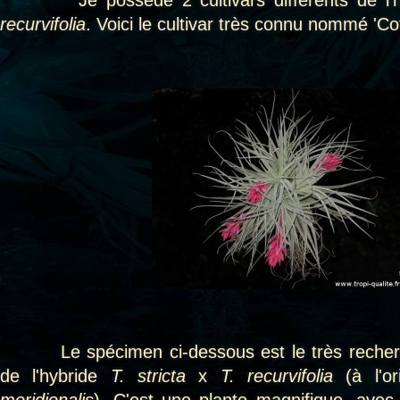
Je possède 2 cultivars différents de l'h
recurvifolia
. Voici le cultivar très connu nommé 'Co
Le spécimen ci-dessous est le très recherché
de l'hybride
T. stricta
x
T.
recurvifolia
(à l'o
meridionalis
). C'est une plante magnifique, avec 