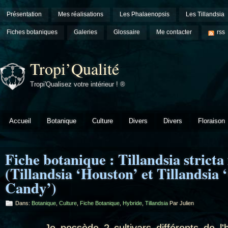
Présentation
Mes réalisations
Les Phalaenopsis
Les Tillandsia
Fiches botaniques
Galeries
Glossaire
Me contacter
rss
Tropi’Qualité
Tropi'Qualisez votre intérieur ! ®
Accueil
Botanique
Culture
Divers
Divers
Floraison
Fiche botanique : Tillandsia stricta 
(Tillandsia ‘Houston’ et Tillandsia 
Candy’)
Dans:
Botanique
,
Culture
,
Fiche Botanique
,
Hybride
,
Tillandsia
Par Julien