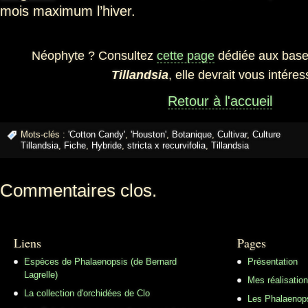
mois maximum l’hiver.
Néophyte ? Consultez
cette page
dédiée aux bases
Tillandsia
, elle devrait vous intéres
Retour à l'accueil
Mots-clés :
'Cotton Candy'
,
'Houston'
,
Botanique
,
Cultivar
,
Culture
Tillandsia
,
Fiche
,
Hybride
,
stricta x recurvifolia
,
Tillandsia
Commentaires clos.
Liens
Pages
Espèces de Phalaenopsis (de Bernard
Présentation
Lagrelle)
Mes réalisatio
La collection d'orchidées de Clo
Les Phalaenop