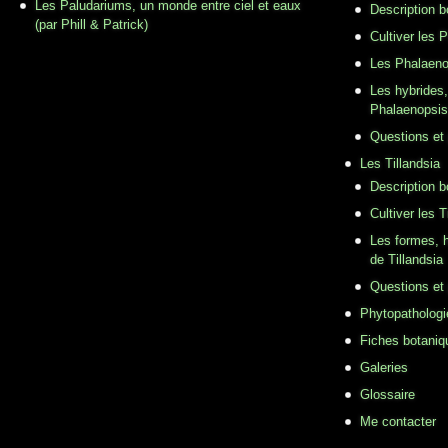
Les Paludariums, un monde entre ciel et eaux
Description 
(par Phill & Patrick)
Cultiver les 
Les Phalaeno
Les hybrides,
Phalaenopsis
Questions et
Les Tillandsia
Description b
Cultiver les T
Les formes, h
de Tillandsia
Questions et
Phytopathologi
Fiches botaniq
Galeries
Glossaire
Me contacter