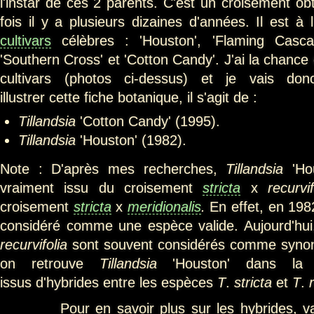
l'instar de ces 2 parents. C'est un croisement ob
fois il y a plusieurs dizaines d'années. Il est à
cultivars
célèbres : 'Houston', 'Flaming Cascad
'Southern Cross' et 'Cotton Candy'. J'ai la chanc
cultivars (photos ci-dessus) et je vais do
illustrer cette fiche botanique, il s'agit de :
Tillandsia
'Cotton Candy' (1995).
Tillandsia
'Houston' (1982).
Note : D'après mes recherches,
Tillandsia
'Hou
vraiment issu du croisement
stricta
x
recurvif
croisement
stricta
x
meridionalis
.
En effet, en 19
considéré comme une espèce valide. Aujourd'hu
recurvifolia
sont souvent considérés comme synon
on retrouve
Tillandsia
'Houston' dans la l
issus d'hybrides entre les espèces
T
.
stricta
et
T
.
Pour en savoir plus sur les hybrides, varié