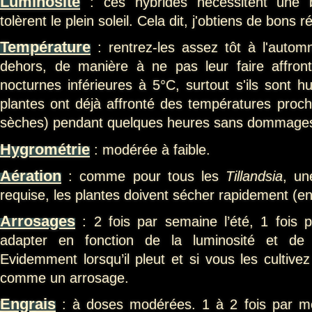
Luminosité
: ces hybrides nécessitent une b
tolèrent le plein soleil. Cela dit, j'obtiens de bons 
Température
: rentrez-les assez tôt à l'automn
dehors, de manière à ne pas leur faire affron
nocturnes inférieures à 5°C, surtout s'ils sont h
plantes ont déjà affronté des températures proche
sèches) pendant quelques heures sans dommage
Hygrométrie
: modérée à faible.
Aération
: comme pour tous les
Tillandsia
, un
requise, les plantes doivent sécher rapidement (e
Arrosages
: 2 fois par semaine l’été, 1 fois p
adapter en fonction de la luminosité et de l
Evidemment lorsqu’il pleut et si vous les cultive
comme un arrosage.
Engrais
: à doses modérées. 1 à 2 fois par moi