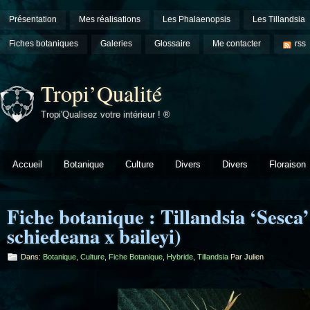
Présentation
Mes réalisations
Les Phalaenopsis
Les Tillandsia
Fiches botaniques
Galeries
Glossaire
Me contacter
rss
Tropi’Qualité
Tropi'Qualisez votre intérieur ! ®
Accueil
Botanique
Culture
Divers
Divers
Floraison
Fiche botanique : Tillandsia ‘Sesca’
schiedeana x baileyi)
Dans:
Botanique
,
Culture
,
Fiche Botanique
,
Hybride
,
Tillandsia
Par Julien