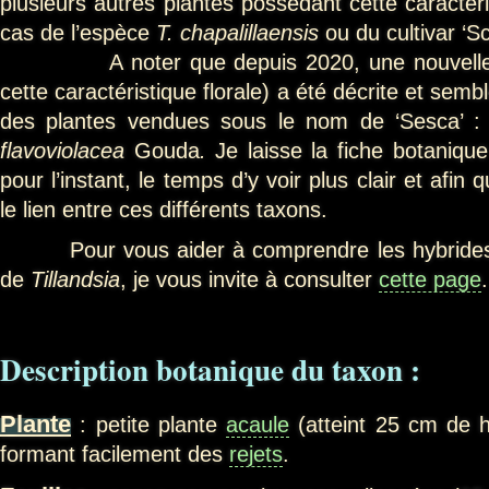
plusieurs autres plantes possédant cette caractéris
cas de l’espèce
T. chapalillaensis
ou du cultivar ‘S
A noter que depuis 2020, une nouvelles 
cette caractéristique florale) a été décrite et semb
des plantes vendues sous le nom de ‘Sesca’ : 
flavoviolacea
Gouda
.
Je laisse la fiche botaniqu
pour l’instant, le temps d’y voir plus clair et afin 
le lien entre ces différents taxons.
Pour vous aider à comprendre les hybrides, v
de
Tillandsia
, je vous invite à consulter
cette page
.
Description botanique du taxon :
Plante
: petite plante
acaule
(atteint 25 cm de ha
formant facilement des
rejets
.