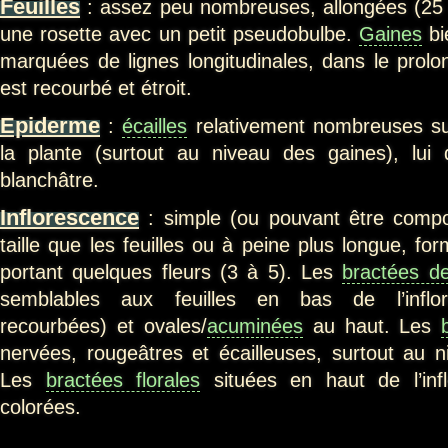
Feuilles
: assez peu nombreuses, allongées (25 
une rosette avec un petit pseudobulbe.
Gaines
bi
marquées de lignes longitudinales, dans le pro
est recourbé et étroit.
Epiderme
:
écailles
relativement nombreuses sur
la plante (surtout au niveau des gaines), lui
blanchâtre.
Inflorescence
: simple (ou pouvant être comp
taille que les feuilles ou à peine plus longue, f
portant quelques fleurs (3 à 5). Les
bractées de 
semblables aux feuilles en bas de l’inflor
recourbées) et ovales/
acuminées
au haut. Les
nervées, rougeâtres et écailleuses, surtout au n
Les
bractées florales
situées en haut de l’inf
colorées.