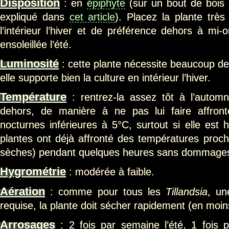
Disposition
: en
épiphyte
(sur un bout de bois
expliqué dans
cet article
). Placez la plante très
l’intérieur l’hiver et de préférence dehors à mi-
ensoleillée l’été.
Luminosité
: cette plante nécessite beaucoup de
elle supporte bien la culture en intérieur l’hiver.
Température
: rentrez-la assez tôt à l’automn
dehors, de manière à ne pas lui faire affron
nocturnes inférieures à 5°C, surtout si elle est 
plantes ont déjà affronté des températures proche
sèches) pendant quelques heures sans dommage
Hygrométrie
: modérée à faible.
Aération
: comme pour tous les
Tillandsia
, un
requise, la plante doit sécher rapidement (en moin
Arrosages
: 2 fois par semaine l’été, 1 fois p