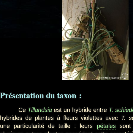
Présentation du taxon
:
Ce
Tillandsia
est un hybride entre
T. schie
hybrides de plantes à fleurs violettes avec
T. s
une particularité de taille : leurs
pétales
sont b