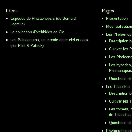
Liens
Pages
Espèces de Phalaenopsis (de Bernard
Présentation
Lagrelle)
Mes réalisatio
La collection d'orchidées de Clo
Les Phalaenop
Les Paludariums, un monde entre ciel et eaux
Description 
(par Phill & Patrick)
Cultiver les 
Les Phalaeno
Les hybrides,
Phalaenopsis
Questions et
Les Tillandsia
Description b
Cultiver les T
Les formes, h
de Tillandsia
Questions et
Phytopathologi