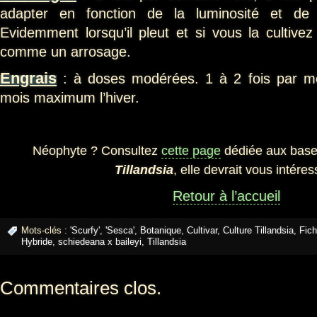
adapter en fonction de la luminosité et de l
Evidemment lorsqu’il pleut et si vous la cultive
comme un arrosage.
Engrais
: à doses modérées. 1 à 2 fois par moi
mois maximum l’hiver.
Néophyte ? Consultez
cette page
dédiée aux bases
Tillandsia
, elle devrait vous intéres
Retour à l’accueil
Mots-clés :
'Scurfy'
,
'Sesca'
,
Botanique
,
Cultivar
,
Culture Tillandsia
,
Fic
Hybride
,
schiedeana x baileyi
,
Tillandsia
Commentaires clos.