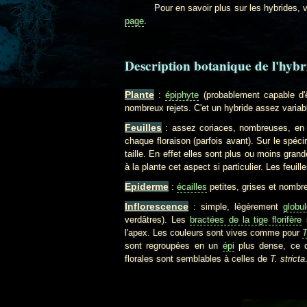
Pour en savoir plus sur les hybrides, var
page
.
Description botanique de l'hybr
Plante
:
épiphyte
(probablement capable d'
nombreux rejets. C'et un hybride assez variabl
Feuilles
: assez coriaces, nombreuses, en 
chaque floraison (parfois avant). Sur le spéci
taille. En effet elles sont plus ou moins gran
à la plante cet aspect si particulier. Les feu
Epiderme
:
écailles
petites, grises et nombre
Inflorescence
: simple, légèrement
globu
verdâtres). Les
bractées de la tige florifère
s
l'apex. Les couleurs sont vives comme pour
T
sont regroupées en un
épi
plus dense, ce q
florales sont semblables à celles de
T. stricta