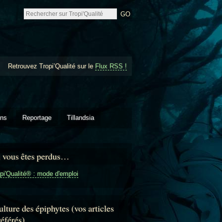
Retrouvez Tropi’Qualité sur le
Flux RSS !
ons
Reportage
Tillandsia
i vous êtes perdus…
pi'Qualité® : mode d'emploi
lture des épiphytes (vos articles
référés)