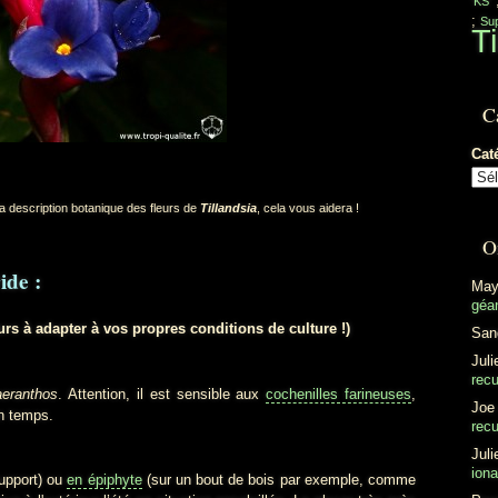
'KS'
;
Sup
Ti
C
Cat
a description botanique des fleurs de
Tillandsia
, cela vous aidera !
O
ide :
May
géan
rs à adapter à vos propres conditions de culture !)
San
Juli
recu
aeranthos
. Attention, il est sensible aux
cochenilles farineuses
,
Joe
en temps.
recu
Juli
ion
upport) ou
en épiphyte
(sur un bout de bois par exemple, comme