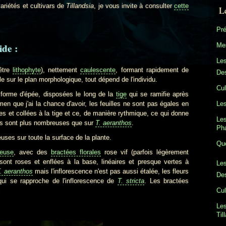
iétés et cultivars de
Tillandsia
, je vous invite à consulter
cette
L
Pré
ide :
Mes
Le
être
lithophyte
), nettement
caulescente
, formant rapidement de
Des
e sur le plan morphologique, tout dépend de l'individu.
Cul
forme d'épée, disposées le long de la
tige
qui se ramifie après
men que j'ai la chance d'avoir, les feuilles ne sont pas égales en
Les
des et collées à la tige et ce, de manière rythmique, ce qui donne
Les
illes sont plus nombreuses que sur
T. aeranthos
.
Ph
uses sur toute la surface de la plante.
Que
leuse
, avec des
bractées florales
rose vif (parfois légèrement
ont roses et enflées à la base, linéaires et presque vertes à
Les
. aeranthos
mais l'inflorescence n'est pas aussi étalée, les fleurs
Des
ui se rapproche de l'inflorescence de
T. stricta
. Les bractées
Cul
.
Les
Til