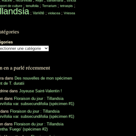
;
;
;
;
;
Racine
recurvifolia
Rejet
sanderiana
stricta
;
;
;
;
port de culture
tenuifolia
Terrarium
tetraspis
llandsia
;
;
;
Variété
violacea
Vriesea
atégories
égories
n en a parlé récemment
ra
dans
Des nouvelles de mon spécimen
t de T. duratii
drine
dans
Joyeuse Saint-Valentin !
en
dans
Floraison du jour : Tillandsia
rvifolia var. subsecundifolia (spécimen #1)
dans
Floraison du jour : Tillandsia
rvifolia var. subsecundifolia (spécimen #1)
en
dans
Floraison du jour : Tillandsia
antha ‘Fuego’ (spécimen #2)