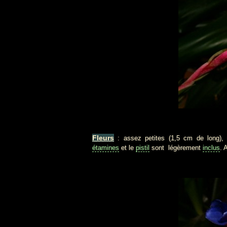
Fleurs
: assez petites (1,5 cm de long)
étamines
et le
pistil
sont légèrement
inclus
. 