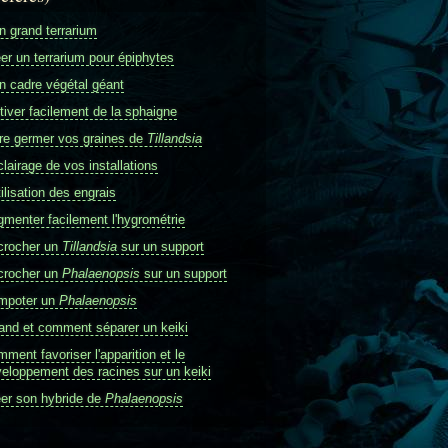
 grand terrarium
er un terrarium pour épiphytes
 cadre végétal géant
tiver facilement de la sphaigne
re germer vos graines de
Tillandsia
clairage de vos installations
tilisation des engrais
menter facilement l'hygrométrie
crocher un
Tillandsia
sur un support
crocher un
Phalaenopsis
sur un support
mpoter un
Phalaenopsis
nd et comment séparer un keiki
ment favoriser l'apparition et le
eloppement des racines sur un keiki
er son hybride de
Phalaenopsis