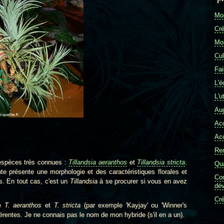
Mon
Cré
Mon
Cul
Fai
L'é
L'u
Aug
Ac
Ac
Re
 espèces très connues :
Tillandsia aeranthos
et
Tillandsia stricta
.
Qua
e présente une morphologie et des caractéristiques florales et
Com
s. En tout cas, c'est un
Tillandsia
à se procurer si vous en avez
dév
Cré
re
T. aeranthos
et
T. stricta
(par exemple 'Kayjay' ou 'Winner's
ifférentes. Je ne connais pas le nom de mon hybride (s'il en a un).