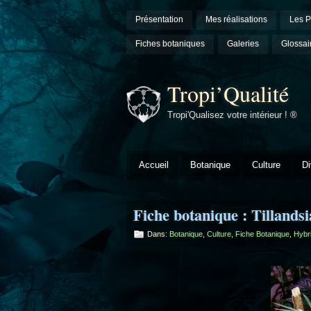
Présentation
Mes réalisations
Les P
Fiches botaniques
Galeries
Glossai
Tropi’Qualité
Tropi'Qualisez votre intérieur ! ®
Accueil
Botanique
Culture
Di
Fiche botanique : Tillandsi
Dans:
Botanique
,
Culture
,
Fiche Botanique
,
Hybr