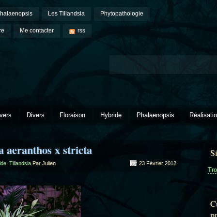
halaenopsis
Les Tillandsia
Phytopathologie
re
Me contacter
rss
vers
Divers
Floraison
Hybride
Phalaenopsis
Réalisati
a aeranthos x stricta
S
ide
,
Tillandsia
Par Julien
23 Février 2012
Tro
Cu
p