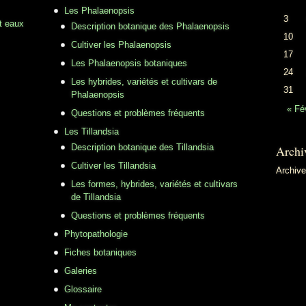
Les Phalaenopsis
3
t eaux
Description botanique des Phalaenopsis
10
Cultiver les Phalaenopsis
17
Les Phalaenopsis botaniques
24
Les hybrides, variétés et cultivars de
31
Phalaenopsis
« Fé
Questions et problèmes fréquents
Les Tillandsia
Description botanique des Tillandsia
Archi
Cultiver les Tillandsia
Archiv
Les formes, hybrides, variétés et cultivars
de Tillandsia
Questions et problèmes fréquents
Phytopathologie
Fiches botaniques
Galeries
Glossaire