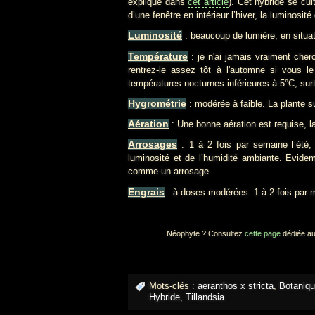
expliqué dans
cet article
). Cet hybride se cult
d’une fenêtre en intérieur l’hiver, la luminosi
Luminosité
: beaucoup de lumière, en situati
Température
: je n'ai jamais vraiment cher
rentrez-le assez tôt à l'automne si vous le
températures nocturnes inférieures à 5°C, surt
Hygrométrie
: modérée à faible. La plante s
Aération
: Une bonne aération est requise, l
Arrosages
: 1 à 2 fois par semaine l’été, 
luminosité et de l’humidité ambiante. Evidem
comme un arrosage.
Engrais
: à doses modérées. 1 à 2 fois par m
Néophyte ? Consultez
cette page
dédiée au
Mots-clés :
aeranthos x stricta
,
Botaniq
Hybride
,
Tillandsia