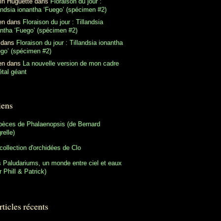
in Huguette
dans
Floraison du jour :
andsia ionantha ‘Fuego’ (spécimen #2)
en
dans
Floraison du jour : Tillandsia
antha ‘Fuego’ (spécimen #2)
dans
Floraison du jour : Tillandsia ionantha
ego’ (spécimen #2)
en
dans
La nouvelle version de mon cadre
tal géant
iens
pèces de Phalaenopsis (de Bernard
relle)
collection d'orchidées de Clo
 Paludariums, un monde entre ciel et eaux
r Phill & Patrick)
ticles récents