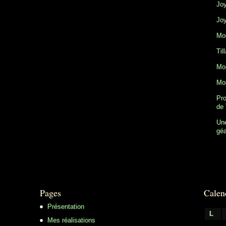
Joy
Joy
Mon
Til
Mon
Mon
Pro
de 
Une
gé
Pages
Calen
Présentation
L
Mes réalisations