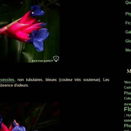
Que
Phy
Fic
Gal
Glo
Me 
M
,
sessiles
, non tubulaires, bleues (couleur très soutenue). Les
'Mex
Absence d'odeurs.
Cadr
Pha
Cult
durat
Fl
;
Hyb
lobbii
Pha