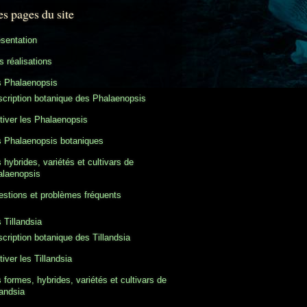
es pages du site
sentation
 réalisations
s Phalaenopsis
cription botanique des Phalaenopsis
tiver les Phalaenopsis
 Phalaenopsis botaniques
 hybrides, variétés et cultivars de
alaenopsis
stions et problèmes fréquents
 Tillandsia
cription botanique des Tillandsia
tiver les Tillandsia
 formes, hybrides, variétés et cultivars de
landsia