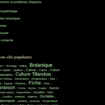
stions et problèmes fréquents
topathologie
hes botaniques
eries
ssaire
contacter
ots-clés populaires
Botanique
;
;
;
;
ico'
Arrosage
bellina
;
;
Cultivar
;
;
Culture
e végétal
capillaris
Culture
Culture Tillandsia
laenopsis
;
;
;
;
;
;
ure Vriesea
Dendrobium
Doritaenopsis
Dtps
Fiche
;
;
;
;
;
ii
Engrais
Extérieur
Fleur
oraison
;
;
;
;
Hybride
Forme
fuchsii
Graine
;
;
;
;
ionantha
ride naturel
Hygrométrie
Keiki
Orchidée
;
;
;
;
;
Lumière
modesta
neglecta
laenopsis
;
;
;
pohliana
pruinosa
Purple Martin