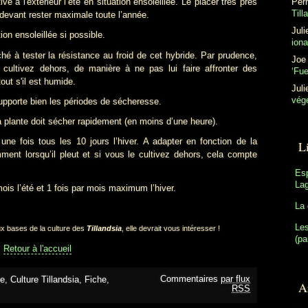
ive à l'extérieur l’été en situation ensoleillée. Le placer très près
Perr
Till
té devant rester maximale toute l’année.
Juli
on ensoleillée si possible.
ion
ché à tester la résistance au froid de cet hybride. Par prudence,
Joe
 cultivez dehors, de manière à ne pas lui faire affronter des
‘Fu
out s'il est humide.
Juli
végé
upporte bien les périodes de sécheresse.
a plante doit sécher rapidement (en moins d’une heure).
une fois tous les 10 jours l’hiver. A adapter en fonction de la
L
ment lorsqu’il pleut et si vous le cultivez dehors, cela compte
Es
Lag
ois l’été et 1 fois par mois maximum l’hiver.
La 
Les
x bases de la culture des
Tillandsia
, elle devrait vous intéresser !
(pa
Retour à l'accueil
Commentaires
par flux
ue
,
Culture Tillandsia
,
Fiche
,
Ar
RSS