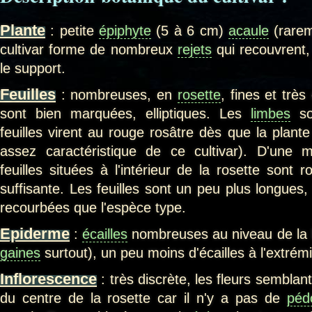
Plante
: petite
épiphyte
(5 à 6 cm)
acaule
(rare
cultivar forme de nombreux
rejets
qui recouvrent,
le support.
Feuilles
: nombreuses, en
rosette
, fines et trè
sont bien marquées, elliptiques. Les
limbes
son
feuilles virent au rouge rosâtre dès que la plante 
assez caractéristique de ce cultivar). D'une m
feuilles situées à l'intérieur de la rosette sont r
suffisante. Les feuilles sont un peu plus longues
recourbées que l'espèce type.
Epiderme
:
écailles
nombreuses au niveau de la b
gaines
surtout), un peu moins d'écailles à l'extrém
Inflorescence
: très discrète, les fleurs sembla
du centre de la rosette car il n'y a pas de
péd