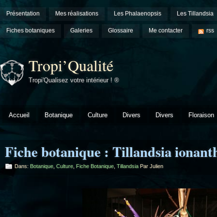
Présentation
Mes réalisations
Les Phalaenopsis
Les Tillandsia
Fiches botaniques
Galeries
Glossaire
Me contacter
rss
Tropi’Qualité
Tropi'Qualisez votre intérieur ! ®
Accueil
Botanique
Culture
Divers
Divers
Floraison
Fiche botanique : Tillandsia ionan
Dans:
Botanique
,
Culture
,
Fiche Botanique
,
Tillandsia
Par Julien