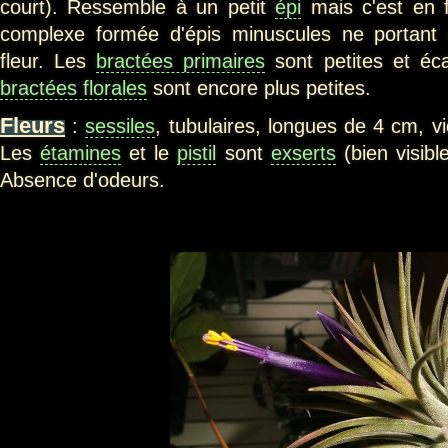
court). Ressemble à un petit
épi
mais c'est en f
complexe formée d'épis minuscules ne portant
fleur. Les
bractées primaires
sont petites et écai
bractées florales
sont encore plus petites.
Fleurs
:
sessiles
, tubulaires, longues de 4 cm, vi
Les
étamines
et le
pistil
sont
exserts
(bien visibl
Absence d'odeurs.