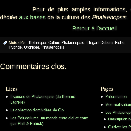
Pour de plus amples informations, con
dédiée
aux bases
de la culture des
Phalaenopsis
.
Retour à l'accueil
Mots-clés :
Botanique
,
Culture Phalaenopsis
,
Elegant Debora
,
Fiche
,
Hybride
,
Orchidée
,
Phalaenopsis
Commentaires clos.
Liens
Pages
Espèces de Phalaenopsis (de Bernard
Présentation
Lagrelle)
Mes réalisatio
La collection d'orchidées de Clo
Les Phalaenop
Les Paludariums, un monde entre ciel et eaux
Description 
(par Phill & Patrick)
Cultiver les 