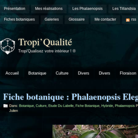
Présentation
Mes réalisations
Les Phalaenopsis
Les Tillandsia
Fiches botaniques
Galeries
Glossaire
Me contacter
rss
Tropi’Qualité
Tropi'Qualisez votre intérieur ! ®
Accueil
Botanique
Culture
Divers
Divers
Floraison
Fiche botanique : Phalaenopsis El
Dans:
Botanique
,
Culture
,
Etude Du Labelle
,
Fiche Botanique
,
Hybride
,
Phalaenopsis
P
Julien