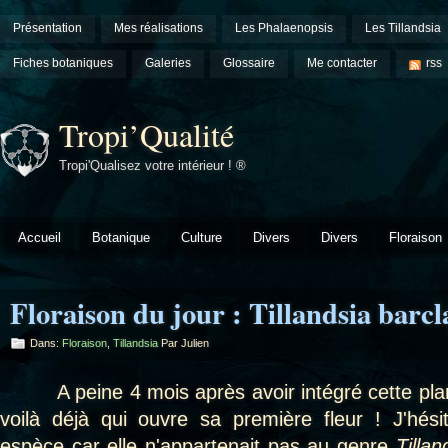
Présentation
Mes réalisations
Les Phalaenopsis
Les Tillandsia
Fiches botaniques
Galeries
Glossaire
Me contacter
rss
Tropi’Qualité
Tropi'Qualisez votre intérieur ! ®
Accueil
Botanique
Culture
Divers
Divers
Floraison
Floraison du jour : Tillandsia barc
Dans:
Floraison
,
Tillandsia
Par Julien
A peine 4 mois après avoir intégré cette plant
voilà déjà qui ouvre sa première fleur ! J'hésita
espèce car elle n'appartenait pas au genre
Tillan