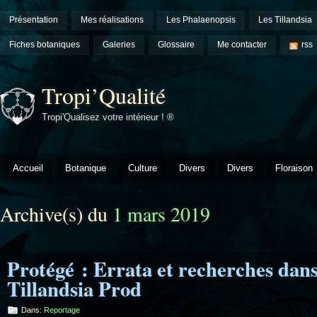
Présentation
Mes réalisations
Les Phalaenopsis
Les Tillandsia
Fiches botaniques
Galeries
Glossaire
Me contacter
rss
Tropi’Qualité
Tropi'Qualisez votre intérieur ! ®
Accueil
Botanique
Culture
Divers
Divers
Floraison
Archive(s) du
1 mars 2019
Protégé : Errata et recherches dans 
Tillandsia Prod
Dans:
Reportage