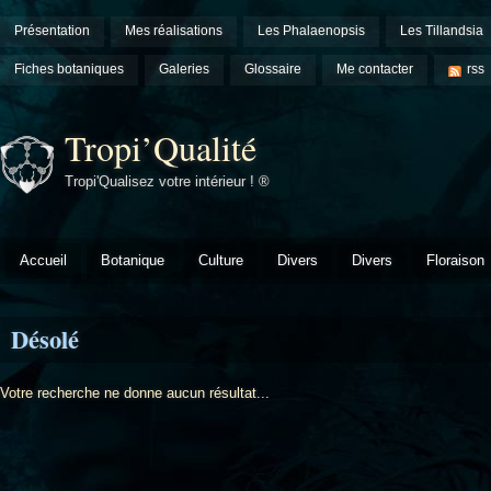
Présentation
Mes réalisations
Les Phalaenopsis
Les Tillandsia
Fiches botaniques
Galeries
Glossaire
Me contacter
rss
Tropi’Qualité
Tropi'Qualisez votre intérieur ! ®
Accueil
Botanique
Culture
Divers
Divers
Floraison
Désolé
Votre recherche ne donne aucun résultat...