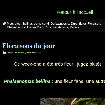
Retour à l'accueil
Mots-clés :
bellina
,
cornu-cervi
,
Doritaenopsis
,
Dtps
,
flava
,
Floraison
,
Phalaenopsis
,
Purple Martin 'KS'
,
sanderiana
,
Variété
Floraisons du jour
Dans:
Floraison
,
Phalaenopsis
Ce week-end a été très fleuri, jugez plutôt :
–
Phalaenopsis bellina
: une fleur fane, une aut