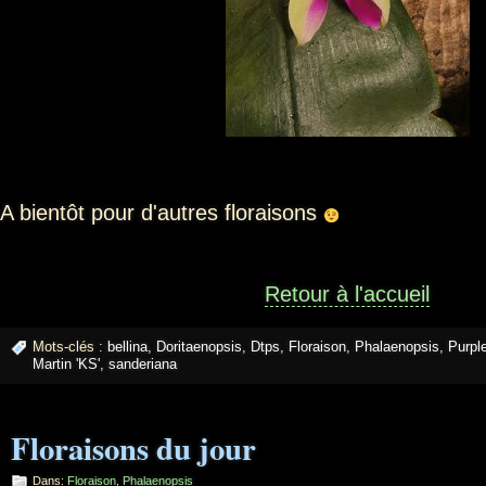
A bientôt pour d'autres floraisons
Retour à l'accueil
Mots-clés :
bellina
,
Doritaenopsis
,
Dtps
,
Floraison
,
Phalaenopsis
,
Purpl
Martin 'KS'
,
sanderiana
Floraisons du jour
Dans:
Floraison
,
Phalaenopsis