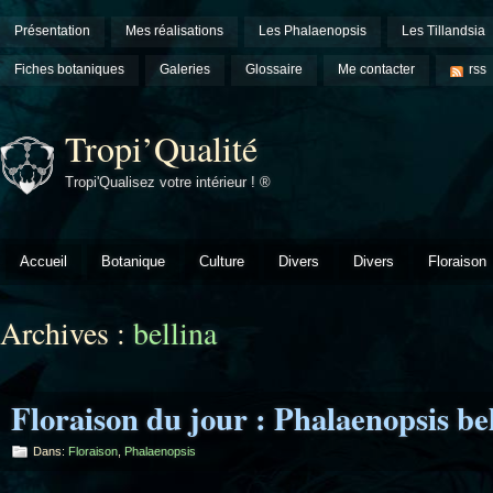
Présentation
Mes réalisations
Les Phalaenopsis
Les Tillandsia
Fiches botaniques
Galeries
Glossaire
Me contacter
rss
Tropi’Qualité
Tropi'Qualisez votre intérieur ! ®
Accueil
Botanique
Culture
Divers
Divers
Floraison
Archives :
bellina
Floraison du jour : Phalaenopsis be
Dans:
Floraison
,
Phalaenopsis