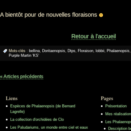
A bientôt pour de nouvelles floraisons
Retour à l'accueil
Mots-clés :
bellina
,
Doritaenopsis
,
Dtps
,
Floraison
,
lobbii
,
Phalaenopsis
,
Purple Martin 'KS'
« Articles précédents
Liens
Pages
Espèces de Phalaenopsis (de Bernard
Présentation
Lagrelle)
Mes réalisatio
La collection d'orchidées de Clo
Les Phalaenop
Les Paludariums, un monde entre ciel et eaux
Description 