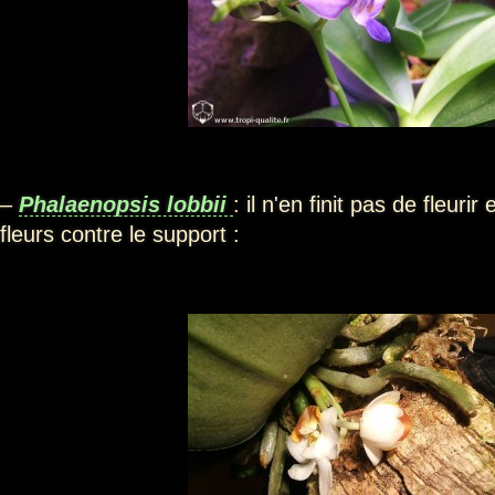
–
Phalaenopsis lobbii
: il n'en finit pas de fleuri
fleurs contre le support :