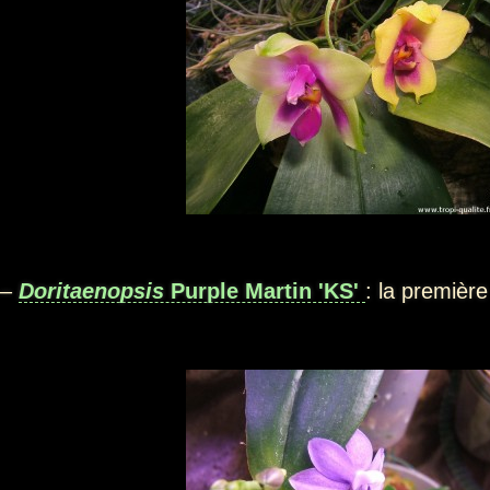
–
Doritaenopsis
Purple Martin 'KS'
: la premièr