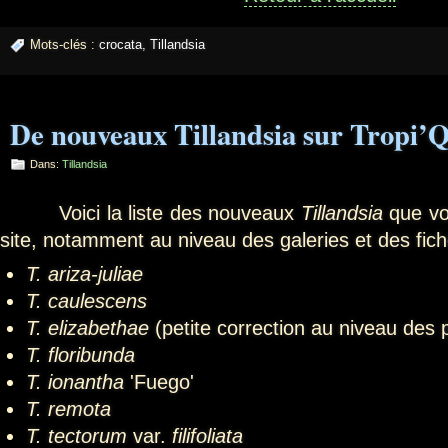
Mots-clés :
crocata
,
Tillandsia
De nouveaux Tillandsia sur Tropi’Q
Dans:
Tillandsia
Voici la liste des nouveaux
Tillandsia
que vou
site, notamment au niveau des galeries et des fic
T. ariza-juliae
T. caulescens
T. elizabethae
(petite correction au niveau des 
T. floribunda
T. ionantha
'Fuego'
T. remota
T. tectorum
var.
filifoliata