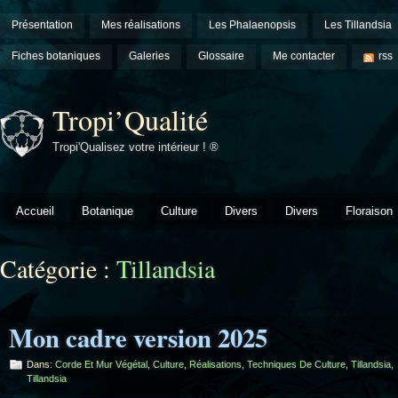
Présentation
Mes réalisations
Les Phalaenopsis
Les Tillandsia
Fiches botaniques
Galeries
Glossaire
Me contacter
rss
Tropi’Qualité
Tropi'Qualisez votre intérieur ! ®
Accueil
Botanique
Culture
Divers
Divers
Floraison
Catégorie :
Tillandsia
Mon cadre version 2025
Dans:
Corde Et Mur Végétal
,
Culture
,
Réalisations
,
Techniques De Culture
,
Tillandsia
,
Tillandsia