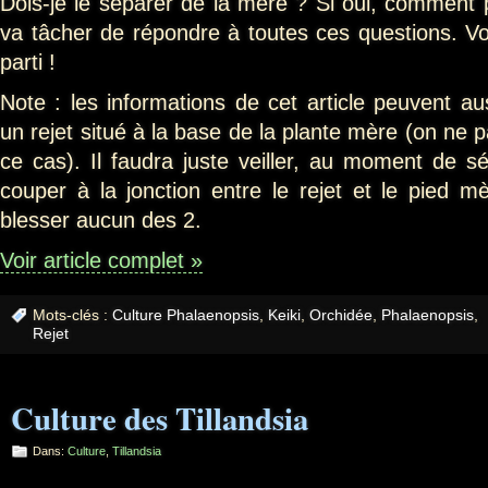
Dois-je le séparer de la mère ? Si oui, comment p
va tâcher de répondre à toutes ces questions. Vo
parti !
Note : les informations de cet article peuvent aus
un rejet situé à la base de la plante mère (on ne p
ce cas). Il faudra juste veiller, au moment de sé
couper à la jonction entre le rejet et le pied 
blesser aucun des 2.
Voir article complet »
Mots-clés :
Culture Phalaenopsis
,
Keiki
,
Orchidée
,
Phalaenopsis
,
Rejet
Culture des Tillandsia
Dans:
Culture
,
Tillandsia