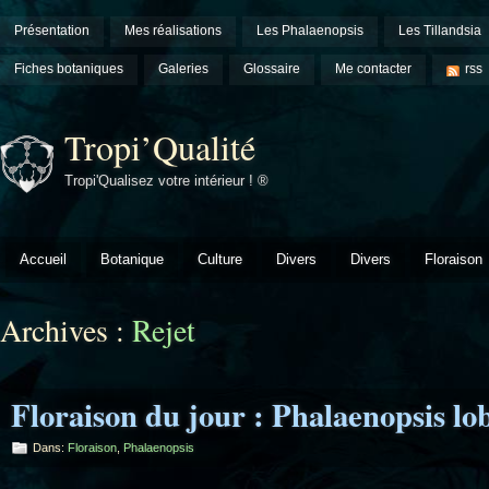
Présentation
Mes réalisations
Les Phalaenopsis
Les Tillandsia
Fiches botaniques
Galeries
Glossaire
Me contacter
rss
Tropi’Qualité
Tropi'Qualisez votre intérieur ! ®
Accueil
Botanique
Culture
Divers
Divers
Floraison
Archives :
Rejet
Floraison du jour : Phalaenopsis lob
Dans:
Floraison
,
Phalaenopsis