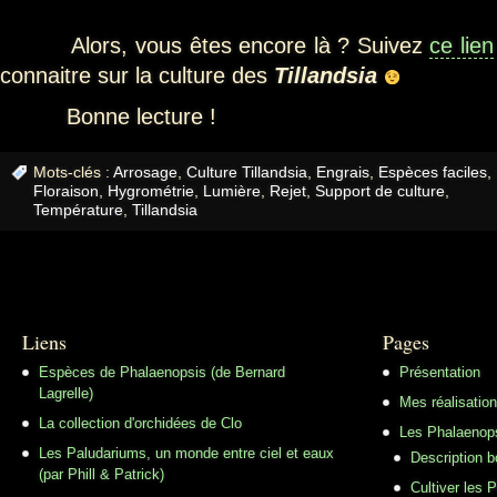
Alors, vous êtes encore là ? Suivez
ce lien
connaitre sur la culture des
Tillandsia
Bonne lecture !
Mots-clés :
Arrosage
,
Culture Tillandsia
,
Engrais
,
Espèces faciles
,
Floraison
,
Hygrométrie
,
Lumière
,
Rejet
,
Support de culture
,
Température
,
Tillandsia
Liens
Pages
Espèces de Phalaenopsis (de Bernard
Présentation
Lagrelle)
Mes réalisatio
La collection d'orchidées de Clo
Les Phalaenop
Les Paludariums, un monde entre ciel et eaux
Description 
(par Phill & Patrick)
Cultiver les 