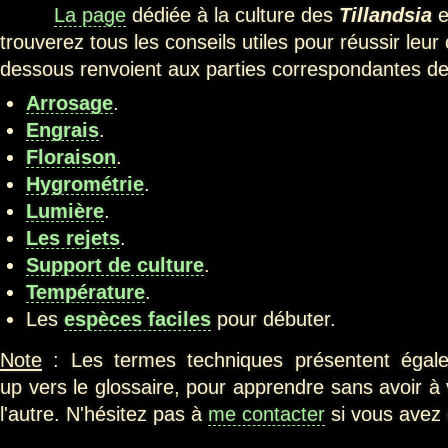
La page
dédiée à la culture des
Tillandsia
e
trouverez tous les conseils utiles pour réussir leur 
dessous renvoient aux parties correspondantes de 
Arrosage
.
Engrais
.
Floraison
.
Hygrométrie
.
Lumière
.
Les rejets
.
Support de culture
.
Température
.
Les
espèces faciles
pour débuter.
Note
: Les termes techniques présentent égale
up vers le glossaire, pour apprendre sans avoir à
l'autre. N'hésitez pas à
me contacter
si vous avez 