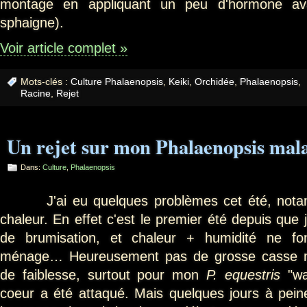
montage en appliquant un peu d'hormone ava
sphaigne).
Voir article complet »
Mots-clés :
Culture Phalaenopsis
,
Keiki
,
Orchidée
,
Phalaenopsis
,
Racine
,
Rejet
Un rejet sur mon Phalaenopsis mal
Dans:
Culture
,
Phalaenopsis
J'ai eu quelques problèmes cet été, notam
chaleur. En effet c'est le premier été depuis que j
de brumisation, et chaleur + humidité ne fo
ménage… Heureusement pas de grosse casse m
de faiblesse, surtout pour mon
P. equestris
"w
coeur a été attaqué. Mais quelques jours à peine