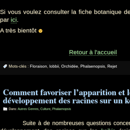
Si vous voulez consulter la fiche botanique de
par
ici
.
A très bientôt
Retour à l'accueil
Mots-clés :
Floraison
,
lobbii
,
Orchidée
,
Phalaenopsis
,
Rejet
Comment favoriser l’apparition et l
développement des racines sur un k
Dans:
Autres Genres
,
Culture
,
Phalaenopsis
Suite à de nombreuses questions concernant