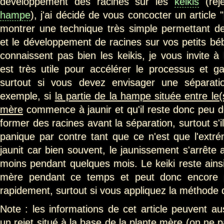
développement des racines sur les
keikis
(rej
hampe
), j'ai décidé de vous concocter un article
montrer une technique très simple permettant de f
et le développement de racines sur vos petits bé
connaissent pas bien les keikis, je vous invite à 
est très utile pour accélérer le processus et 
surtout si vous devez envisager une séparati
exemple, si
la partie de la hampe située entre le(s
mère
commence à jaunir et qu'il reste donc peu d
former des racines avant la séparation, surtout s'
panique par contre tant que ce n'est que l'extr
jaunit car bien souvent, le jaunissement s'arrête 
moins pendant quelques mois. Le keiki reste ainsi
mère pendant ce temps et peut donc encore p
rapidement, surtout si vous appliquez la méthode de
Note : les informations de cet article peuvent aus
un rejet situé à la base de la plante mère (on ne p