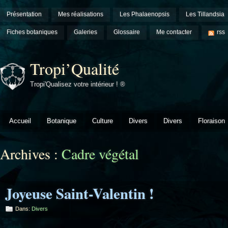
Présentation
Mes réalisations
Les Phalaenopsis
Les Tillandsia
Fiches botaniques
Galeries
Glossaire
Me contacter
rss
Tropi’Qualité
Tropi'Qualisez votre intérieur ! ®
Accueil
Botanique
Culture
Divers
Divers
Floraison
Archives :
Cadre végétal
Joyeuse Saint-Valentin !
Dans:
Divers