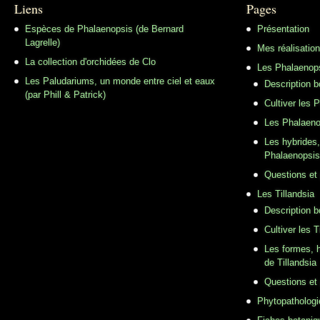
Liens
Pages
Espèces de Phalaenopsis (de Bernard
Présentation
Lagrelle)
Mes réalisatio
La collection d'orchidées de Clo
Les Phalaenop
Les Paludariums, un monde entre ciel et eaux
Description 
(par Phill & Patrick)
Cultiver les 
Les Phalaeno
Les hybrides,
Phalaenopsis
Questions et
Les Tillandsia
Description b
Cultiver les T
Les formes, h
de Tillandsia
Questions et
Phytopathologi