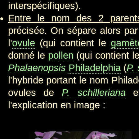
interspécifiques).
Entre le nom des 2 parent
précisée. On sépare alors par
l'
ovule
(qui contient le
gamèt
donné le
pollen
(qui contient l
Phalaenopsis
Philadelphia
(
P. 
l'hybride portant le nom Phila
ovules de
P. schilleriana
e
l'explication en image :