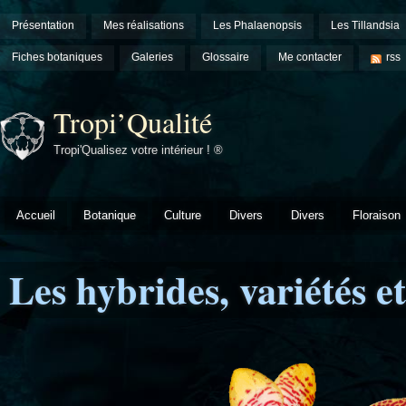
Présentation
Mes réalisations
Les Phalaenopsis
Les Tillandsia
Fiches botaniques
Galeries
Glossaire
Me contacter
rss
Tropi’Qualité
Tropi'Qualisez votre intérieur ! ®
Accueil
Botanique
Culture
Divers
Divers
Floraison
Les hybrides, variétés e