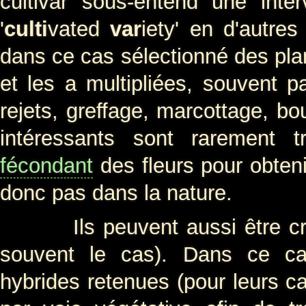
cultivar sous-entend une inter
'
culti
vated
var
iety' en d'autres
dans ce cas sélectionné des plan
et les a multipliées, souvent 
rejets, greffage, marcottage, b
intéressants sont rarement 
fécondant
des fleurs pour obten
donc pas dans la nature.
Ils peuvent aussi être créés à
souvent le cas). Dans ce cas
hybrides retenues (pour leurs ca