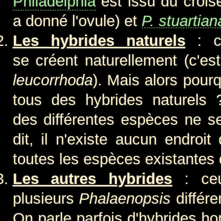
Philadelphia
est issu du croi
a donné l'ovule) et
P. stuartian
Les hybrides naturels
: ce
se créent naturellement (c'e
leucorrhoda
). Mais alors pour
tous des hybrides naturels
des différentes espèces ne s
dit, il n'existe aucun endroit
toutes les espèces existantes
Les autres hybrides
: ceu
plusieurs
Phalaenopsis
différe
On parle parfois d'hybrides hor