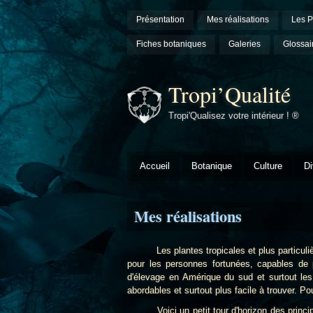
Présentation
Mes réalisations
Les P
Fiches botaniques
Galeries
Glossai
Tropi’Qualité
Tropi'Qualisez votre intérieur ! ®
Accueil
Botanique
Culture
Di
Mes réalisations
Les plantes tropicales et plus particuli
pour les personnes fortunées, capables de pa
d'élevage en Amérique du sud et surtout le
abordables et surtout plus facile à trouver. P
Voici un petit tour d'horizon des principales