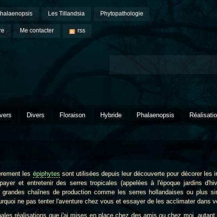
halaenopsis
Les Tillandsia
Phytopathologie
re
Me contacter
rss
vers
Divers
Floraison
Hybride
Phalaenopsis
Réalisati
èrement les
épiphytes
sont utilisées depuis leur découverte pour décorer les int
yer et entretenir des serres tropicales (appelées à l'époque jardins d'hive
s grandes chaînes de production comme les serres hollandaises ou plus sim
ourquoi ne pas tenter l'aventure chez vous et essayer de les acclimater dans 
 réalisations que j'ai mises en place chez des amis ou chez moi, autant d'i