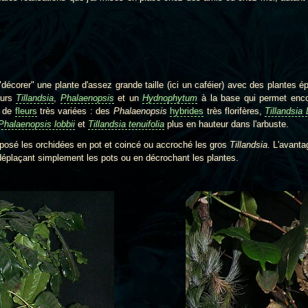
corer" une plante d'assez grande taille (ici un caféier) avec des plantes ép
eurs
Tillandsia
,
Phalaenopsis
et un
Hydnophytum
à la base qui permet encor
e de
fleurs
très variées : des
Phalaenopsis
hybrides
très florifères,
Tillandsia
Phalaenopsis lobbii
et
Tillandsia tenuifolia
plus en hauteur dans l'arbuste.
sé les orchidées en pot et coincé ou accroché les gros
Tillandsia
. L'avanta
n déplaçant simplement les pots ou en décrochant les plantes.