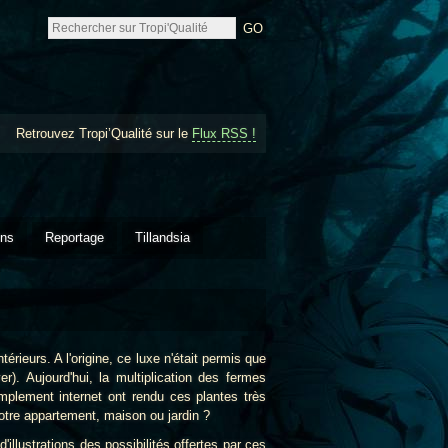
Retrouvez Tropi’Qualité sur le
Flux RSS !
ons
Reportage
Tillandsia
érieurs. A l'origine, ce luxe n'était permis que
r). Aujourd'hui, la multiplication des fermes
plement internet ont rendu ces plantes très
votre appartement, maison ou jardin ?
llustrations des possibilités offertes par ces