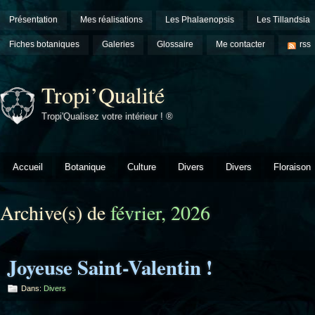
Présentation
Mes réalisations
Les Phalaenopsis
Les Tillandsia
Fiches botaniques
Galeries
Glossaire
Me contacter
rss
Tropi’Qualité
Tropi'Qualisez votre intérieur ! ®
Accueil
Botanique
Culture
Divers
Divers
Floraison
Archive(s) de
février, 2026
Joyeuse Saint-Valentin !
Dans:
Divers