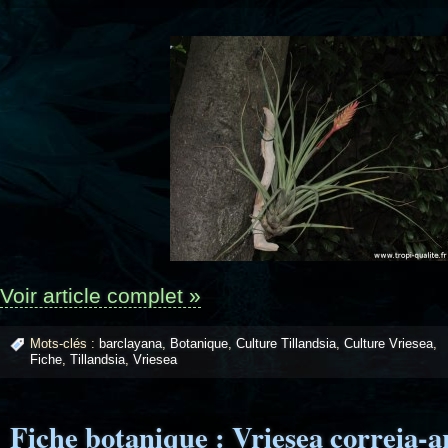
Voir article complet »
Mots-clés :
barclayana
,
Botanique
,
Culture Tillandsia
,
Culture Vriesea
,
Fiche
,
Tillandsia
,
Vriesea
Fiche botanique : Vriesea correia-a