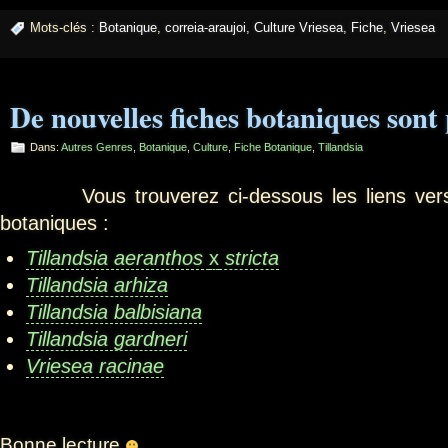
Mots-clés :
Botanique
,
correia-araujoi
,
Culture Vriesea
,
Fiche
,
Vriesea
De nouvelles fiches botaniques sont 
Dans:
Autres Genres
,
Botanique
,
Culture
,
Fiche Botanique
,
Tillandsia
Vous trouverez ci-dessous les liens vers l
botaniques :
Tillandsia aeranthos
x
stricta
Tillandsia arhiza
Tillandsia balbisiana
Tillandsia gardneri
Vriesea racinae
Bonne lecture