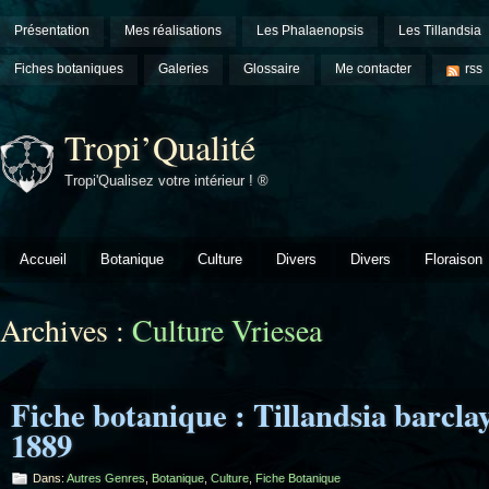
Présentation
Mes réalisations
Les Phalaenopsis
Les Tillandsia
Fiches botaniques
Galeries
Glossaire
Me contacter
rss
Tropi’Qualité
Tropi'Qualisez votre intérieur ! ®
Accueil
Botanique
Culture
Divers
Divers
Floraison
Archives :
Culture Vriesea
Fiche botanique : Tillandsia barcla
1889
Dans:
Autres Genres
,
Botanique
,
Culture
,
Fiche Botanique