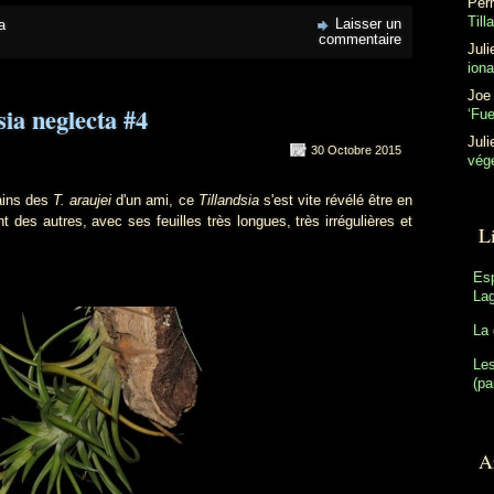
Perr
Till
Laisser un
a
commentaire
Juli
ion
Joe
sia neglecta #4
‘Fu
Juli
30 Octobre 2015
végé
ains des
T. araujei
d'un ami, ce
Tillandsia
s'est vite révélé être en
t des autres, avec ses feuilles très longues, très irrégulières et
L
Es
Lag
La 
Les
(pa
Ar