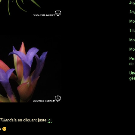
Joy
Joy
Mon
Til
Mon
Mon
Pro
de 
Une
gé
Tillandsia
en cliquant juste
ici
.
es