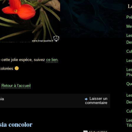
L
Pré
Mes
Le
Des
Cul
e cette jolie espèce, suivez
ce lien
.
Les
 colorées
Les
Ph
Que
Retour à l'accueil
Les
Laisser un
sia
Des
commentaire
Cul
Les
sia concolor
Til