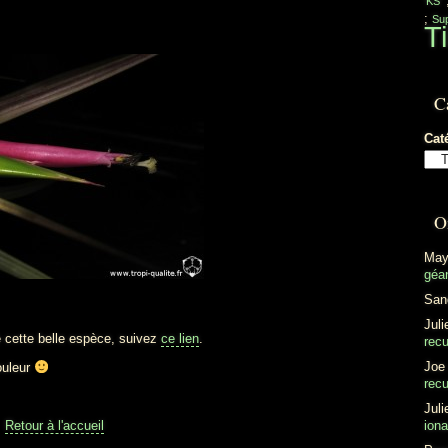
'KS'
;
Sup
Ti
C
Cat
O
May
géan
San
Juli
e cette belle espèce, suivez
ce lien
.
recu
Joe
ouleur
recu
Juli
ion
Retour à l'accueil