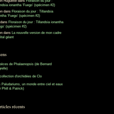
in Huguette
dans
Floraison du jour :
andsia ionantha ‘Fuego’ (spécimen #2)
en
dans
Floraison du jour : Tillandsia
antha ‘Fuego’ (spécimen #2)
dans
Floraison du jour : Tillandsia ionantha
ego’ (spécimen #2)
en
dans
La nouvelle version de mon cadre
tal géant
iens
pèces de Phalaenopsis (de Bernard
relle)
collection d'orchidées de Clo
 Paludariums, un monde entre ciel et eaux
r Phill & Patrick)
ticles récents