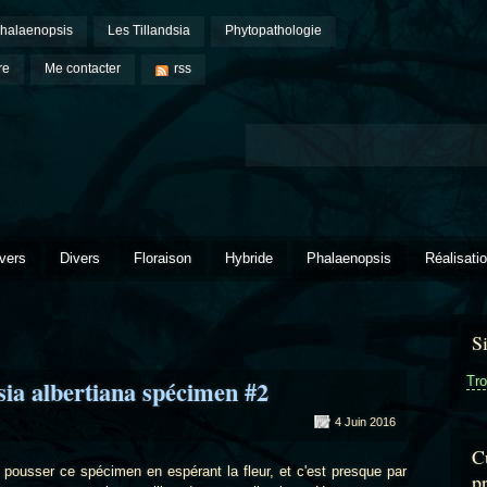
halaenopsis
Les Tillandsia
Phytopathologie
re
Me contacter
rss
vers
Divers
Floraison
Hybride
Phalaenopsis
Réalisati
S
Tro
dsia albertiana spécimen #2
4 Juin 2016
Cu
sser ce spécimen en espérant la fleur, et c'est presque par
p