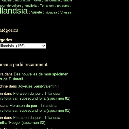
;
;
;
;
;
Racine
recurvifolia
Rejet
sanderiana
stricta
;
;
;
;
port de culture
tenuifolia
Terrarium
tetraspis
llandsia
;
;
;
Variété
violacea
Vriesea
atégories
égories
n en a parlé récemment
ra
dans
Des nouvelles de mon spécimen
t de T. duratii
drine
dans
Joyeuse Saint-Valentin !
en
dans
Floraison du jour : Tillandsia
rvifolia var. subsecundifolia (spécimen #1)
dans
Floraison du jour : Tillandsia
rvifolia var. subsecundifolia (spécimen #1)
en
dans
Floraison du jour : Tillandsia
antha ‘Fuego’ (spécimen #2)