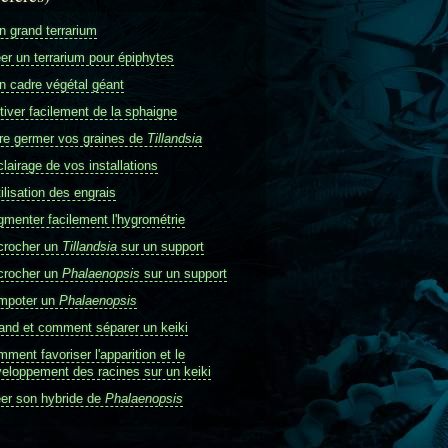
 grand terrarium
er un terrarium pour épiphytes
 cadre végétal géant
tiver facilement de la sphaigne
re germer vos graines de
Tillandsia
clairage de vos installations
tilisation des engrais
menter facilement l'hygrométrie
crocher un
Tillandsia
sur un support
crocher un
Phalaenopsis
sur un support
mpoter un
Phalaenopsis
nd et comment séparer un keiki
ment favoriser l'apparition et le
eloppement des racines sur un keiki
er son hybride de
Phalaenopsis