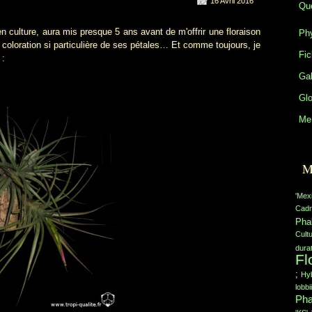
16 Avril 2016
Que
lture, aura mis presque 5 ans avant de m'offrir une floraison
Phy
 coloration si particulière de ses pétales… Et comme toujours, je
Fic
 :
Gal
Glo
Me 
M
'Mex
Cadr
Pha
Cult
durat
Fl
;
Hyb
lobbii
Pha