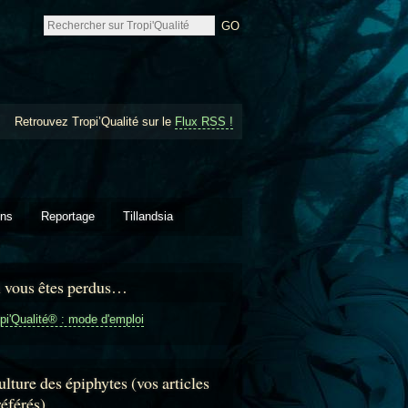
Retrouvez Tropi’Qualité sur le
Flux RSS !
ons
Reportage
Tillandsia
i vous êtes perdus…
pi'Qualité® : mode d'emploi
lture des épiphytes (vos articles
référés)