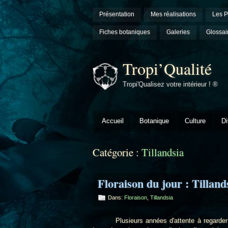
Présentation
Mes réalisations
Les P
Fiches botaniques
Galeries
Glossai
Tropi’Qualité
Tropi'Qualisez votre intérieur ! ®
Accueil
Botanique
Culture
Di
Catégorie :
Tillandsia
Floraison du jour : Tillan
Dans:
Floraison
,
Tillandsia
Plusieurs années d'attente à regarder pou