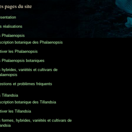
es pages du site
sentation
 réalisations
s Phalaenopsis
cription botanique des Phalaenopsis
tiver les Phalaenopsis
 Phalaenopsis botaniques
 hybrides, variétés et cultivars de
alaenopsis
stions et problèmes fréquents
 Tillandsia
cription botanique des Tillandsia
tiver les Tillandsia
 formes, hybrides, variétés et cultivars de
landsia