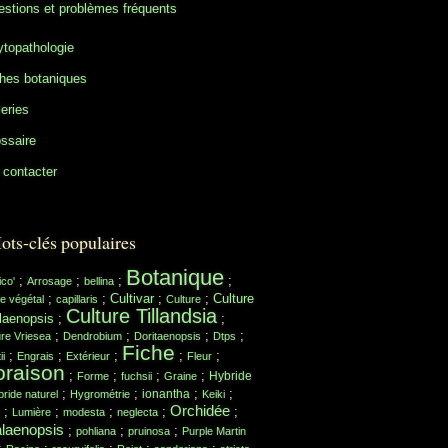
stions et problèmes fréquents
topathologie
hes botaniques
eries
ssaire
contacter
ots-clés populaires
Botanique
;
;
;
;
ico'
Arrosage
bellina
;
;
Cultivar
;
;
Culture
e végétal
capillaris
Culture
Culture Tillandsia
laenopsis
;
;
;
;
;
;
ure Vriesea
Dendrobium
Doritaenopsis
Dtps
Fiche
;
;
;
;
;
ii
Engrais
Extérieur
Fleur
oraison
;
;
;
;
Hybride
Forme
fuchsii
Graine
;
;
;
;
ionantha
ride naturel
Hygrométrie
Keiki
Orchidée
;
;
;
;
;
Lumière
modesta
neglecta
laenopsis
;
;
;
pohliana
pruinosa
Purple Martin