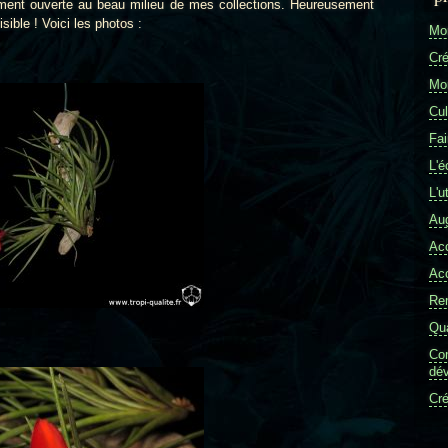
nement ouverte au beau milieu de mes collections. Heureusement
isible ! Voici les photos :
Mon
Cré
Mon
Cul
Fai
L'é
L'u
Aug
Ac
Ac
Re
Qua
Com
dév
Cré