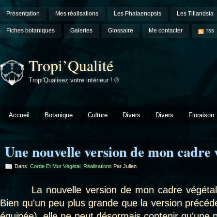
Présentation
Mes réalisations
Les Phalaenopsis
Les Tillandsia
Fiches botaniques
Galeries
Glossaire
Me contacter
rss
Tropi’Qualité
Tropi'Qualisez votre intérieur ! ®
Accueil
Botanique
Culture
Divers
Divers
Floraison
Une nouvelle version de mon cadre 
Dans:
Corde Et Mur Végétal
,
Réalisations
Par Julien
La nouvelle version de mon cadre végétal g
Bien qu'un peu plus grande que la version précéd
équipée), elle ne peut désormais contenir qu'une p