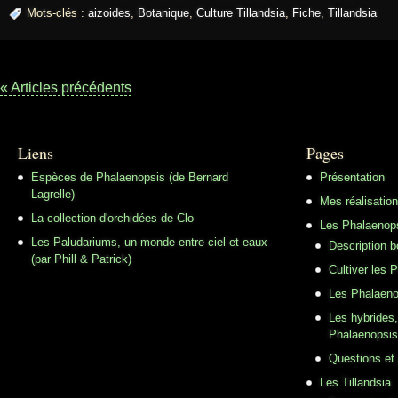
Mots-clés :
aizoides
,
Botanique
,
Culture Tillandsia
,
Fiche
,
Tillandsia
« Articles précédents
Liens
Pages
Espèces de Phalaenopsis (de Bernard
Présentation
Lagrelle)
Mes réalisatio
La collection d'orchidées de Clo
Les Phalaenop
Les Paludariums, un monde entre ciel et eaux
Description 
(par Phill & Patrick)
Cultiver les 
Les Phalaeno
Les hybrides,
Phalaenopsis
Questions et
Les Tillandsia