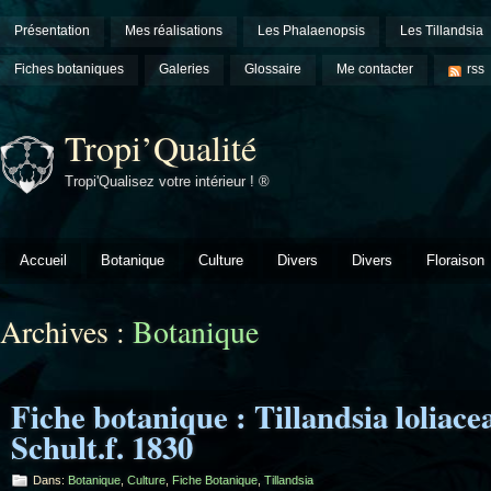
Présentation
Mes réalisations
Les Phalaenopsis
Les Tillandsia
Fiches botaniques
Galeries
Glossaire
Me contacter
rss
Tropi’Qualité
Tropi'Qualisez votre intérieur ! ®
Accueil
Botanique
Culture
Divers
Divers
Floraison
Archives :
Botanique
Fiche botanique : Tillandsia loliace
Schult.f. 1830
Dans:
Botanique
,
Culture
,
Fiche Botanique
,
Tillandsia