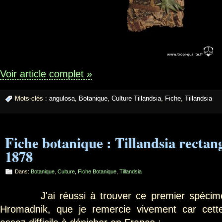
Voir article complet »
Mots-clés :
angulosa
,
Botanique
,
Culture Tillandsia
,
Fiche
,
Tillandsia
Fiche botanique : Tillandsia rectan
1878
Dans:
Botanique
,
Culture
,
Fiche Botanique
,
Tillandsia
J'ai réussi à trouver ce premier spécimen 
Hromadnik, que je remercie vivement car cett