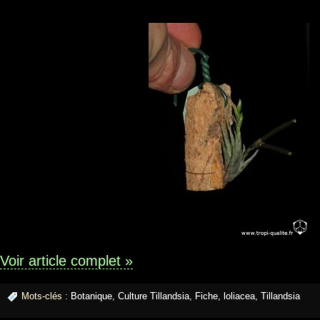
Voir article complet »
Mots-clés :
Botanique
,
Culture Tillandsia
,
Fiche
,
loliacea
,
Tillandsia