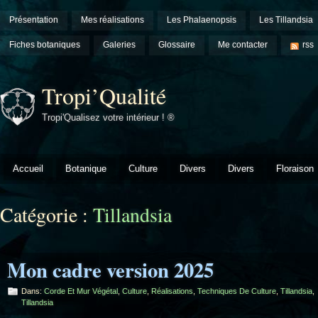
Présentation
Mes réalisations
Les Phalaenopsis
Les Tillandsia
Fiches botaniques
Galeries
Glossaire
Me contacter
rss
Tropi’Qualité
Tropi'Qualisez votre intérieur ! ®
Accueil
Botanique
Culture
Divers
Divers
Floraison
Catégorie :
Tillandsia
Mon cadre version 2025
Dans:
Corde Et Mur Végétal
,
Culture
,
Réalisations
,
Techniques De Culture
,
Tillandsia
,
Tillandsia