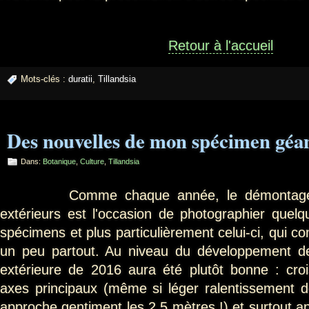
Retour à l'accueil
Mots-clés :
duratii
,
Tillandsia
Des nouvelles de mon spécimen géan
Dans:
Botanique
,
Culture
,
Tillandsia
Comme chaque année, le démontage de
extérieurs est l'occasion de photographier que
spécimens et plus particulièrement celui-ci, qui 
un peu partout. Au niveau du développement de 
extérieure de 2016 aura été plutôt bonne : cro
axes principaux (même si léger ralentissement de 
approche gentiment les 2.5 mètres !) et surtout a