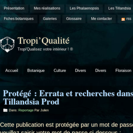
Présentation
Mes réalisations
Les Phalaenopsis
Les Tillandsia
Fiches botaniques
Galeries
Glossaire
Me contacter
rss
Tropi’Qualité
Tropi'Qualisez votre intérieur ! ®
Accueil
Botanique
Culture
Divers
Divers
Floraison
Protégé : Errata et recherches dans 
Tillandsia Prod
Dans:
Reportage
Par Julien
Cette publication est protégée par un mot de passe
veuillez saisir votre mot de passe ci-dessous :