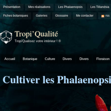
Présentation
Mes réalisations
Les Phalaenopsis
Les Tillandsia
Fiches botaniques
Galeries
Glossaire
Me contacter
rss
Tropi’Qualité
Tropi'Qualisez votre intérieur ! ®
Accueil
Botanique
Culture
Divers
Divers
Floraison
Cultiver les Phalaenopsi