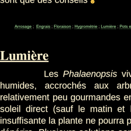
Arrosage
;
Engrais
;
Floraison
;
Hygrométrie
;
Lumière
;
Pots e
Lumière
Les
Phalaenopsis
viv
humides, accrochés aux arb
relativement peu gourmandes en 
soleil direct (sauf le matin et 
insuffisante la plante ne pourra