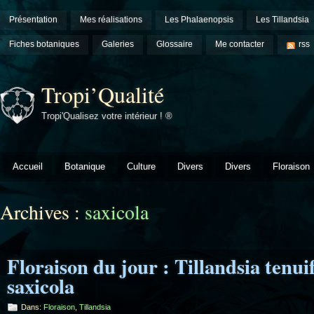
Présentation
Mes réalisations
Les Phalaenopsis
Les Tillandsia
Fiches botaniques
Galeries
Glossaire
Me contacter
rss
Tropi’Qualité
Tropi'Qualisez votre intérieur ! ®
Accueil
Botanique
Culture
Divers
Divers
Floraison
Archives :
saxicola
Floraison du jour : Tillandsia tenuif
saxicola
Dans:
Floraison
,
Tillandsia