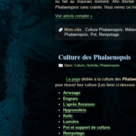
ou fait au mauvais moment. Afin d'éviter 
Phalaenopsis
sans crainte. Vous verrez ce n'est
Voir article complet »
Mots-clés :
Culture Phalaenopsis
,
Mélan
Phalaenopsis
,
Pot
,
Rempotage
Culture des Phalaenopsis
Dans:
Culture
,
Hybride
,
Phalaenopsis
La page
dédiée à la culture des
Phalae
pour réussir leur culture (Les liens ci-dessou
Arrosage
.
Engrais
.
L'après floraison
.
Hygrométrie
.
Keiki
.
Lumière
.
Pot et support de culture
.
Rempotage
.