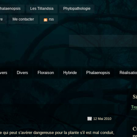
halaenopsis
Les Tillandsia
Phytopathologie
re
Me contacter
rss
vers
Divers
Floraison
Hybride
Phalaenopsis
Réalisati
S
Tro
12 Mai 2010
Cu
 peut s'avérer dangereuse pour la plante s'il est mal conduit,
p