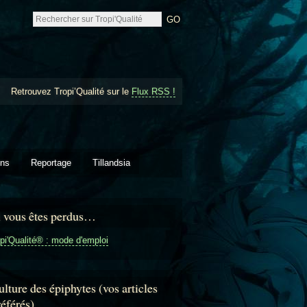
Retrouvez Tropi’Qualité sur le
Flux RSS !
ons
Reportage
Tillandsia
i vous êtes perdus…
pi'Qualité® : mode d'emploi
lture des épiphytes (vos articles
référés)