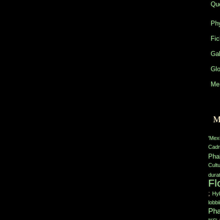
Que
Phy
Fic
Gal
Glo
Me 
M
'Mex
Cadr
Pha
Cult
durat
Fl
;
Hyb
lobbii
Pha