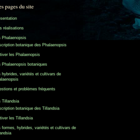
es pages du site
sentation
 réalisations
s Phalaenopsis
cription botanique des Phalaenopsis
tiver les Phalaenopsis
 Phalaenopsis botaniques
 hybrides, variétés et cultivars de
alaenopsis
stions et problèmes fréquents
 Tillandsia
cription botanique des Tillandsia
tiver les Tillandsia
 formes, hybrides, variétés et cultivars de
landsia