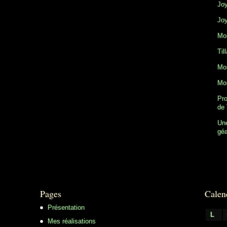
Joy
Joy
Mon
Til
Mon
Mon
Pro
de 
Une
gé
Pages
Calen
Présentation
L
Mes réalisations