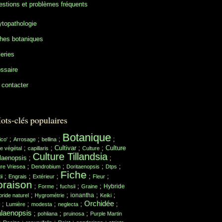
stions et problèmes fréquents
topathologie
hes botaniques
eries
ssaire
contacter
ots-clés populaires
Botanique
;
;
;
;
ico'
Arrosage
bellina
;
;
Cultivar
;
;
Culture
e végétal
capillaris
Culture
Culture Tillandsia
laenopsis
;
;
;
;
;
;
ure Vriesea
Dendrobium
Doritaenopsis
Dtps
Fiche
;
;
;
;
;
ii
Engrais
Extérieur
Fleur
oraison
;
;
;
;
Hybride
Forme
fuchsii
Graine
;
;
;
;
ionantha
ride naturel
Hygrométrie
Keiki
Orchidée
;
;
;
;
;
Lumière
modesta
neglecta
laenopsis
;
;
;
pohliana
pruinosa
Purple Martin