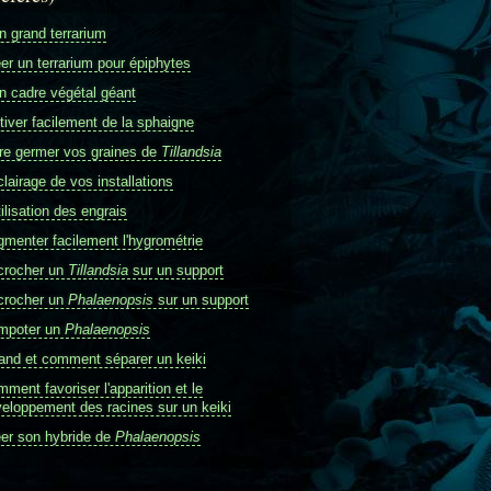
 grand terrarium
er un terrarium pour épiphytes
 cadre végétal géant
tiver facilement de la sphaigne
re germer vos graines de
Tillandsia
clairage de vos installations
tilisation des engrais
menter facilement l'hygrométrie
crocher un
Tillandsia
sur un support
crocher un
Phalaenopsis
sur un support
mpoter un
Phalaenopsis
nd et comment séparer un keiki
ment favoriser l'apparition et le
eloppement des racines sur un keiki
er son hybride de
Phalaenopsis