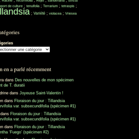
;
;
;
;
;
Racine
recurvifolia
Rejet
sanderiana
stricta
;
;
;
;
port de culture
tenuifolia
Terrarium
tetraspis
llandsia
;
;
;
Variété
violacea
Vriesea
atégories
égories
n en a parlé récemment
ra
dans
Des nouvelles de mon spécimen
t de T. duratii
drine
dans
Joyeuse Saint-Valentin !
en
dans
Floraison du jour : Tillandsia
rvifolia var. subsecundifolia (spécimen #1)
dans
Floraison du jour : Tillandsia
rvifolia var. subsecundifolia (spécimen #1)
en
dans
Floraison du jour : Tillandsia
antha ‘Fuego’ (spécimen #2)