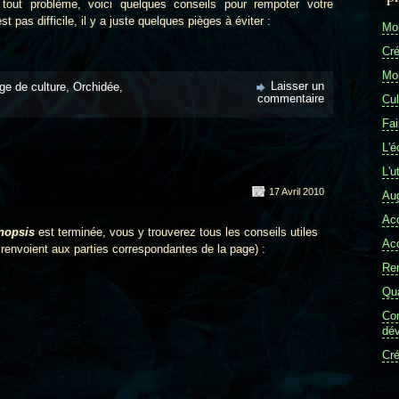
tout problème, voici quelques conseils pour rempoter votre
 pas difficile, il y a juste quelques pièges à éviter :
Mon
Cré
Mon
Laisser un
ge de culture
,
Orchidée
,
commentaire
Cul
Fai
L'é
L'u
17 Avril 2010
Aug
Ac
nopsis
est terminée, vous y trouverez tous les conseils utiles
Ac
s renvoient aux parties correspondantes de la page) :
Re
Qua
Com
dév
Cré