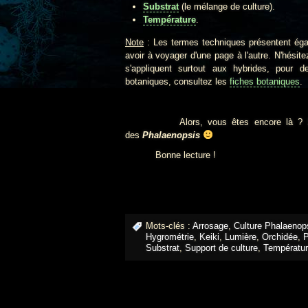
Substrat
(le mélange de culture).
Température
.
Note
: Les termes techniques présentent éga
avoir à voyager d'une page à l'autre. N'hésit
s'appliquent surtout aux hybrides, pour 
botaniques, consultez les
fiches botaniques
.
Alors, vous êtes encore là ? 
des
Phalaenopsis
Bonne lecture !
Mots-clés :
Arrosage
,
Culture Phalaenop
Hygrométrie
,
Keiki
,
Lumière
,
Orchidée
,
P
Substrat
,
Support de culture
,
Températu