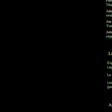
Perr
Till
Juli
ion
Joe
‘Fu
Juli
végé
L
Es
Lag
La 
Les
(pa
Ar