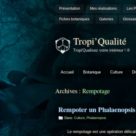
Présentation
Mes réalisations
Les P
Fiches botaniques
Galeries
Glossai
Tropi’Qualité
Tropi'Qualisez votre intérieur ! ®
Accueil
Botanique
Culture
Di
Archives :
Rempotage
Rempoter un Phalaenopsis
Dans:
Culture
,
Phalaenopsis
Le rempotage est une opération délicate qui