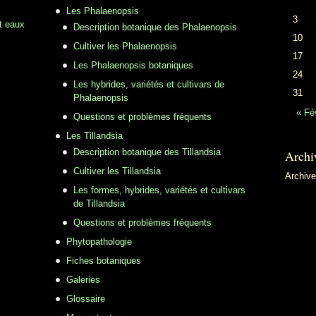
Les Phalaenopsis
3
t eaux
Description botanique des Phalaenopsis
10
Cultiver les Phalaenopsis
17
Les Phalaenopsis botaniques
24
Les hybrides, variétés et cultivars de
31
Phalaenopsis
« Fé
Questions et problèmes fréquents
Les Tillandsia
Description botanique des Tillandsia
Archi
Cultiver les Tillandsia
Archiv
Les formes, hybrides, variétés et cultivars
de Tillandsia
Questions et problèmes fréquents
Phytopathologie
Fiches botaniques
Galeries
Glossaire