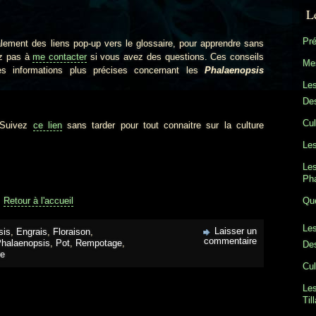
L
Pré
lement des liens pop-up vers le glossaire, pour apprendre sans
ez pas à
me contacter
si vous avez des questions. Ces conseils
Mes
des informations plus précises concernant les
Phalaenopsis
Le
Des
Cul
Suivez
ce lien
sans tarder pour tout connaitre sur la culture
Les
Les
Ph
Retour à l'accueil
Que
Les
Laisser un
sis
,
Engrais
,
Floraison
,
commentaire
halaenopsis
,
Pot
,
Rempotage
,
Des
re
Cul
Les
Til