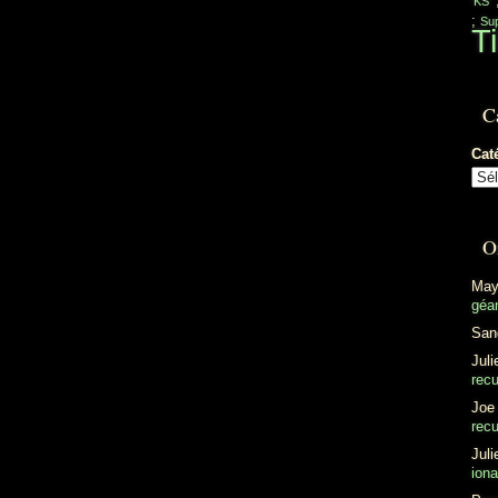
'KS'
;
Sup
Ti
C
Cat
O
May
géan
San
Juli
recu
Joe
recu
Juli
ion