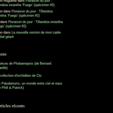
in Huguette
dans
Floraison du jour :
andsia ionantha ‘Fuego’ (spécimen #2)
en
dans
Floraison du jour : Tillandsia
antha ‘Fuego’ (spécimen #2)
dans
Floraison du jour : Tillandsia ionantha
ego’ (spécimen #2)
en
dans
La nouvelle version de mon cadre
tal géant
iens
pèces de Phalaenopsis (de Bernard
relle)
collection d'orchidées de Clo
 Paludariums, un monde entre ciel et eaux
r Phill & Patrick)
ticles récents