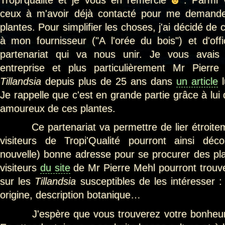
Tropi'qualité et je vous en remercie
. Parmi 
ceux à m'avoir déjà contacté pour me demande
plantes. Pour simplifier les choses, j'ai décidé de
à mon fournisseur ("A l'orée du bois") et d'offic
partenariat qui va nous unir. Je vous avais 
entreprise et plus particulièrement Mr Pierr
Tillandsia
depuis plus de 25 ans dans
un article
l
Je rappelle que c'est en grande partie grâce à lui
amoureux de ces plantes.
Ce partenariat va permettre de lier étroiteme
visiteurs de Tropi'Qualité pourront ainsi déco
nouvelle) bonne adresse pour se procurer des plan
visiteurs
du site
de Mr Pierre Mehl pourront trouve
sur les
Tillandsia
susceptibles de les intéresser :
origine, description botanique…
J'espère que vous trouverez votre bonheur 