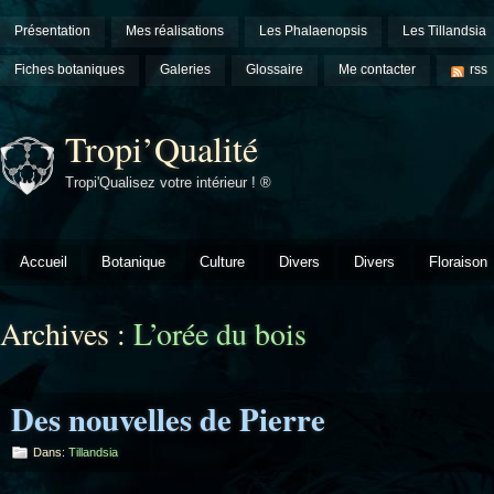
Présentation
Mes réalisations
Les Phalaenopsis
Les Tillandsia
Fiches botaniques
Galeries
Glossaire
Me contacter
rss
Tropi’Qualité
Tropi'Qualisez votre intérieur ! ®
Accueil
Botanique
Culture
Divers
Divers
Floraison
Archives :
L’orée du bois
Des nouvelles de Pierre
Dans:
Tillandsia