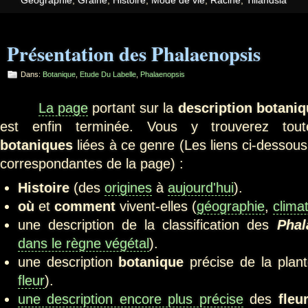
Géographie
,
Graine
,
Histoire
,
Mode de vie
,
Racine
,
Tillandsia
Présentation des Phalaenopsis
Dans:
Botanique
,
Etude Du Labelle
,
Phalaenopsis
La page
portant sur la
description botani
est enfin terminée. Vous y trouverez toute
botaniques
liées à ce genre (Les liens ci-dessous
correspondantes de la page) :
Histoire
(des
origines
à
aujourd'hui
).
où
et
comment
vivent-elles (
géographie
,
clima
une description de la classification des
Pha
dans le règne végétal
).
une description
botanique
précise de la plant
fleur
).
une description encore plus précise
des
fleu