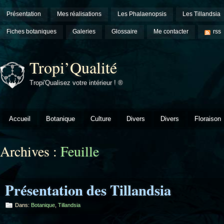
Présentation
Mes réalisations
Les Phalaenopsis
Les Tillandsia
Fiches botaniques
Galeries
Glossaire
Me contacter
rss
Tropi’Qualité
Tropi'Qualisez votre intérieur ! ®
Accueil
Botanique
Culture
Divers
Divers
Floraison
Archives :
Feuille
Présentation des Tillandsia
Dans:
Botanique
,
Tillandsia