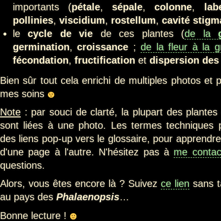
importants (
pétale
,
sépale
,
colonne
,
lab
pollinies
,
viscidium
,
rostellum
,
cavité stigm
le
cycle de vie
de ces plantes (
de la
germination
,
croissance
;
de la fleur à la g
fécondation
,
fructification
et
dispersion des
Bien sûr tout cela enrichi de multiples photos et 
mes soins
Note
: par souci de clarté, la plupart des plantes
sont liées à une photo. Les termes techniques 
des liens pop-up vers le glossaire, pour apprendr
d'une page à l'autre. N'hésitez pas à
me contac
questions.
Alors, vous êtes encore là ? Suivez
ce lien
sans t
au pays des
Phalaenopsis
…
Bonne lecture !