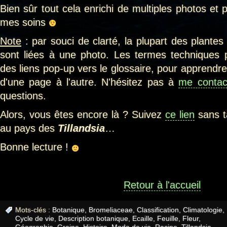
Bien sûr tout cela enrichi de multiples photos et 
mes soins
Note
: par souci de clarté, la plupart des plantes
sont liées à une photo. Les termes techniques 
des liens pop-up vers le glossaire, pour apprendr
d'une page à l'autre. N'hésitez pas à
me contac
questions.
Alors, vous êtes encore là ? Suivez
ce lien
sans t
au pays des
Tillandsia
…
Bonne lecture !
Retour à l'accueil
Mots-clés :
Botanique
,
Bromeliaceae
,
Classification
,
Climatologie
,
Cycle de vie
,
Description botanique
,
Ecaille
,
Feuille
,
Fleur
,