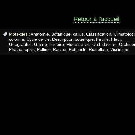
Retour à l'accueil
Mots-clés :
Anatomie
,
Botanique
,
callus
,
Classification
,
Climatolog
colonne
,
Cycle de vie
,
Description botanique
,
Feuille
,
Fleur
,
Géographie
,
Graine
,
Histoire
,
Mode de vie
,
Orchidaceae
,
Orchidé
Phalaenopsis
,
Pollinie
,
Racine
,
Rétinacle
,
Rostellum
,
Viscidium