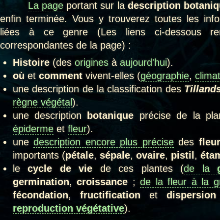
La page
portant sur la
description botani
enfin terminée. Vous y trouverez toutes les in
liées à ce genre (Les liens ci-dessous ren
correspondantes de la page) :
Histoire
(des
origines
à
aujourd'hui
).
où
et
comment
vivent-elles (
géographie
,
clima
une description de la classification des
Tilland
règne végétal
).
une description
botanique
précise de la pla
épiderme
et
fleur
).
une
description encore plus précise
des
fleu
importants (
pétale
,
sépale
,
ovaire
,
pistil
,
éta
le
cycle de vie
de ces plantes (
de la
germination
,
croissance
;
de la fleur à la g
fécondation
,
fructification
et
dispersio
reproduction végétative
).