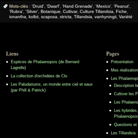
Mots-clés :
'Druid'
,
'Dwarf'
,
'Hand Grenade'
,
'Mexico'
,
'Peanut'
,
'Rubra'
,
'Silver'
,
Botanique
,
Cultivar
,
Culture Tillandsia
,
Fiche
,
ionantha
,
kolbii
,
scaposa
,
stricta
,
Tillandsia
,
vanhyningii
,
Variété
Liens
Pages
Espèces de Phalaenopsis (de Bernard
Présentation
Lagrelle)
Mes réalisatio
La collection d'orchidées de Clo
Les Phalaenop
Les Paludariums, un monde entre ciel et eaux
Description 
(par Phill & Patrick)
Cultiver les 
Les Phalaeno
Les hybrides,
Phalaenopsis
Questions et
Les Tillandsia