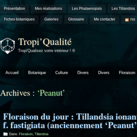
Présentation
Mes réalisations
Les Phalaenopsis
Les Tillandsia
Fiches botaniques
Galeries
Glossaire
Me contacter
rss
Tropi’Qualité
Tropi'Qualisez votre intérieur ! ®
Accueil
Botanique
Culture
Divers
Divers
Floraison
Archives :
‘Peanut’
Floraison du jour : Tillandsia ionant
f. fastigiata (anciennement ‘Peanut’
Dans:
Floraison
,
Tillandsia