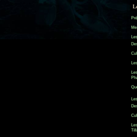
L
Pré
Mes
Le
Des
Cul
Les
Les
Ph
Que
Les
Des
Cul
Les
Til