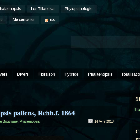
halaenopsis
Les Tillandsia
Phytopathologie
re
Me contacter
rss
vers
Divers
Floraison
Hybride
Phalaenopsis
Réalisati
S
Tro
psis pallens, Rchb.f. 1864
e Botanique
,
Phalaenopsis
14 Avril 2013
Cu
p