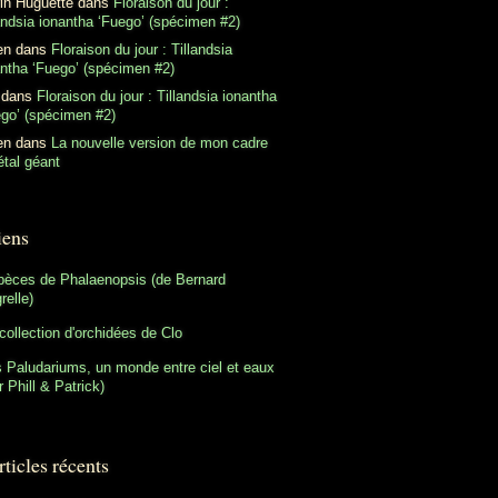
in Huguette
dans
Floraison du jour :
andsia ionantha ‘Fuego’ (spécimen #2)
en
dans
Floraison du jour : Tillandsia
antha ‘Fuego’ (spécimen #2)
dans
Floraison du jour : Tillandsia ionantha
ego’ (spécimen #2)
en
dans
La nouvelle version de mon cadre
tal géant
iens
pèces de Phalaenopsis (de Bernard
relle)
collection d'orchidées de Clo
 Paludariums, un monde entre ciel et eaux
r Phill & Patrick)
ticles récents