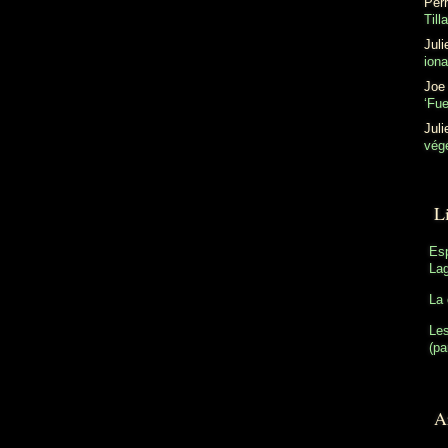
Perr
Till
Juli
ion
Joe
‘Fu
Juli
végé
L
Es
Lag
La 
Les
(pa
Ar