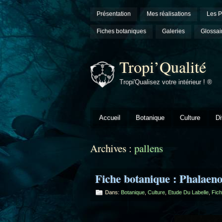
Présentation
Mes réalisations
Les P
Fiches botaniques
Galeries
Glossai
Tropi’Qualité
Tropi'Qualisez votre intérieur ! ®
Accueil
Botanique
Culture
Di
Archives :
pallens
Fiche botanique : Phalaeno
Dans:
Botanique
,
Culture
,
Etude Du Labelle
,
Fich