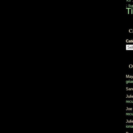
'KS'
;
Sup
Ti
C
Cat
O
May
géan
San
Juli
recu
Joe
recu
Juli
ion