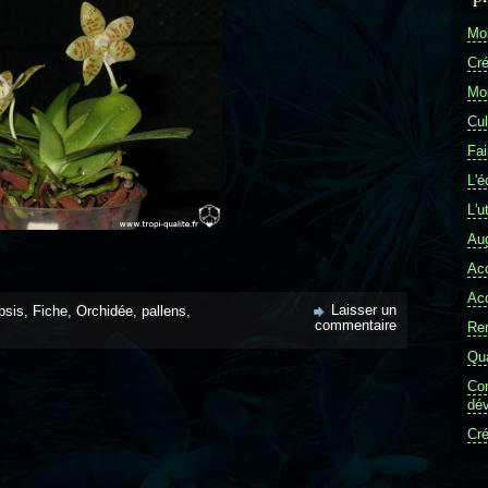
Mon
Cré
Mon
Cul
Fai
L'é
L'u
Aug
Ac
Ac
Laisser un
psis
,
Fiche
,
Orchidée
,
pallens
,
commentaire
Re
Qua
Com
dév
Cré