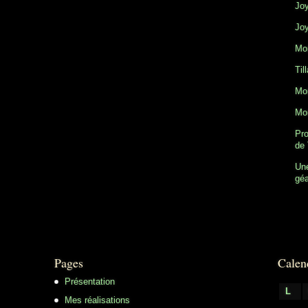
Joy
Joy
Mon
Til
Mon
Mon
Pro
de 
Une
gé
Pages
Calen
Présentation
L
Mes réalisations