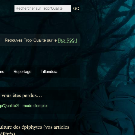
Retrouvez Tropi’Qualité sur le
Flux RSS !
ons
Reportage
Tillandsia
i vous êtes perdus…
pi'Qualité® : mode d'emploi
lture des épiphytes (vos articles
référés)