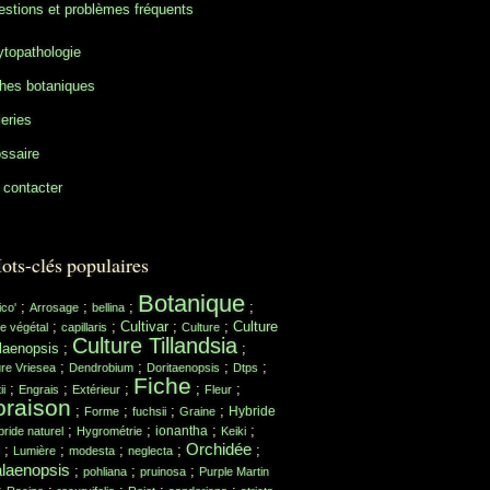
stions et problèmes fréquents
topathologie
hes botaniques
eries
ssaire
contacter
ots-clés populaires
Botanique
;
;
;
;
ico'
Arrosage
bellina
;
;
Cultivar
;
;
Culture
e végétal
capillaris
Culture
Culture Tillandsia
laenopsis
;
;
;
;
;
;
ure Vriesea
Dendrobium
Doritaenopsis
Dtps
Fiche
;
;
;
;
;
ii
Engrais
Extérieur
Fleur
oraison
;
;
;
;
Hybride
Forme
fuchsii
Graine
;
;
;
;
ionantha
ride naturel
Hygrométrie
Keiki
Orchidée
;
;
;
;
;
Lumière
modesta
neglecta
laenopsis
;
;
;
pohliana
pruinosa
Purple Martin