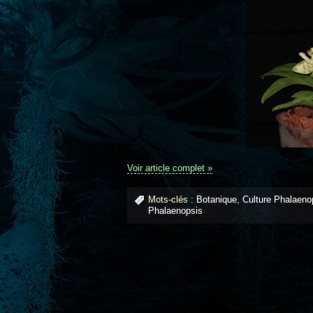
Voir article complet »
Mots-clés :
Botanique
,
Culture Phalaeno
Phalaenopsis