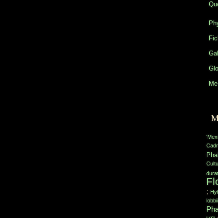
Que
Phy
Fic
Gal
Glo
Me 
M
'Mex
Cadr
Pha
Cult
durat
Fl
;
Hyb
lobbii
Pha