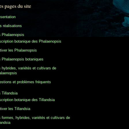
es pages du site
sentation
 réalisations
s Phalaenopsis
cription botanique des Phalaenopsis
tiver les Phalaenopsis
 Phalaenopsis botaniques
 hybrides, variétés et cultivars de
alaenopsis
stions et problèmes fréquents
 Tillandsia
cription botanique des Tillandsia
tiver les Tillandsia
 formes, hybrides, variétés et cultivars de
landsia