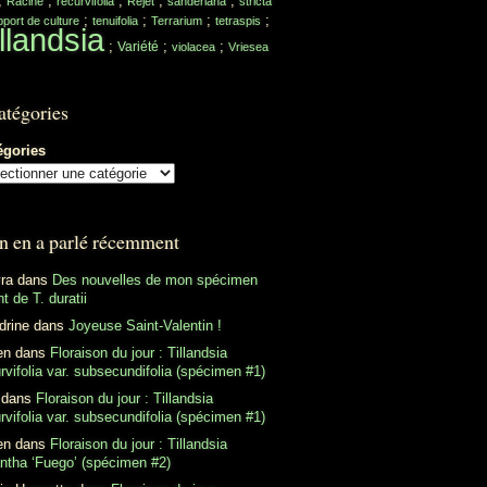
;
;
;
;
;
Racine
recurvifolia
Rejet
sanderiana
stricta
;
;
;
;
port de culture
tenuifolia
Terrarium
tetraspis
llandsia
;
;
;
Variété
violacea
Vriesea
atégories
égories
n en a parlé récemment
ra
dans
Des nouvelles de mon spécimen
t de T. duratii
drine
dans
Joyeuse Saint-Valentin !
en
dans
Floraison du jour : Tillandsia
rvifolia var. subsecundifolia (spécimen #1)
dans
Floraison du jour : Tillandsia
rvifolia var. subsecundifolia (spécimen #1)
en
dans
Floraison du jour : Tillandsia
antha ‘Fuego’ (spécimen #2)