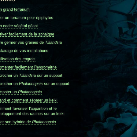
 grand terrarium
er un terrarium pour épiphytes
 cadre végétal géant
tiver facilement de la sphaigne
re germer vos graines de
Tillandsia
clairage de vos installations
tilisation des engrais
menter facilement l'hygrométrie
crocher un
Tillandsia
sur un support
crocher un
Phalaenopsis
sur un support
mpoter un
Phalaenopsis
nd et comment séparer un keiki
ment favoriser l'apparition et le
eloppement des racines sur un keiki
er son hybride de
Phalaenopsis