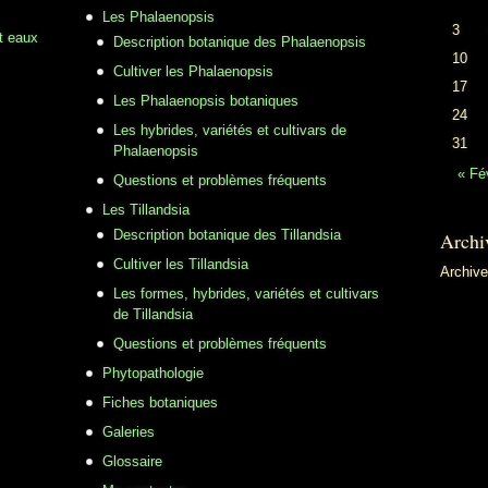
Les Phalaenopsis
3
t eaux
Description botanique des Phalaenopsis
10
Cultiver les Phalaenopsis
17
Les Phalaenopsis botaniques
24
Les hybrides, variétés et cultivars de
31
Phalaenopsis
« Fé
Questions et problèmes fréquents
Les Tillandsia
Description botanique des Tillandsia
Archi
Cultiver les Tillandsia
Archiv
Les formes, hybrides, variétés et cultivars
de Tillandsia
Questions et problèmes fréquents
Phytopathologie
Fiches botaniques
Galeries
Glossaire