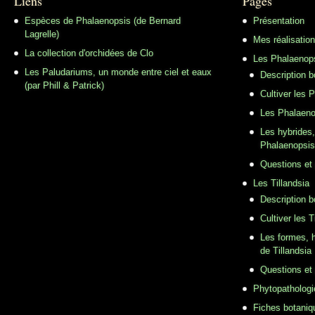
Liens
Pages
Espèces de Phalaenopsis (de Bernard
Présentation
Lagrelle)
Mes réalisatio
La collection d'orchidées de Clo
Les Phalaenop
Les Paludariums, un monde entre ciel et eaux
Description 
(par Phill & Patrick)
Cultiver les 
Les Phalaeno
Les hybrides,
Phalaenopsis
Questions et
Les Tillandsia
Description b
Cultiver les T
Les formes, h
de Tillandsia
Questions et
Phytopathologi
Fiches botaniq