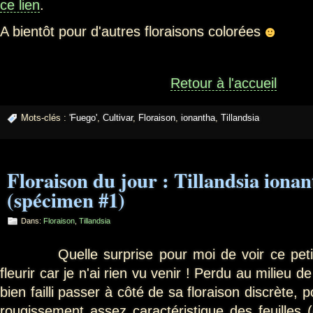
ce lien
.
A bientôt pour d'autres floraisons colorées
Retour à l'accueil
Mots-clés :
'Fuego'
,
Cultivar
,
Floraison
,
ionantha
,
Tillandsia
Floraison du jour : Tillandsia iona
(spécimen #1)
Dans:
Floraison
,
Tillandsia
Quelle surprise pour moi de voir ce petit 
fleurir car je n'ai rien vu venir ! Perdu au milieu 
bien failli passer à côté de sa floraison discrète,
rougissement assez caractéristique des feuille