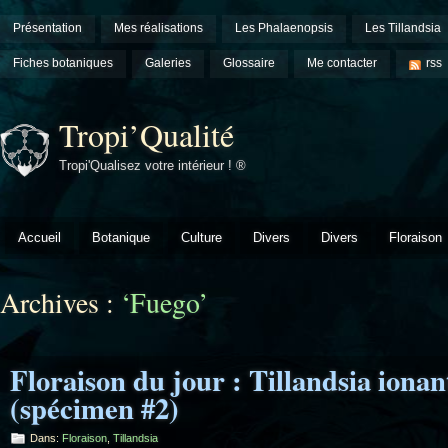
Présentation
Mes réalisations
Les Phalaenopsis
Les Tillandsia
Fiches botaniques
Galeries
Glossaire
Me contacter
rss
Tropi’Qualité
Tropi'Qualisez votre intérieur ! ®
Accueil
Botanique
Culture
Divers
Divers
Floraison
Archives :
‘Fuego’
Floraison du jour : Tillandsia iona
(spécimen #2)
Dans:
Floraison
,
Tillandsia