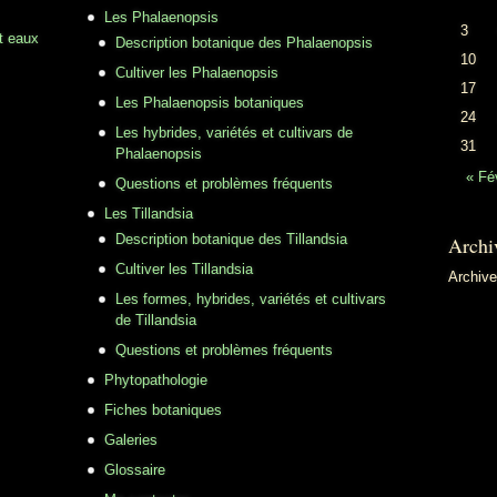
Les Phalaenopsis
3
t eaux
Description botanique des Phalaenopsis
10
Cultiver les Phalaenopsis
17
Les Phalaenopsis botaniques
24
Les hybrides, variétés et cultivars de
31
Phalaenopsis
« Fé
Questions et problèmes fréquents
Les Tillandsia
Description botanique des Tillandsia
Archi
Cultiver les Tillandsia
Archiv
Les formes, hybrides, variétés et cultivars
de Tillandsia
Questions et problèmes fréquents
Phytopathologie
Fiches botaniques
Galeries
Glossaire