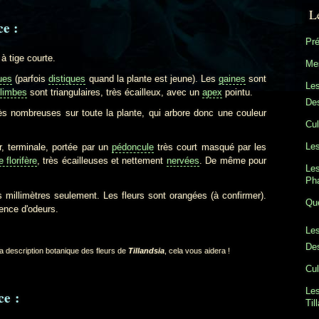
L
ce :
Pré
à tige courte.
Mes
ues
(parfois
distiques
quand la plante est jeune). Les
gaines
sont
Le
limbes
sont triangulaires, très écailleux, avec un
apex
pointu.
Des
rès nombreuses sur toute la plante, qui arbore donc une couleur
Cul
Les
, terminale, portée par un
pédoncule
très court masqué par les
 florifère
, très écailleuses et nettement
nervées
. De même pour
Les
Ph
 millimètres seulement. Les fleurs sont orangées (à confirmer).
Que
ence d'odeurs.
Les
Des
a description botanique des fleurs de
Tillandsia
, cela vous aidera !
Cul
Les
ce :
Til