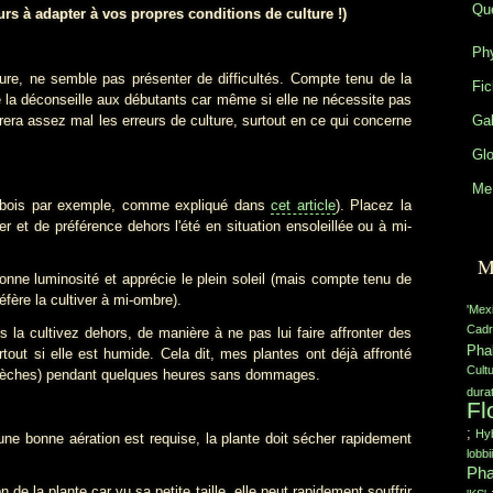
Que
rs à adapter à vos propres conditions de culture !)
Phy
ne semble pas présenter de difficultés. Compte tenu de la
Fic
, je la déconseille aux débutants car même si elle ne nécessite pas
lèrera assez mal les erreurs de culture, surtout en ce qui concerne
Gal
Glo
Me 
 bois par exemple, comme expliqué dans
cet article
). Placez la
iver et de préférence dehors l'été en situation ensoleillée ou à mi-
M
nne luminosité et apprécie le plein soleil (mais compte tenu de
préfère la cultiver à mi-ombre).
'Mex
Cadr
s la cultivez dehors, de manière à ne pas lui faire affronter des
Pha
tout si elle est humide. Cela dit, mes plantes ont déjà affronté
Cult
t sèches) pendant quelques heures sans dommages.
durat
Fl
;
Hyb
 une bonne aération est requise, la plante doit sécher rapidement
lobbii
Pha
on de la plante car vu sa petite taille, elle peut rapidement souffrir