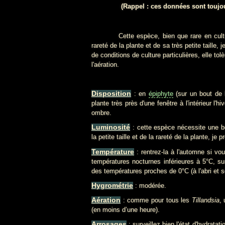
(Rappel : ces données sont toujou
Cette espèce, bien que rare en culture, 
rareté de la plante et de sa très petite taille
de conditions de culture particulières, elle to
l'aération.
Disposition
: en
épiphyte
(sur un bout de
plante très près d'une fenêtre à l'intérieur l'h
ombre.
Luminosité
: cette espèce nécessite une bo
la petite taille et de la rareté de la plante, je 
Température
: rentrez-la à l'automne si vou
températures nocturnes inférieures à 5°C, sur
des températures proches de 0°C (à l'abri e
Hygrométrie
: modérée.
Aération
: comme pour tous les
Tillandsia
,
(en moins d’une heure).
Arrosages
: surveillez bien l'état d'hydratati