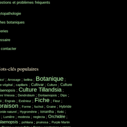
stions et problèmes fréquents
topathologie
hes botaniques
eries
ssaire
contacter
ots-clés populaires
Botanique
;
;
;
;
ico'
Arrosage
bellina
;
;
Cultivar
;
;
Culture
e végétal
capillaris
Culture
Culture Tillandsia
laenopsis
;
;
;
;
;
;
ure Vriesea
Dendrobium
Doritaenopsis
Dtps
Fiche
;
;
;
;
;
ii
Engrais
Extérieur
Fleur
oraison
;
;
;
;
Hybride
Forme
fuchsii
Graine
;
;
;
;
ionantha
ride naturel
Hygrométrie
Keiki
Orchidée
;
;
;
;
;
Lumière
modesta
neglecta
laenopsis
;
;
;
pohliana
pruinosa
Purple Martin