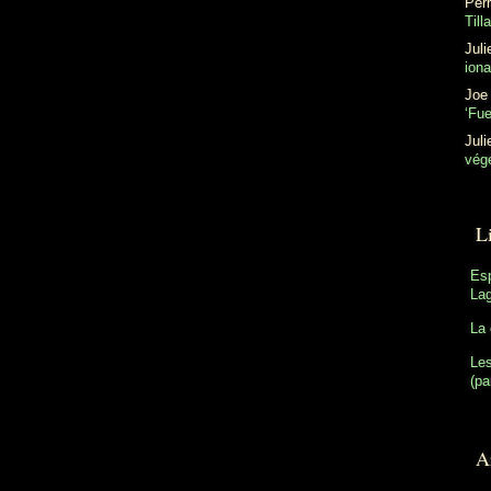
Perr
Till
Juli
ion
Joe
‘Fu
Juli
végé
L
Es
Lag
La 
Les
(pa
Ar