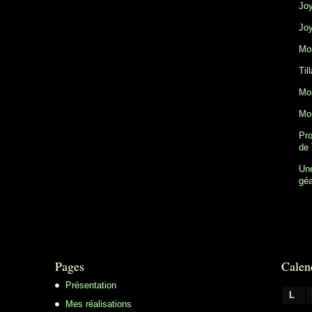
Joy
Joy
Mon
Til
Mon
Mon
Pro
de 
Une
gé
Pages
Calen
Présentation
L
Mes réalisations