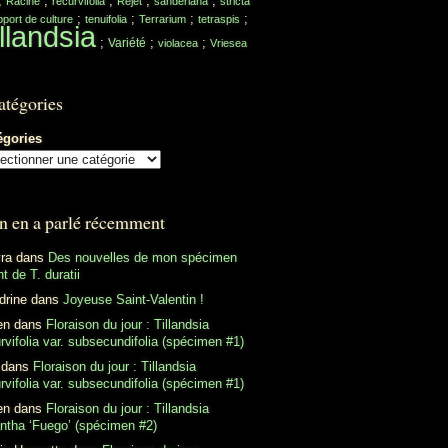
;
;
;
;
;
Racine
recurvifolia
Rejet
sanderiana
stricta
;
;
;
;
port de culture
tenuifolia
Terrarium
tetraspis
llandsia
;
;
;
Variété
violacea
Vriesea
atégories
égories
n en a parlé récemment
ra
dans
Des nouvelles de mon spécimen
t de T. duratii
drine
dans
Joyeuse Saint-Valentin !
en
dans
Floraison du jour : Tillandsia
rvifolia var. subsecundifolia (spécimen #1)
dans
Floraison du jour : Tillandsia
rvifolia var. subsecundifolia (spécimen #1)
en
dans
Floraison du jour : Tillandsia
antha ‘Fuego’ (spécimen #2)