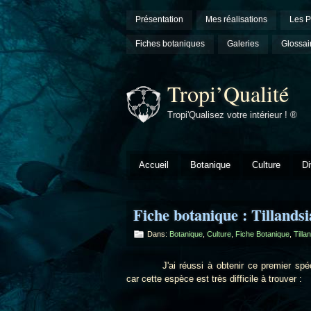
Présentation
Mes réalisations
Les P
Fiches botaniques
Galeries
Glossai
Tropi’Qualité
Tropi'Qualisez votre intérieur ! ®
Accueil
Botanique
Culture
Di
Fiche botanique : Tillands
Dans:
Botanique
,
Culture
,
Fiche Botanique
,
Tilla
J'ai réussi à obtenir ce premier spécim
car cette espèce est très difficile à trouver :