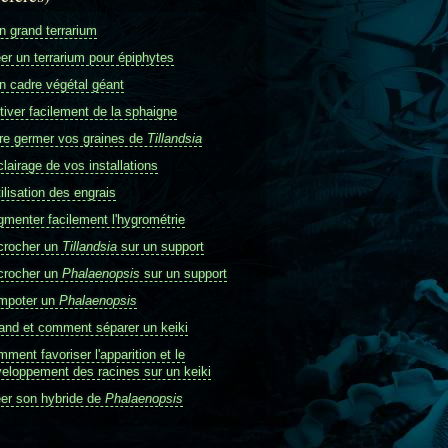
 grand terrarium
er un terrarium pour épiphytes
 cadre végétal géant
tiver facilement de la sphaigne
re germer vos graines de
Tillandsia
clairage de vos installations
tilisation des engrais
menter facilement l'hygrométrie
crocher un
Tillandsia
sur un support
crocher un
Phalaenopsis
sur un support
mpoter un
Phalaenopsis
nd et comment séparer un keiki
ment favoriser l'apparition et le
eloppement des racines sur un keiki
er son hybride de
Phalaenopsis