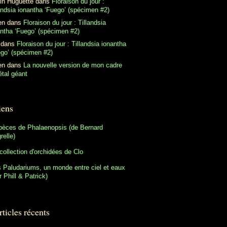
in Huguette
dans
Floraison du jour :
andsia ionantha ‘Fuego’ (spécimen #2)
en
dans
Floraison du jour : Tillandsia
antha ‘Fuego’ (spécimen #2)
dans
Floraison du jour : Tillandsia ionantha
ego’ (spécimen #2)
en
dans
La nouvelle version de mon cadre
tal géant
iens
pèces de Phalaenopsis (de Bernard
relle)
collection d'orchidées de Clo
 Paludariums, un monde entre ciel et eaux
r Phill & Patrick)
ticles récents