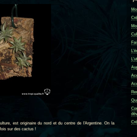
Mon
Cré
Mon
Cul
Fai
L'é
L'u
Aug
Ac
Ac
Re
Qua
Com
dév
Cré
e, est originaire du nord et du centre de l'Argentine. On la
fois sur des cactus !