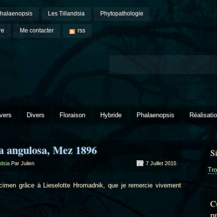
halaenopsis
Les Tillandsia
Phytopathologie
re
Me contacter
rss
vers
Divers
Floraison
Hybride
Phalaenopsis
Réalisati
ia angulosa, Mez 1896
S
ndsia
Par Julien
7 Juillet 2015
Tro
en grâce à Lieselotte Hromadnik, que je remercie vivement
Cu
p