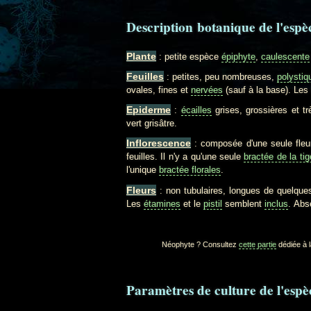
Description botanique de l'espè
Plante
: petite espèce
épiphyte
,
caulescente
Feuilles
: petites, peu nombreuses,
polystiq
ovales, fines et
nervées
(sauf à la base). Les
Epiderme
:
écailles
grises, grossières et t
vert grisâtre.
Inflorescence
: composée d'une seule fleur
feuilles. Il n'y a qu'une seule
bractée de la tige
l'unique
bractée florales
.
Fleurs
: non tubulaires, longues de quelques
Les
étamines
et le
pistil
semblent
inclus
. Abs
Néophyte ? Consultez
cette partie
dédiée à l
Paramètres de culture de l'espè