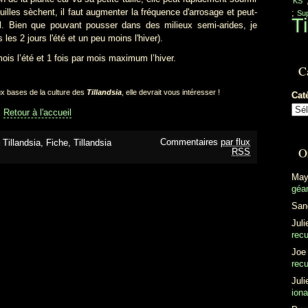
'KS'
illes sèchent, il faut augmenter la fréquence d'arrosage et peut-
;
Sup
Ti
il. Bien que pouvant pousser dans des milieux semi-arides, je
les 2 jours l'été et un peu moins l'hiver).
ois l’été et 1 fois par mois maximum l’hiver.
C
x bases de la culture des
Tillandsia
, elle devrait vous intéresser !
Cat
Retour à l'accueil
Commentaires
par flux
 Tillandsia
,
Fiche
,
Tillandsia
O
RSS
May
géan
San
Juli
recu
Joe
recu
Juli
ion