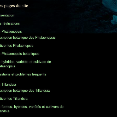
es pages du site
sentation
 réalisations
s Phalaenopsis
cription botanique des Phalaenopsis
tiver les Phalaenopsis
 Phalaenopsis botaniques
 hybrides, variétés et cultivars de
alaenopsis
stions et problèmes fréquents
 Tillandsia
cription botanique des Tillandsia
tiver les Tillandsia
 formes, hybrides, variétés et cultivars de
landsia