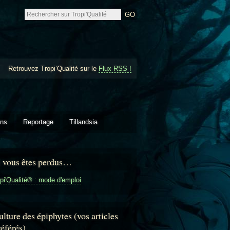
Retrouvez Tropi’Qualité sur le
Flux RSS !
ons
Reportage
Tillandsia
i vous êtes perdus…
pi'Qualité® : mode d'emploi
lture des épiphytes (vos articles
référés)