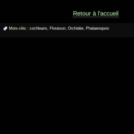
Retour à l'accueil
Mots-clés :
cochlearis
,
Floraison
,
Orchidée
,
Phalaenopsis