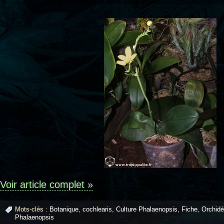
Voir article complet »
Mots-clés :
Botanique
,
cochlearis
,
Culture Phalaenopsis
,
Fiche
,
Orchid
Phalaenopsis