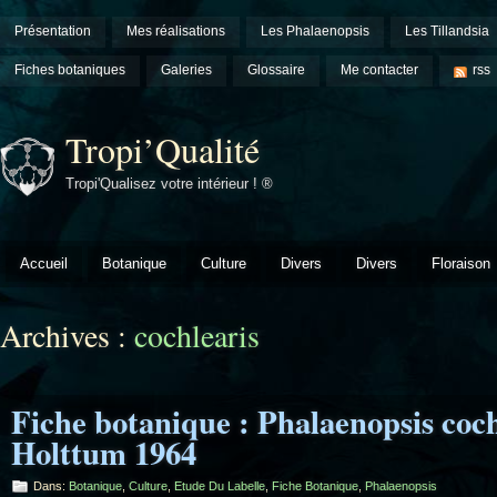
Présentation
Mes réalisations
Les Phalaenopsis
Les Tillandsia
Fiches botaniques
Galeries
Glossaire
Me contacter
rss
Tropi’Qualité
Tropi'Qualisez votre intérieur ! ®
Accueil
Botanique
Culture
Divers
Divers
Floraison
Archives :
cochlearis
Fiche botanique : Phalaenopsis coch
Holttum 1964
Dans:
Botanique
,
Culture
,
Etude Du Labelle
,
Fiche Botanique
,
Phalaenopsis