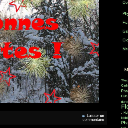
Que
Phy
Fic
Gal
Glo
Me 
M
'Mex
Cadr
Pha
Cult
durat
Fl
;
Hyb
Laisser un
lobbii
commentaire
Pha