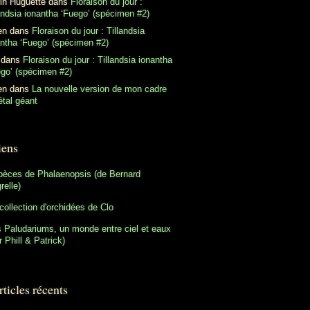
in Huguette
dans
Floraison du jour :
andsia ionantha ‘Fuego’ (spécimen #2)
en
dans
Floraison du jour : Tillandsia
antha ‘Fuego’ (spécimen #2)
dans
Floraison du jour : Tillandsia ionantha
ego’ (spécimen #2)
en
dans
La nouvelle version de mon cadre
tal géant
iens
pèces de Phalaenopsis (de Bernard
relle)
collection d'orchidées de Clo
 Paludariums, un monde entre ciel et eaux
r Phill & Patrick)
ticles récents