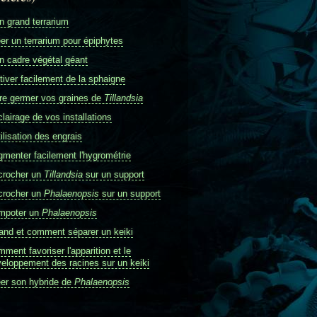
 grand terrarium
er un terrarium pour épiphytes
 cadre végétal géant
tiver facilement de la sphaigne
re germer vos graines de
Tillandsia
clairage de vos installations
tilisation des engrais
menter facilement l'hygrométrie
crocher un
Tillandsia
sur un support
crocher un
Phalaenopsis
sur un support
mpoter un
Phalaenopsis
nd et comment séparer un keiki
ment favoriser l'apparition et le
eloppement des racines sur un keiki
er son hybride de
Phalaenopsis