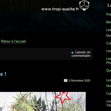
L
Pré
Mes
Le
Des
Retour à l’accueil
Cul
Les
Laisser un
commentaire
Les
Ph
Que
e !
Les
3 Décembre 2025
Des
Cul
Les
Til