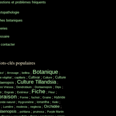
stions et problèmes fréquents
topathologie
hes botaniques
eries
ssaire
contacter
ots-clés populaires
Botanique
;
;
;
;
ico'
Arrosage
bellina
;
;
Cultivar
;
;
Culture
e végétal
capillaris
Culture
Culture Tillandsia
laenopsis
;
;
;
;
;
;
ure Vriesea
Dendrobium
Doritaenopsis
Dtps
Fiche
;
;
;
;
;
ii
Engrais
Extérieur
Fleur
oraison
;
;
;
;
Hybride
Forme
fuchsii
Graine
;
;
;
;
ionantha
ride naturel
Hygrométrie
Keiki
Orchidée
;
;
;
;
;
Lumière
modesta
neglecta
laenopsis
;
;
;
pohliana
pruinosa
Purple Martin