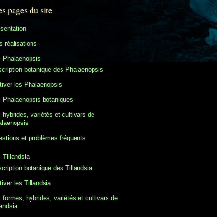
es pages du site
sentation
 réalisations
s Phalaenopsis
cription botanique des Phalaenopsis
tiver les Phalaenopsis
 Phalaenopsis botaniques
 hybrides, variétés et cultivars de
alaenopsis
stions et problèmes fréquents
 Tillandsia
cription botanique des Tillandsia
tiver les Tillandsia
 formes, hybrides, variétés et cultivars de
landsia