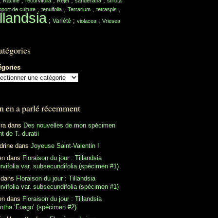
;
;
;
;
;
Racine
recurvifolia
Rejet
sanderiana
stricta
;
;
;
;
port de culture
tenuifolia
Terrarium
tetraspis
llandsia
;
;
;
Variété
violacea
Vriesea
atégories
égories
n en a parlé récemment
ra
dans
Des nouvelles de mon spécimen
t de T. duratii
drine
dans
Joyeuse Saint-Valentin !
en
dans
Floraison du jour : Tillandsia
rvifolia var. subsecundifolia (spécimen #1)
dans
Floraison du jour : Tillandsia
rvifolia var. subsecundifolia (spécimen #1)
en
dans
Floraison du jour : Tillandsia
antha ‘Fuego’ (spécimen #2)