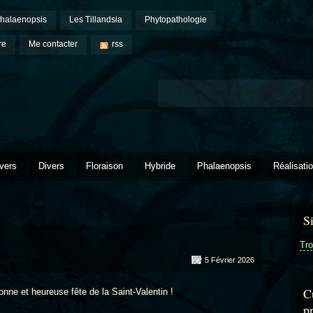
halaenopsis
Les Tillandsia
Phytopathologie
re
Me contacter
rss
vers
Divers
Floraison
Hybride
Phalaenopsis
Réalisati
S
Tro
5 Février 2026
Cu
 et heureuse fête de la Saint-Valentin !
p