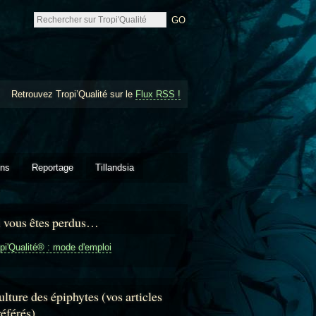
Retrouvez Tropi’Qualité sur le
Flux RSS !
ons
Reportage
Tillandsia
i vous êtes perdus…
pi'Qualité® : mode d'emploi
lture des épiphytes (vos articles
référés)