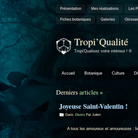
Présentation
Mes réalisations
Les P
Fiches botaniques
Galeries
Glossai
Tropi’Qualité
Tropi'Qualisez votre intérieur ! ®
Accueil
Botanique
Culture
Di
Derniers
articles
»
Joyeuse Saint-Valentin !
Dans:
Divers
Par Julien
A tous les amoureux et amoureuses : bonne