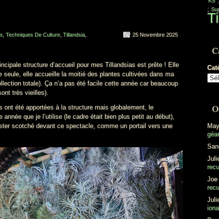
'KS'
;
Sup
Ti
ns
,
Techniques De Culture
,
Tillandsia
,
25 Novembre 2025
C
cipale structure d’accueil pour mes Tillandsias est prête ! Elle
Cat
 seule, elle accueille la moitié des plantes cultivées dans ma
lection totale). Ça n’a pas été facile cette année car beaucoup
nt très vieilles).
O
nt été apportées à la structure mais globalement, le
nnée que je l’utilise (le cadre était bien plus petit au début),
 rester scotché devant ce spectacle, comme un portail vers une
May
géan
San
Juli
recu
Joe
recu
Juli
ion