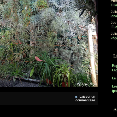
Perr
Till
Juli
ion
Joe
‘Fu
Juli
végé
L
Es
Lag
La 
Les
(pa
Laisser un
commentaire
Ar