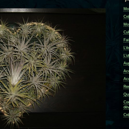
Mon
Cré
Mon
Cul
Fai
L'é
L'u
Aug
Ac
Ac
Re
Qua
Com
dév
Cré